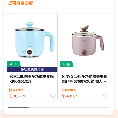
您可能會喜歡
4.9折
4.3折
5
多功能烹煮用途
歌林1.5L防燙多功能美食鍋
KINYO 1.6L多功能陶瓷美食
K
KPK-SD1917
鍋(FP-0769)電火鍋 個人鍋
(
小火鍋 煮火鍋
機
網路限定價
網路限定價
$391
$540
$
$799
$1,280