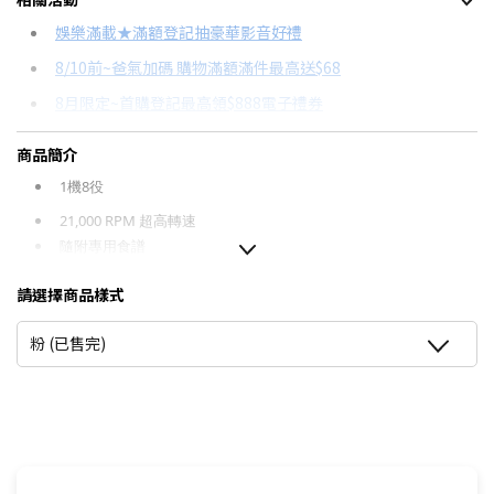
信用卡分期
娛樂滿載★滿額登記抽豪華影音好禮
8/10前~爸氣加碼 購物滿額滿件最高送$68
分期數
每期金額
配合銀行/業者
8月限定~首購登記最高領$888電子禮券
3期
$1,241
18家銀行/業者
台灣大哥大Open Possible聯名卡滿額最高回饋25%
商品簡介
6期
$620
18家銀行/業者
更多信用卡分期0利率滿額享回饋
1機8役
12期
$310
18家銀行/業者
21,000 RPM 超高轉速
隨附專用食譜
24期
$159
18家銀行/業者
請選擇商品樣式
粉 (已售完)