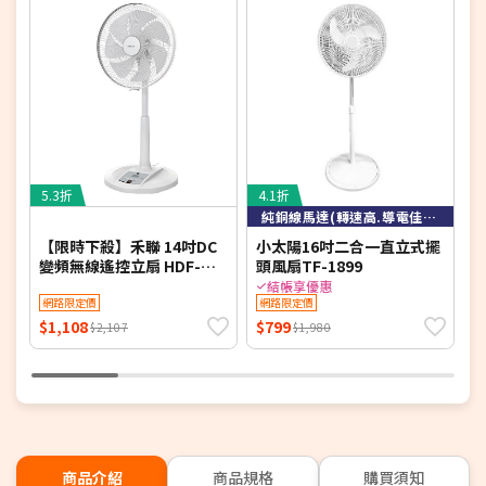
單順序陸續出貨，如遇原廠供貨延遲，將會再另外發送簡訊
通知。
若您同意以上約定事項再行下單，謝謝。
5.3折
4.1折
5
純銅線馬達(轉速高.導電佳.散熱快)
【限時下殺】禾聯 14吋DC
小太陽16吋二合一直立式擺
變頻無線遙控立扇 HDF-
頭風扇TF-1899
多
14AH780-M (同HDF-
附
結帳享優惠
14AH770/HDF-14AH780)
網路限定價
網路限定價
$1,108
$799
$
$2,107
$1,980
商品介紹
商品規格
購買須知