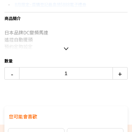
8月限定~首購登記最高領$888電子禮券
3期 0利率
$531
18家銀行/業者
台灣大哥大Open Possible聯名卡滿額最高回饋25%
商品簡介
6期
$284
18家銀行/業者
更多信用卡分期0利率滿額享回饋
日本品牌DC變頻馬達
12期
$142
18家銀行/業者
DC與AC風扇有什麼不同？→點我看達人教你買
遙控自動擺頭
24期
$73
18家銀行/業者
預約定時設定
遠端遙控功能
本商品僅含運送到府而已，不含樓層
數量
偏遠地區及外島不送！
-
+
本商品正常為3至7個工作天會以電話或簡訊聯絡後續配送時
間
配送時間以物流聯絡約定的時間為準
★商品如外箱有破損，請勿簽收。請立即反映平台，以免責
任釐清無法確實。
★為保障雙方，請自行開箱錄影，避免商品毀損、破片爭議
您可能會喜歡
★電視如需加購到府安裝服務，請備注在訂單中，收到訂單
後將依不同尺寸另外報價，安裝費用將現場收費
※如商品標題掛有【預購】字樣，都將依照預購日期，以訂