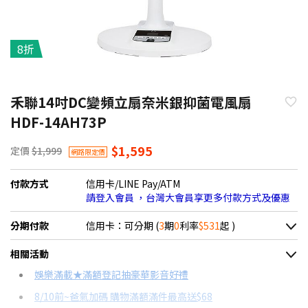
8折
禾聯14吋DC變頻立扇奈米銀抑菌電風扇
HDF-14AH73P
$1,595
定價
$1,999
網路限定價
付款方式
信用卡/LINE Pay/ATM
請登入會員 ，台灣大會員享更多付款方式及優惠
分期付款
信用卡：可分期 (
3
期
0
利率
$531
起 )
＊實際可分期數、適用利率，請以購物車顯示為主
相關活動
信用卡分期
娛樂滿載★滿額登記抽豪華影音好禮
8/10前~爸氣加碼 購物滿額滿件最高送$68
分期數
每期金額
配合銀行/業者