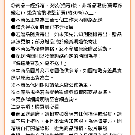
◎商品一經拆箱、安裝(插電)後，非新品瑕疵(需原廠
鑑定)，退貨會酌收整新費(約30%)以上。
●本商品正常為三至七個工作天內聯絡配送
●僅含運送到府而已不含樓層
●若贈品隨貨寄出，如未預先告知則隨機寄出，贈品
無法更換；部分贈品將於鑑賞期過後寄出
●本商品為優惠價格，恕不參加原廠贈品活動。
●配送時間則以物流聯絡約定的時間為準！
『偏遠地區及外島不送！』
※本商品圖片為示意圖僅供參考，如圖檔略有差異實
際以原廠出貨為主。
※本商品保固期限請依原廠公佈為主。
※本產品規格若有變動敬請參照實際商品為準。
※更多詳細說明請至官網查詢。
注意事項！購買前必看
●商品送到府，請檢查如發現有任何撞傷或瑕疵，請
當下馬上拒收，並且來電告知客服。為保障雙方，開
箱請自行開箱錄影，避免商品毀損、破片爭議