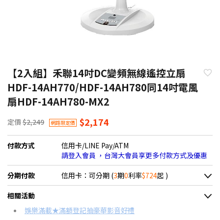
【2入組】禾聯14吋DC變頻無線遙控立扇
HDF-14AH770/HDF-14AH780同14吋電風
扇HDF-14AH780-MX2
$2,174
定價
$2,249
網路限定價
付款方式
信用卡/LINE Pay/ATM
請登入會員 ，台灣大會員享更多付款方式及優惠
分期付款
信用卡：可分期 (
3
期
0
利率
$724
起 )
＊實際可分期數、適用利率，請以購物車顯示為主
相關活動
信用卡分期
娛樂滿載★滿額登記抽豪華影音好禮