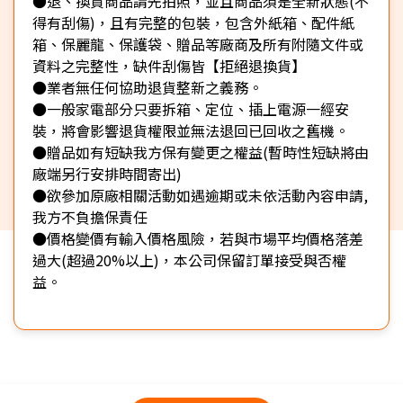
●退、換貨商品請先拍照，並且商品須是全新狀態(不
得有刮傷)，且有完整的包裝，包含外紙箱、配件紙
箱、保麗龍、保護袋、贈品等廠商及所有附隨文件或
資料之完整性，缺件刮傷皆【拒絕退換貨】
●業者無任何協助退貨整新之義務。
●一般家電部分只要拆箱、定位、插上電源一經安
裝，將會影響退貨權限並無法退回已回收之舊機。
●贈品如有短缺我方保有變更之權益(暫時性短缺將由
廠端另行安排時間寄出)
●欲參加原廠相關活動如遇逾期或未依活動內容申請,
我方不負擔保責任
●價格變價有輸入價格風險，若與市場平均價格落差
過大(超過20%以上)，本公司保留訂單接受與否權
益。