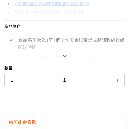
8/10前~爸氣加碼 購物滿額滿件最高送$68
分期數
每期金額
配合銀行/業者
8月限定~首購登記最高領$888電子禮券
3期 0利率
$724
18家銀行/業者
台灣大哥大Open Possible聯名卡滿額最高回饋25%
商品簡介
6期
$387
18家銀行/業者
更多信用卡分期0利率滿額享回饋
本商品正常為3至7個工作天會以電話或簡訊聯絡後續
12期
$193
18家銀行/業者
DC與AC風扇有什麼不同？→點我看達人教你買
配送時間
24期
$99
18家銀行/業者
配送時間以物流聯絡約定的時間為準
偏遠地區及外島不送！
數量
若您同意以上約定事項再行下單，謝謝。
-
+
您可能會喜歡