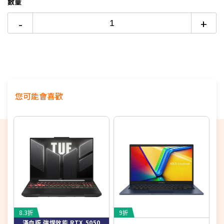
處理器：AMD Ryzen 9 8940HX
數量
電競筆電品牌哪家強？→點我看達人教你買
顯示卡：NVIDIA GeForce RTX 5070 Ti 12GB
6期
$15,871
18家銀行/業者
-
+
記憶體：16GB DDR5
+16G DDR5 (16G記憶體由工程師拆
12期
$7,935
18家銀行/業者
裝)
硬碟：1TB PCIe 4.0 NVMe M.2 SSD
+512G PCIe
24期
$4,079
18家銀行/業者
SSD (512G SSD由工程師拆裝)
螢幕：16" 2.5K(2560X1600,WQXGA) IPS/
300Hz
/DCI-P3
% 100%/ G-Sync
您可能會喜歡
作業系統：Windows 11 Home
特色：通過
PANTONE認證
、
ROG智能散熱
、
R
O
G信仰
Logo+前置式RGB燈效條
8.3折
9折
8
滿血版 強悍效能 RTX 5050