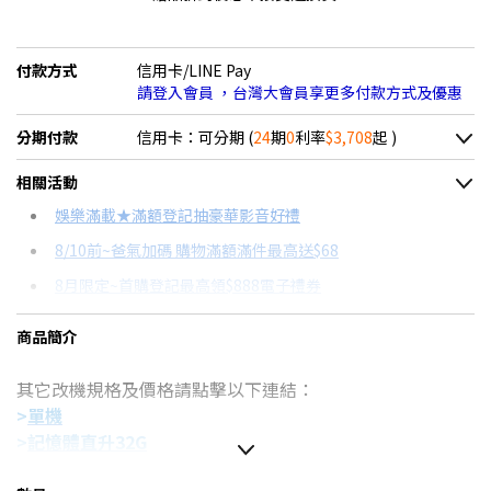
付款方式
信用卡/LINE Pay
請登入會員 ，台灣大會員享更多付款方式及優惠
分期付款
信用卡：可分期 (
24
期
0
利率
$3,708
起 )
＊實際可分期數、適用利率，請以購物車顯示為主
相關活動
信用卡分期
娛樂滿載★滿額登記抽豪華影音好禮
8/10前~爸氣加碼 購物滿額滿件最高送$68
分期數
每期金額
配合銀行/業者
8月限定~首購登記最高領$888電子禮券
3期 0利率
$29,666
18家銀行/業者
台灣大哥大Open Possible聯名卡滿額最高回饋25%
商品簡介
6期 0利率
$14,833
17家銀行/業者
8/15前~指定購物滿額最高回饋25%
其它改機規格及價格請點擊以下連結：
12期 0利率
$7,416
7家銀行/業者
更多信用卡分期0利率滿額享回饋
>
單機
特仕版筆電推薦→點我看達人教你買
18期 0利率
$4,944
3家銀行/業者
>
記憶體直升32G
【玩家真實心得】 Lenovo Legion Tab 電競平板套裝開箱→
>記憶體直升32G、加512G SSD
(本賣場)
24期 0利率
$3,708
2家銀行/業者
點我看達人教你買