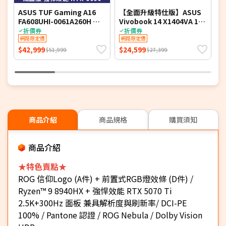
ASUS TUF Gaming A16
【全面升級特仕版】ASUS
A
FA608UHI-0061A260H 御
Vivobook 14 X1404VA 14
F
鐵灰 16吋電競筆電 (FHD+
吋文書效能筆電 (FHD
光
折價券
折價券
IPS 144Hz/AMD Ryzen 7
網路限定價
IPS/Intel Core 5
網路限定價
I
260/16G DDR5/512G PCIE
120U/8G+16G DDR4/1T
2
$42,999
$24,599
$
$51,999
$27,399
SSD/NVIDIA RTX 5050
PCIe SSD/WIN 11)
S
8G/WIN 11)
8
商品介紹
商品規格
購買須知
商品介紹
★特色賣點★
ROG 信仰Logo (A件) + 前置式RGB燈效條 (D件) /
Ryzen™ 9 8940HX + 強悍效能 RTX 5070 Ti
2.5K+300Hz 面板 兼具解析度與刷新率/ DCI-PE
100% / Pantone 認證 / ROG Nebula / Dolby Vision