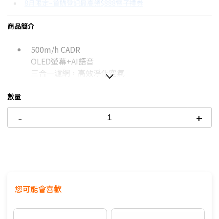
8月限定~首購登記最高領$888電子禮券
3期 0利率
$2,163
18家銀行/業者
8/15前~指定購物滿額最高回饋25%
商品簡介
6期
$1,157
18家銀行/業者
台灣大哥大Open Possible聯名卡滿額最高回饋25%
500m/h CADR
12期
$578
18家銀行/業者
更多信用卡分期0利率滿額享回饋
OLED螢幕+AI語音
智慧家電功能有哪些？→點我看達人教你買
24期
$297
18家銀行/業者
三合一濾網，高效淨化空氣
數量
-
+
您可能會喜歡