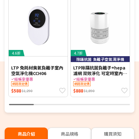
4.6折
4.7折
5
除蹣抗菌 負離子空氣清淨機
LTP 免耗材臭氧負離子室內
LTP除蹣抗菌負離子+hepa
[
空氣淨化機CCH06
濾網 双效淨化 可定時室內空
C
氣清淨機CCH05
淨
結帳享優惠
結帳享優惠
網路限定價
網路限定價
$588
$888
$
$1,290
$1,890
商品介紹
商品規格
購買須知