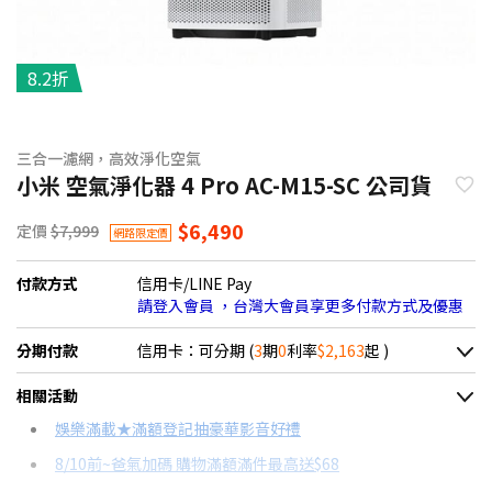
8.2折
三合一濾網，高效淨化空氣
小米 空氣淨化器 4 Pro AC-M15-SC 公司貨
$6,490
定價
$7,999
網路限定價
付款方式
信用卡/LINE Pay
請登入會員 ，台灣大會員享更多付款方式及優惠
分期付款
信用卡：可分期 (
3
期
0
利率
$2,163
起 )
＊實際可分期數、適用利率，請以購物車顯示為主
相關活動
信用卡分期
娛樂滿載★滿額登記抽豪華影音好禮
8/10前~爸氣加碼 購物滿額滿件最高送$68
分期數
每期金額
配合銀行/業者