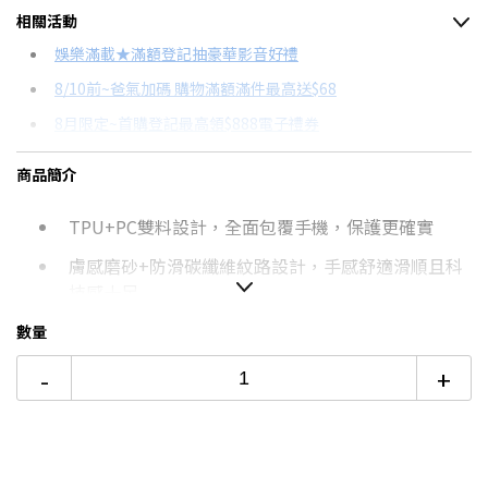
相關活動
信用卡分期
娛樂滿載★滿額登記抽豪華影音好禮
8/10前~爸氣加碼 購物滿額滿件最高送$68
分期數
每期金額
配合銀行/業者
8月限定~首購登記最高領$888電子禮券
3期
$209
18家銀行/業者
台灣大哥大Open Possible聯名卡滿額最高回饋25%
商品簡介
6期
$104
18家銀行/業者
更多信用卡分期0利率滿額享回饋
TPU+PC雙料設計，全面包覆手機，保護更確實
12期
$52
18家銀行/業者
膚感磨砂+防滑碳纖維紋路設計，手感舒適滑順且科
24期
$26
18家銀行/業者
技感十足
極致超薄輕巧，1:1實機開模製造，孔位精確。
數量
獨立鋁合金屬按鈕設計，耐用且按壓靈敏
-
+
側邊TPU軟殼設計，有效緩衝外來衝擊，安裝拆卸簡
單自如
四角+邊框隱藏氣囊設計，抗震防摔，防護力遠超普