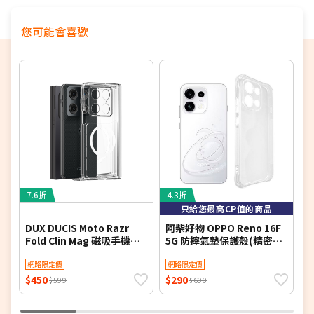
通保護殼。
您可能會喜歡
背板內側凹槽設計，不只增加額外衝擊吸收力，更是
透氣散熱。
超強力磁吸圈設計，穩固吸附不易鬆脫、滑動
邊框增高設計，有效避免手機置於平面所造成額外不
必要磨損刮傷
加高鋁合金製鏡頭外框，強化手機鏡頭保護
貼心吊飾孔位，隨著心情更換吊飾
7.6折
4.3折
5
只給您最高CP值的商品
DUX DUCIS Moto Razr
阿柴好物 OPPO Reno 16F
V
Fold Clin Mag 磁吸手機保
5G 防摔氣墊保護殼(精密挖
H
護殼 MagSafe
孔版)
網路限定價
網路限定價
貼
$450
$290
$
$599
$690