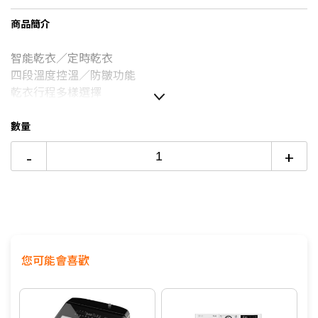
台灣大哥大Open Possible聯名卡滿額最高回饋25%
商品簡介
6期 0利率
$1,520
17家銀行/業者
更多信用卡分期0利率滿額享回饋
智能乾衣／定時乾衣
6期
$1,626
18家銀行/業者
2萬內首選！13-15KG洗衣機評比→點我看達人教你買
四段溫度控溫／防皺功能
12期
$813
18家銀行/業者
乾衣行程多樣選擇
如無電梯，2樓(含)以上，現場或先匯款收取樓層搬運費
24期
$418
18家銀行/業者
100~200元/樓。
數量
價格包含【標準安裝】
-
+
本商品正常為3至7個工作天會以電話或簡訊聯絡後續配送時
間
配送時間以物流聯絡約定的時間為準
偏遠地區及外島不送！
※如商品標題掛有【預購】字樣，都將依照預購日期，以訂
單順序陸續出貨，如遇原廠供貨延遲，將會再另外發送簡訊
您可能會喜歡
通知。
若您同意以上約定事項再行下單，謝謝。