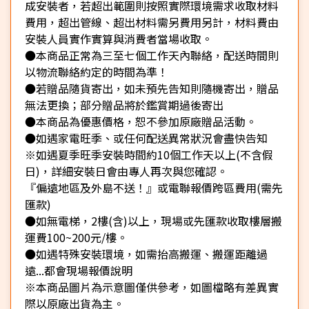
成安裝者，若超出範圍則按照實際環境需求收取材料
費用，超出管線、超出材料需另費用另計，材料費由
安裝人員實作實算與消費者當場收取。
●本商品正常為三至七個工作天內聯絡，配送時間則
以物流聯絡約定的時間為準！
●若贈品隨貨寄出，如未預先告知則隨機寄出，贈品
無法更換；部分贈品將於鑑賞期過後寄出
●本商品為優惠價格，恕不參加原廠贈品活動。
●如遇家電旺季、或任何配送異常狀況會盡快告知
※如遇夏季旺季安裝時間約10個工作天以上(不含假
日)，詳細安裝日會由專人再次與您確認。
『偏遠地區及外島不送！』或電聯報價跨區費用(需先
匯款)
●如無電梯，2樓(含)以上，現場或先匯款收取樓層搬
運費100~200元/樓。
●如遇特殊安裝環境，如需抬高搬運、搬運距離過
遠...都會現場報價說明
※本商品圖片為示意圖僅供參考，如圖檔略有差異實
際以原廠出貨為主。