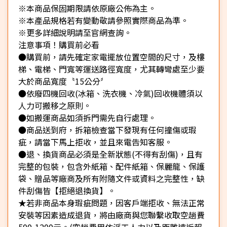
※本商品保固期限請依原廠公佈為主。
※本產品規格若有變動敬請參照實際商品為準。
※更多詳細說明請至官網查詢。
注意事項！購買前必看
●購買前，請先確定家電擺放位置空間的尺寸，及樓
梯、電梯、門寬等運送路徑寬度，尤其轉彎處至少要
大於商品寬度〝15公分〞
●依廢四機回收(冰箱、洗衣機、冷氣)回收機體須以
人力可搬移之原則。
●如搬運商品如須拆門需先自行處理。
●商品送到府，拆箱檢查當下發現有任何撞傷或瑕
疵，請當下馬上拒收，並且來電告知客服。
●退、換貨商品必須是全新狀態(不得有刮傷)，且有
完整的包裝，包含外紙箱、配件紙箱、保麗龍、保護
袋、贈品等廠商及所有附隨文件或資料之完整性，缺
件刮傷皆【拒絕退換貨】。
★若非商品本身瑕疵問題，因客戶端拒收、無法正常
安裝等因素造成退貨，將由廠商與您聯繫收取空趟費
500-1200元。(空趟費用依派工人力以及距離遠近報