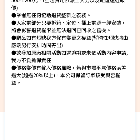
價)
●業者無任何協助退貨整新之義務。
●大家電部分只要拆箱、定位、插上電源一經安裝，
將會影響退貨權限並無法退回已回收之舊機。
●贈品如有短缺我方保有變更之權益(暫時性短缺將由
廠端另行安排時間寄出)
●欲參加原廠相關活動如遇逾期或未依活動內容申請,
我方不負擔保責任
●價格變價有輸入價格風險，若與市場平均價格落差
過大(超過20%以上)，本公司保留訂單接受與否權
益。