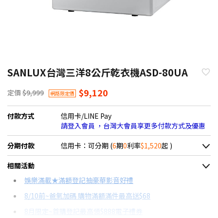
SANLUX台灣三洋8公斤乾衣機ASD-80UA
$9,120
定價
$9,999
網路限定價
付款方式
信用卡/LINE Pay
請登入會員 ，台灣大會員享更多付款方式及優惠
分期付款
信用卡：可分期 (
6
期
0
利率
$1,520
起 )
＊實際可分期數、適用利率，請以購物車顯示為主
相關活動
信用卡分期
娛樂滿載★滿額登記抽豪華影音好禮
8/10前~爸氣加碼 購物滿額滿件最高送$68
分期數
每期金額
配合銀行/業者
8月限定~首購登記最高領$888電子禮券
3期 0利率
$3,040
18家銀行/業者