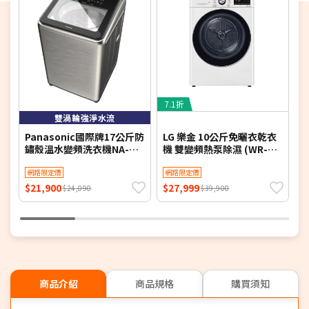
7.1折
8
雙渦輪強淨水流
Panasonic國際牌17公斤防
LG 樂金 10公斤免曬衣乾衣
T
鏽殼溫水變頻洗衣機NA-
機 雙變頻熱泵除濕 (WR-
1
V170NMS-S(含標準安裝)
100VW) 冰瓷白 含基本定位
網路限定價
安裝【限時優惠】
網路限定價
$21,900
$27,999
$
$24,090
$39,900
商品介紹
商品規格
購買須知