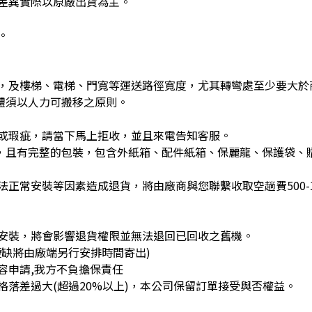
差異實際以原廠出貨為主。
。
，及樓梯、電梯、門寬等運送路徑寬度，尤其轉彎處至少要大於
體須以人力可搬移之原則。
或瑕疵，請當下馬上拒收，並且來電告知客服。
)，且有完整的包裝，包含外紙箱、配件紙箱、保麗龍、保護袋、
正常安裝等因素造成退貨，將由廠商與您聯繫收取空趟費500-1
安裝，將會影響退貨權限並無法退回已回收之舊機。
缺將由廠端另行安排時間寄出)
容申請,我方不負擔保責任
落差過大(超過20%以上)，本公司保留訂單接受與否權益。