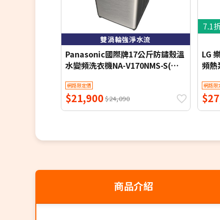
7.1
雙渦輪強淨水流
Panasonic國際牌17公斤防鏽殼溫
LG
水變頻洗衣機NA-V170NMS-S(含
頻熱泵
標準安裝)
含基
網路限定價
網路限
$21,900
$27
$24,090
商品介紹