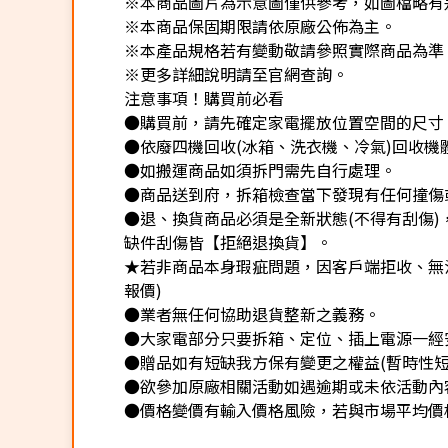
※本商品圖片為示意圖僅供參考，如圖檔略有
※本商品保固期限請依原廠公佈為主。
※本產品規格若有變動敬請參照實際商品為準
※更多詳細說明請至官網查詢。
注意事項！購買前必看
●購買前，請先確定家電擺放位置空間的尺寸
●依廢四機回收(冰箱、洗衣機、冷氣)回收機
●如搬運商品如須拆門需先自行處理。
●商品送到府，拆箱檢查當下發現有任何撞傷
●退、換貨商品必須是全新狀態(不得有刮傷
缺件刮傷皆【拒絕退換貨】。
★若非商品本身瑕疵問題，因客戶端拒收、無法
報價)
●業者無任何協助退貨整新之義務。
●大家電部分只要拆箱、定位、插上電源一經
●贈品如有短缺我方保有變更之權益(暫時性短
●欲參加原廠相關活動如遇逾期或未依活動內
●價格變價有輸入價格風險，若與市場平均價格