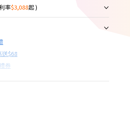
利率
$3,088
起 )
車顯示為主
禮
配合銀行/業者
送$68
子禮券
18家銀行/業者
卡滿額最高回饋25%
17家銀行/業者
比→點我看達人教你買
18家銀行/業者
18家銀行/業者