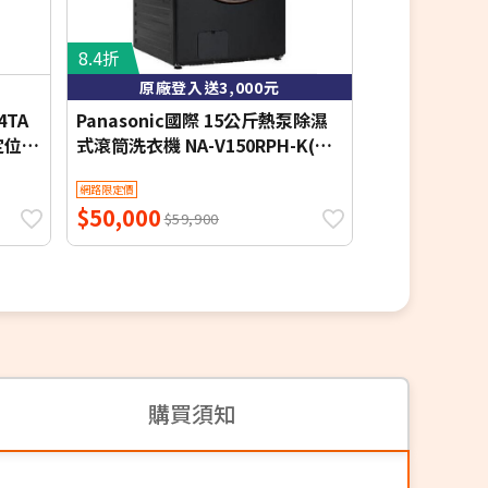
8.4折
8.1折
原廠登入送3,000元
4TA
Panasonic國際 15公斤熱泵除濕
LG 樂金 15
定位安
式滾筒洗衣機 NA-V150RPH-K(夜
筒洗衣機 雲霧白
幕黑) 含基本安裝 贈品-節能回饋金
本定位安裝
網路限定價
網路限定價
(自行官網登入)$3000【限時優
$50,000
$26,518
惠】
$59,900
$3
購買須知