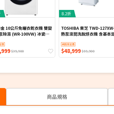
折
8.2折
 樂金 10公斤免曬衣乾衣機 雙變
TOSHIBA 東芝 TWD-127XW
除濕 (WR-100VW) 冰瓷白
熱泵滾筒洗脫烘衣機 含基本
本定位安裝【限時優惠】
裝
定價
網路限定價
,999
$48,999
$39,900
$59,900
商品規格