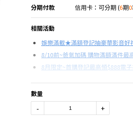
分期付款
信用卡：可分期 (
6
期
0
＊實際可分期數、適用利率，請以購物
相關活動
信用卡分期
娛樂滿載★滿額登記抽豪華影音好
分期數
每期金額
8/10前~爸氣加碼 購物滿額滿件最高
8月限定~首購登記最高領$888電
3期 0利率
$6,176
台灣大哥大Open Possible聯名
6期 0利率
$3,088
更多信用卡分期0利率滿額享回饋
數量
2萬內首選！13-15KG洗衣機評
12期
$1,652
-
+
24期
$849