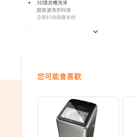
3D環流槽洗淨
超音波洗衣科技
全新科技避震系統
如無電梯，2樓(含)以上，現場或先匯款收取
100~200元/樓。
價格包含【標準安裝】
本商品正常為3至7個工作天會以電話或簡訊聯
間
您可能會喜歡
配送時間以物流聯絡約定的時間為準
偏遠地區及外島不送！
※如商品標題掛有【預購】字樣，都將依照預
順序陸續出貨，如遇原廠供貨延遲，將會再另
知。
若您同意以上約定事項再行下單，謝謝。