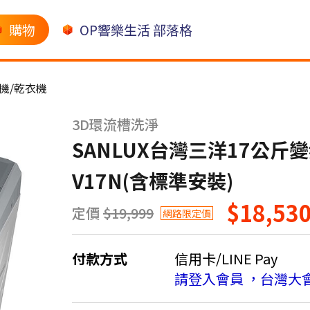
購物
OP響樂生活 部落格
機/乾衣機
3D環流槽洗淨
SANLUX台灣三洋17公斤
V17N(含標準安裝)
$18,53
定價
$19,999
網路限定價
付款方式
信用卡/LINE Pay
請登入會員 ，台灣大