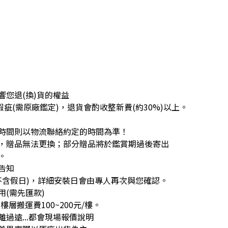
您退(換)貨的權益
疵(需原廠鑑定)，退貨會酌收整新費(約30%)以上。
時間則以物流聯絡約定的時間為準！
，贈品無法更換；部分贈品將於鑑賞期過後寄出
。
告知
不含假日)，詳細安裝日會由專人再次與您確認。
(需先匯款)
層搬運費100~200元/樓。
過遠...都會現場報價說明