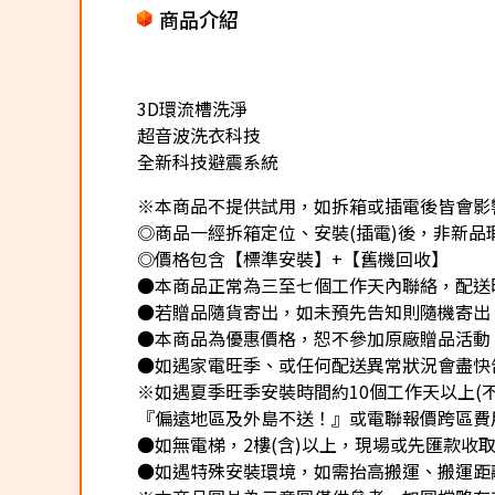
商品介紹
3D環流槽洗淨
超音波洗衣科技
全新科技避震系統
※本商品不提供試用，如拆箱或插電後皆會影響
◎商品一經拆箱定位、安裝(插電)後，非新品瑕
◎價格包含【標準安裝】+【舊機回收】
●本商品正常為三至七個工作天內聯絡，配送
●若贈品隨貨寄出，如未預先告知則隨機寄出
●本商品為優惠價格，恕不參加原廠贈品活動
●如遇家電旺季、或任何配送異常狀況會盡快
※如遇夏季旺季安裝時間約10個工作天以上(
『偏遠地區及外島不送！』或電聯報價跨區費用
●如無電梯，2樓(含)以上，現場或先匯款收取樓
●如遇特殊安裝環境，如需抬高搬運、搬運距離