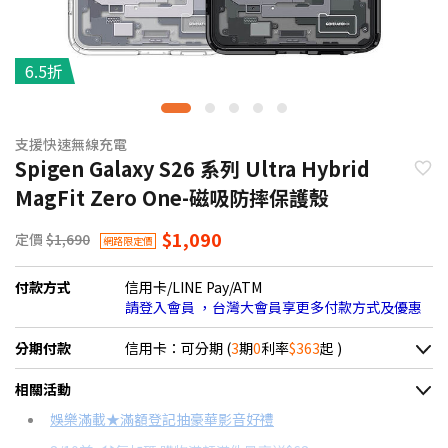
6.5折
支援快速無線充電
Spigen Galaxy S26 系列 Ultra Hybrid
MagFit Zero One-磁吸防摔保護殼
$1,090
定價
$1,690
網路限定價
付款方式
信用卡/LINE Pay/ATM
請登入會員 ，台灣大會員享更多付款方式及優惠
分期付款
信用卡：可分期 (
3
期
0
利率
$363
起 )
＊實際可分期數、適用利率，請以購物車顯示為主
相關活動
信用卡分期
娛樂滿載★滿額登記抽豪華影音好禮