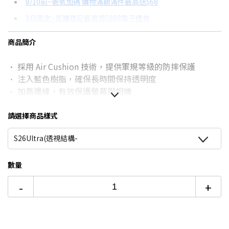
8/10前~爸氣加碼 購物滿額滿件最高送$68
分期數
每期金額
配合銀行/業者
8月限定~首購登記最高領$888電子禮券
3期 0利率
$363
18家銀行/業者
台灣大哥大Open Possible聯名卡滿額最高回饋25%
商品簡介
6期
$194
18家銀行/業者
更多信用卡分期0利率滿額享回饋
· 採用 Air Cushion 技術，提供軍規等級的防摔保護
12期
$97
18家銀行/業者
· 注入藍色樹脂，確保長時間保持透明度
24期
$49
18家銀行/業者
· 加高邊緣，有效保護螢幕與相機
· 相容 S Pen、無線充電與 PowerShare
· 內建磁鐵，可支援 MagFit 磁吸配件 及更多裝置
請選擇商品樣式
· Qi2 認證，支援快速無線充電
S26Ultra(透視結構-
· 專為 Samsung 設計
數量
-
+