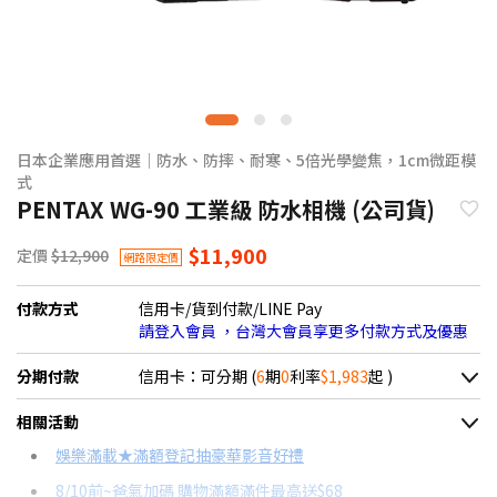
日本企業應用首選｜防水、防摔、耐寒、5倍光學變焦，1cm微距模
式
PENTAX WG-90 工業級 防水相機 (公司貨)
$11,900
定價
$12,900
網路限定價
付款方式
信用卡/貨到付款/LINE Pay
請登入會員 ，台灣大會員享更多付款方式及優惠
分期付款
信用卡：可分期 (
6
期
0
利率
$1,983
起 )
＊實際可分期數、適用利率，請以購物車顯示為主
相關活動
信用卡分期
娛樂滿載★滿額登記抽豪華影音好禮
8/10前~爸氣加碼 購物滿額滿件最高送$68
分期數
每期金額
配合銀行/業者