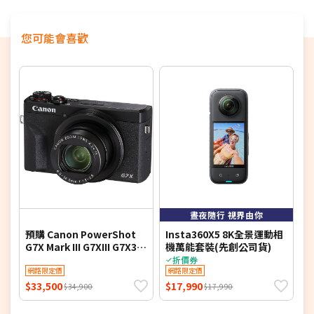
您可能會喜歡
7
晝夜隨行 視界由你
預購 Canon PowerShot
Insta360X5 8K全景運動相
C
G7X Mark III G7XIII G7X3
機萬能套裝(先創公司貨)
(
(公司貨)
折價券
網路限定價
網路限定價
$33,500
$17,990
$
$34,900
$17,990