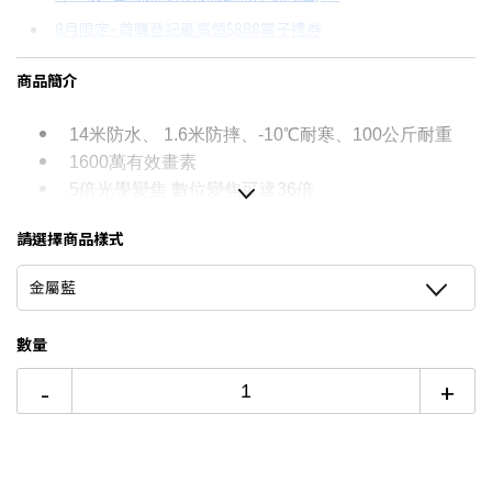
8月限定~首購登記最高領$888電子禮券
3期 0利率
$3,966
18家銀行/業者
台灣大哥大Open Possible聯名卡滿額最高回饋25%
商品簡介
6期 0利率
$1,983
17家銀行/業者
更多信用卡分期0利率滿額享回饋
6期
$2,122
18家銀行/業者
14米防水、 1.6米防摔、-10℃耐寒、100公斤耐重
1600萬有效畫素
12期
$1,061
18家銀行/業者
5倍光學變焦 數位變焦可達36倍
1cm微距模式
24期
$545
18家銀行/業者
請選擇商品樣式
日本企業應用首選
金屬藍
數量
-
+