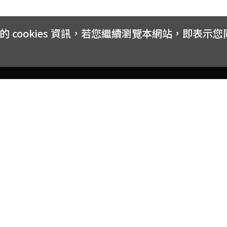
cookies 資訊，若您繼續瀏覽本網站，即表示
客戶服務
會員權益
關於
常見問題
會員隱私與權益
品牌
大宗採購方案
購物條款
網站
訂閱電子報
中獎公告
聯絡
取消訂閱電子報
網路安全標章
合作