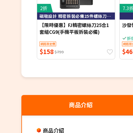
2折
7.3
磁吸設計 精密拆裝必備25件螺絲刀套組
【限時優惠】FJ精密螺絲刀25合1
沙發
套組CG9(手機平板拆裝必備)
折
網路限定價
網路限
$158
$46
$799
商品介紹
商品介紹