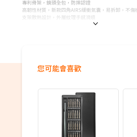
專利骨架，鏡頭全包，防摔認證
高韌性材質，新款四角AIRS緩衝氣囊，易拆卸，不傷
支架散熱設計，外層紋理手感滑順
您可能會喜歡