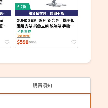
6.7折
2.8折
【品牌嚴選，三折穩固站立，氣囊減緩撞擊】
鋁合金材質，穩固不晃
mi
XUNDD 戰甲系列 鋁合金手機平板
精密螺絲刀25
背蓋立
通用支架 折疊立架 散熱架 手機架
板拆裝必備) 
追劇/直播
折價券
折價券
網路限定價
網路限定價
$590
$216
$890
$799
購買須知