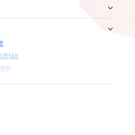
車顯示為主
禮
配合銀行/業者
送$68
子禮券
18家銀行/業者
卡滿額最高回饋25%
18家銀行/業者
18家銀行/業者
18家銀行/業者