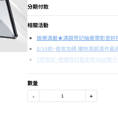
分期付款
＊實際可分期數、適用利率，請以購物
相關活動
信用卡分期
娛樂滿載★滿額登記抽豪華影音好
5.9折
分期數
每期金額
8/10前~爸氣加碼 購物滿額滿件最高
8月限定~首購登記最高領$888電
3期
$206
台灣大哥大Open Possible聯名
6期
$103
更多信用卡分期0利率滿額享回饋
數量
12期
$51
-
+
24期
$26