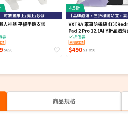
折
4.5折
可放置床上/腿上/沙發
懶人神器 平板手機支架
VXTRA 軍事防摔級 紅米Red
Pad 2 Pro 12.1吋 Y折晶透
架皮套 含筆槽
價券
折價券
定價
網路限定價
9
$490
$650
$1,090
商品規格