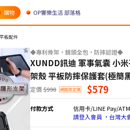
購物
OP響樂生活 部落格
平板配件
◆專利骨架，鏡頭全包，防摔認證◆
XUNDD訊迪 軍事氣囊 小米平板
架殼 平板防摔保護套(極簡黑
$579
定價
$990
網路限定價
付款方式
信用卡/LINE Pay/AT
請登入會員 ，台灣大