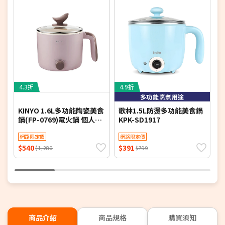
4.3折
4.9折
5
多功能烹煮用途
KINYO 1.6L多功能陶瓷美食
歌林1.5L防燙多功能美食鍋
K
鍋(FP-0769)電火鍋 個人鍋
KPK-SD1917
(
小火鍋 煮火鍋
機
網路限定價
網路限定價
$540
$391
$
$1,280
$799
商品介紹
商品規格
購買須知