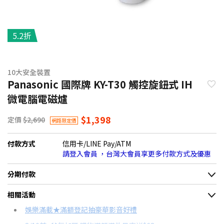
5.2折
10大安全裝置
Panasonic 國際牌 KY-T30 觸控旋鈕式 IH
微電腦電磁爐
$1,398
定價
$2,690
網路限定價
付款方式
信用卡/LINE Pay/ATM
請登入會員 ，台灣大會員享更多付款方式及優惠
分期付款
＊實際可分期數、適用利率，請以購物車顯示為主
相關活動
信用卡分期
娛樂滿載★滿額登記抽豪華影音好禮