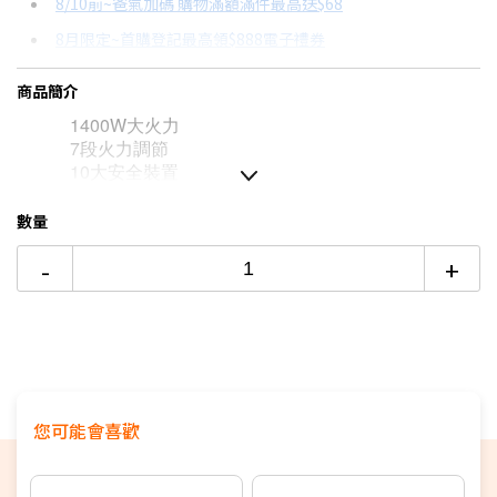
8/10前~爸氣加碼 購物滿額滿件最高送$68
分期數
每期金額
配合銀行/業者
8月限定~首購登記最高領$888電子禮券
3期
$498
18家銀行/業者
台灣大哥大Open Possible聯名卡滿額最高回饋25%
商品簡介
6期
$249
18家銀行/業者
更多信用卡分期0利率滿額享回饋
1400W大火力
12期
$124
18家銀行/業者
7段火力調節
10大安全裝置
24期
$64
18家銀行/業者
數量
-
+
您可能會喜歡