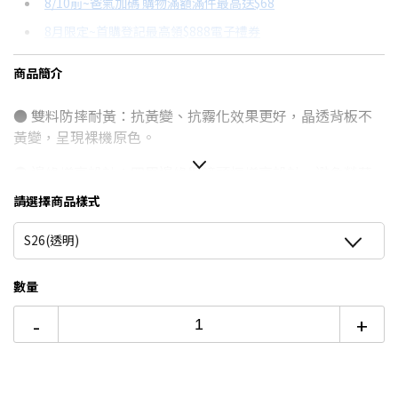
8/10前~爸氣加碼 購物滿額滿件最高送$68
分期數
每期金額
配合銀行/業者
8月限定~首購登記最高領$888電子禮券
3期
$279
18家銀行/業者
台灣大哥大Open Possible聯名卡滿額最高回饋25%
商品簡介
6期
$139
18家銀行/業者
更多信用卡分期0利率滿額享回饋
● 雙料防摔耐黃：抗黃變、抗霧化效果更好，晶透背板不
12期
$69
18家銀行/業者
黃變，呈現裸機原色。
24期
$35
18家銀行/業者
● 邊緣增高設計：四周邊緣與鏡頭框增高設計，避免螢幕
與後鏡頭碰觸表面。
請選擇商品樣式
● 四角氣墊強化：四角內建壓力分散氣墊，能承受1.5~2米
S26(透明)
的掉落，有效保護最容易因墜落而損傷的部位。
● 精準開孔：精準開孔，按鍵絕佳回饋，不干擾原廠功
數量
能。
-
+
● 超薄背板支架：360˚旋轉磁吸支架設計，輕鬆享受影
音、解放雙手。