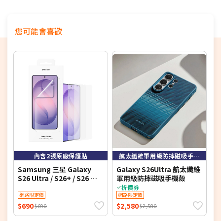
● 兼容磁吸無線充電：可兼容磁吸無線充電以及所有磁吸
手機配件。
您可能會喜歡
內含2張原廠保護貼
航太纖維軍用級防摔磁吸手機殼
Samsung 三星 Galaxy
Galaxy S26Ultra 航太纖維
Q
S26 Ultra / S26+ / S26 原
軍用級防摔磁吸手機殼
S
廠抗反光螢幕保護貼 -內附 2
手
折價券
片保貼 (公司貨)
網路限定價
網路限定價
$690
$2,580
$
$690
$2,580