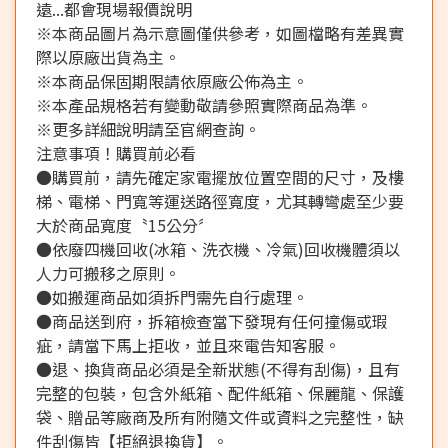
遠...都會現場報價說明
※本商品圖片為示意圖僅供參考，如圖檔略有差異實
際以原廠出貨為主。
※本商品保固期限請依原廠公佈為主。
※本產品規格若有變動敬請參照實際商品為準。
※更多詳細說明請至官網查詢。
注意事項！購買前必看
●購買前，請先確定家電擺放位置空間的尺寸，及樓
梯、電梯、門寬等運送路徑寬度，尤其轉彎處至少要
大於商品寬度〝15公分〞
●依廢四機回收(冰箱、洗衣機、冷氣)回收機體須以
人力可搬移之原則。
●如搬運商品如須拆門需先自行處理。
●商品送到府，拆箱檢查當下發現有任何撞傷或瑕
疵，請當下馬上拒收，並且來電告知客服。
●退、換貨商品必須是全新狀態(不得有刮傷)，且有
完整的包裝，包含外紙箱、配件紙箱、保麗龍、保護
袋、贈品等廠商及所有附隨文件或資料之完整性，缺
件刮傷皆【拒絕退換貨】。