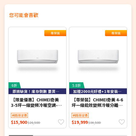
您可能會喜歡
尊榮裝
尊榮裝
6折
5.8折
3
即將缺貨！庫存倒數 要買要快！
加贈2000元好禮+1年安裝保固
【限量優惠】CHIMEI奇美
【尊榮裝】CHIMEI奇美 4-6
T
3-5坪一級變頻冷暖空調-星
坪一級能效變頻冷暖分離式
移
緻系列 RB-S29HG1-1/RC-
冷氣-星緻系列 RB-
1
S29HG1 【含基本安裝+舊
網路限定價
S37HG1-1/RC-
網路限定價
機回收】【加贈2000元好禮
S37HG1【含基本安裝+舊機
$15,900
$19,999
$
$26,500
$34,500
+1年安裝保固】
回收】【加贈2000元好禮
+1年安裝保固】