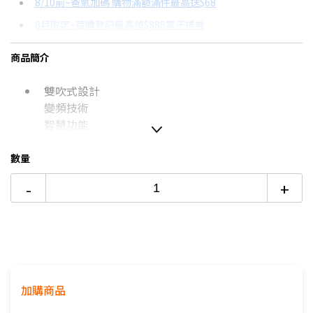
8/10前~爸氣加碼 購物滿額滿件最高送$68
分期數
每期金額
配合銀行/業者
8月限定~首購登記最高領$888電子禮券
3期 0利率
$9,823
18家銀行/業者
台灣大哥大Open Possible聯名卡滿額最高回饋25%
商品簡介
6期
$5,255
18家銀行/業者
更多信用卡分期0利率滿額享回饋
雙吹式設計
12期
$2,627
18家銀行/業者
熱銷冷氣機推薦→點我看達人教你買
變頻技術
冷氣挑選教學→點我看達人教你買
24期
$1,350
18家銀行/業者
智慧功能
數量
如無電梯，2樓(含)以上，現場收取樓層搬運費50-
-
+
100元/樓。
價格包含【標準安裝】+【舊機回收】
本商品正常為3至7個工作天會以電話或簡訊聯絡後續
配送時間
配送時間以物流聯絡約定的時間為準
※如商品標題掛有【預購】字樣，都將依照預購日
加購商品
期，以訂單順序陸續出貨，如遇原廠供貨延遲，將會
再另外發送簡訊通知。