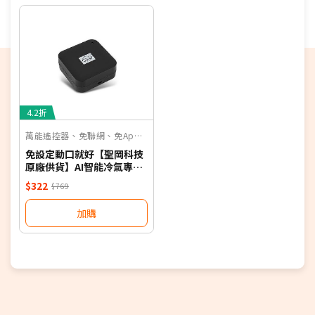
偏遠地區及外島不送！
若您同意以上約定事項再行下單，謝謝。
優惠價格，恕不參加原廠贈品活動。(回函贈除外)
保固依原廠公告為主，加贈安裝保固一年。
4.2折
萬能遙控器、免聯網、免App、聲控
免設定動口就好【聖岡科技
原廠供貨】AI智能冷氣專用
語音遙控器 保固一年 適用對
$322
$769
應廠牌 NB
加購