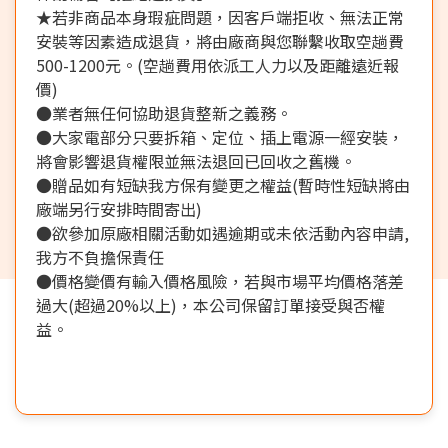
★若非商品本身瑕疵問題，因客戶端拒收、無法正常
安裝等因素造成退貨，將由廠商與您聯繫收取空趟費
500-1200元。(空趟費用依派工人力以及距離遠近報
價)
●業者無任何協助退貨整新之義務。
●大家電部分只要拆箱、定位、插上電源一經安裝，
將會影響退貨權限並無法退回已回收之舊機。
●贈品如有短缺我方保有變更之權益(暫時性短缺將由
廠端另行安排時間寄出)
●欲參加原廠相關活動如遇逾期或未依活動內容申請,
我方不負擔保責任
●價格變價有輸入價格風險，若與市場平均價格落差
過大(超過20%以上)，本公司保留訂單接受與否權
益。