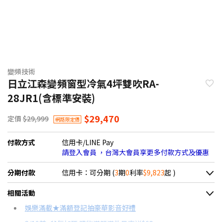
變頻技術
日立江森變頻窗型冷氣4坪雙吹RA-
28JR1(含標準安裝)
$29,470
定價
$29,999
網路限定價
付款方式
信用卡/LINE Pay
請登入會員 ，台灣大會員享更多付款方式及優惠
分期付款
信用卡：可分期 (
3
期
0
利率
$9,823
起 )
＊實際可分期數、適用利率，請以購物車顯示為主
相關活動
信用卡分期
娛樂滿載★滿額登記抽豪華影音好禮