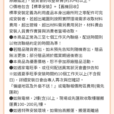
原廠鑑定)，退貨會酌收整新費(約30%)以上。
◎價格包含【標準安裝】+【舊機回收】
標準安裝定義為利用產品本身出廠所附之零配件可完
成安裝者，若超出範圍則按照實際環境需求收取材料
費用，超出管線、超出材料需另費用另計，材料費由
安裝人員實作實算與消費者當場收取。
●本商品正常為三至七個工作天內聯絡，配送時間則
以物流聯絡約定的時間為準！
●若贈品隨貨寄出，如未預先告知則隨機寄出，贈品
無法更換；部分贈品將於鑑賞期過後寄出
●本商品為優惠價格，恕不參加原廠贈品活動。
●如遇家電旺季、或任何配送異常狀況會盡快告知
※如遇夏季旺季安裝時間約10個工作天以上(不含假
日)，詳細安裝日會由專人再次與您確認。
『偏遠地區及外島不送！』或電聯報價跨區費用(需先
匯款)
●如無電梯，2樓(含)以上，現場或先匯款收取樓層搬
運費100~200元/樓。
●如遇特殊安裝環境，如需抬高搬運、搬運距離過