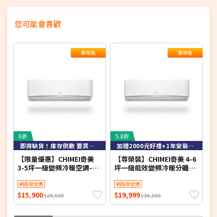
您可能會喜歡
尊榮裝
尊榮裝
6折
5.8折
3
即將缺貨！庫存倒數 要買要快！
加贈2000元好禮+1年安裝保固
【限量優惠】CHIMEI奇美
【尊榮裝】CHIMEI奇美 4-6
T
3-5坪一級變頻冷暖空調-星
坪一級能效變頻冷暖分離式
移
緻系列 RB-S29HG1-1/RC-
冷氣-星緻系列 RB-
1
S29HG1 【含基本安裝+舊
網路限定價
S37HG1-1/RC-
網路限定價
機回收】【加贈2000元好禮
S37HG1【含基本安裝+舊機
$15,900
$19,999
$
$26,500
$34,500
+1年安裝保固】
回收】【加贈2000元好禮
+1年安裝保固】