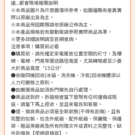
遠...都會現場報價說明
※本商品圖片為示意圖僅供參考，如圖檔略有差異實
際以原廠出貨為主。
※本商品保固期限請依原廠公佈為主。
※本產品規格若有變動敬請參照實際商品為準。
※更多詳細說明請至官網查詢。
注意事項！購買前必看
●購買前，請先確定家電擺放位置空間的尺寸，及樓
梯、電梯、門寬等運送路徑寬度，尤其轉彎處至少要
大於商品寬度〝15公分〞
●依廢四機回收(冰箱、洗衣機、冷氣)回收機體須以
人力可搬移之原則。
●如搬運商品如須拆門需先自行處理。
●商品送到府，拆箱檢查當下發現有任何撞傷或瑕
疵，請當下馬上拒收，並且來電告知客服。
●退、換貨商品必須是全新狀態(不得有刮傷)，且有
完整的包裝，包含外紙箱、配件紙箱、保麗龍、保護
袋、贈品等廠商及所有附隨文件或資料之完整性，缺
件刮傷皆【拒絕退換貨】。