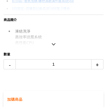
8/10前~爸氣加碼 購物滿額滿件最高送$68
分期數
每期金額
配合銀行/業者
8月限定~首購登記最高領$888電子禮券
3期 0利率
$12,083
18家銀行/業者
台灣大哥大Open Possible聯名卡滿額最高回饋25%
商品簡介
6期
$6,464
18家銀行/業者
更多信用卡分期0利率滿額享回饋
凍結洗淨
12期
$3,232
18家銀行/業者
熱銷冷氣機推薦→點我看達人教你買
高效率送風系統
冷氣挑選教學→點我看達人教你買
24期
$1,661
18家銀行/業者
高性能CPU
數量
如無電梯，2樓(含)以上，現場收取樓層搬運費50-100元/
-
+
樓。
價格包含【標準安裝】+【舊機回收】
本商品正常為3至7個工作天會以電話或簡訊聯絡後續配送時
間
配送時間以物流聯絡約定的時間為準
※如商品標題掛有【預購】字樣，都將依照預購日期，以訂
加購商品
單順序陸續出貨，如遇原廠供貨延遲，將會再另外發送簡訊