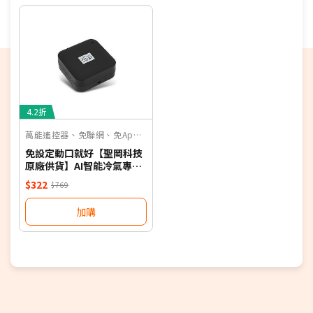
通知。
偏遠地區及外島不送！
若您同意以上約定事項再行下單，謝謝。
優惠價格，恕不參加原廠贈品活動。(回函贈除外)
保固依原廠公告為主，加贈安裝保固一年。
4.2折
萬能遙控器、免聯網、免App、聲控
免設定動口就好【聖岡科技
原廠供貨】AI智能冷氣專用
語音遙控器 保固一年 適用對
$322
$769
應廠牌 NB
加購