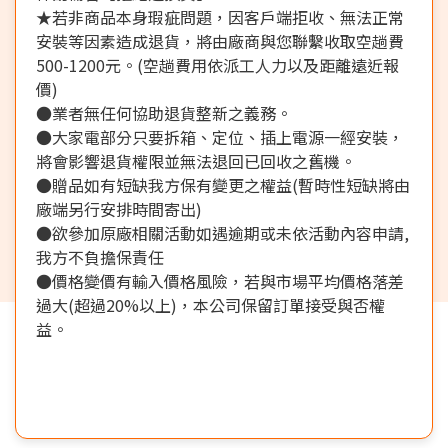
★若非商品本身瑕疵問題，因客戶端拒收、無法正常
安裝等因素造成退貨，將由廠商與您聯繫收取空趟費
500-1200元。(空趟費用依派工人力以及距離遠近報
價)
●業者無任何協助退貨整新之義務。
●大家電部分只要拆箱、定位、插上電源一經安裝，
將會影響退貨權限並無法退回已回收之舊機。
●贈品如有短缺我方保有變更之權益(暫時性短缺將由
廠端另行安排時間寄出)
●欲參加原廠相關活動如遇逾期或未依活動內容申請,
我方不負擔保責任
●價格變價有輸入價格風險，若與市場平均價格落差
過大(超過20%以上)，本公司保留訂單接受與否權
益。