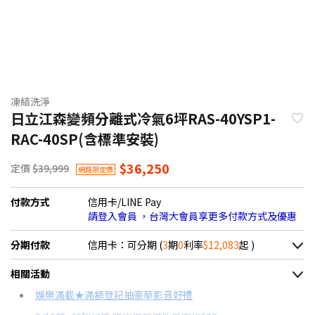
凍結洗淨
日立江森變頻分離式冷氣6坪RAS-40YSP1-
RAC-40SP(含標準安裝)
$36,250
定價
$39,999
網路限定價
付款方式
信用卡/LINE Pay
請登入會員 ，台灣大會員享更多付款方式及優惠
分期付款
信用卡：可分期 (
3
期
0
利率
$12,083
起 )
＊實際可分期數、適用利率，請以購物車顯示為主
相關活動
信用卡分期
娛樂滿載★滿額登記抽豪華影音好禮