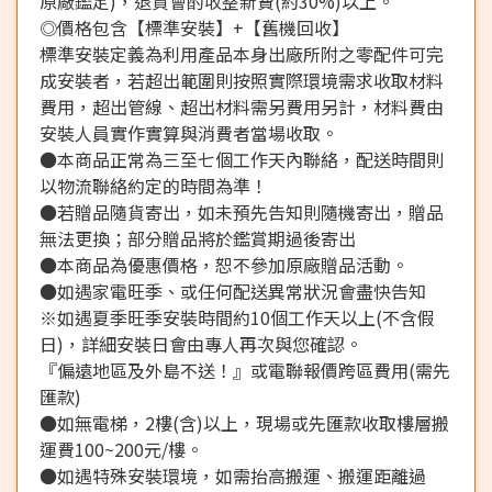
原廠鑑定)，退貨會酌收整新費(約30%)以上。
◎價格包含【標準安裝】+【舊機回收】
標準安裝定義為利用產品本身出廠所附之零配件可完
成安裝者，若超出範圍則按照實際環境需求收取材料
費用，超出管線、超出材料需另費用另計，材料費由
安裝人員實作實算與消費者當場收取。
●本商品正常為三至七個工作天內聯絡，配送時間則
以物流聯絡約定的時間為準！
●若贈品隨貨寄出，如未預先告知則隨機寄出，贈品
無法更換；部分贈品將於鑑賞期過後寄出
●本商品為優惠價格，恕不參加原廠贈品活動。
●如遇家電旺季、或任何配送異常狀況會盡快告知
※如遇夏季旺季安裝時間約10個工作天以上(不含假
日)，詳細安裝日會由專人再次與您確認。
『偏遠地區及外島不送！』或電聯報價跨區費用(需先
匯款)
●如無電梯，2樓(含)以上，現場或先匯款收取樓層搬
運費100~200元/樓。
●如遇特殊安裝環境，如需抬高搬運、搬運距離過