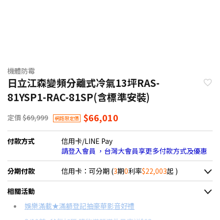
機體防霉
日立江森變頻分離式冷氣13坪RAS-
81YSP1-RAC-81SP(含標準安裝)
$66,010
定價
$69,999
網路限定價
付款方式
信用卡/LINE Pay
請登入會員 ，台灣大會員享更多付款方式及優惠
分期付款
信用卡：可分期 (
3
期
0
利率
$22,003
起 )
＊實際可分期數、適用利率，請以購物車顯示為主
相關活動
信用卡分期
娛樂滿載★滿額登記抽豪華影音好禮