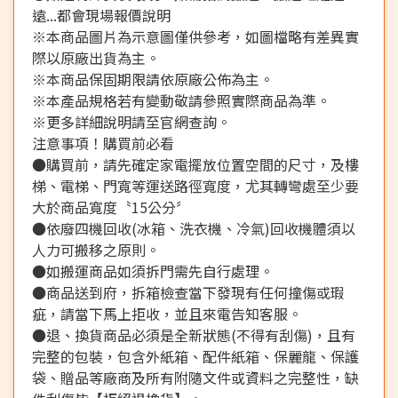
遠...都會現場報價說明
※本商品圖片為示意圖僅供參考，如圖檔略有差異實
際以原廠出貨為主。
※本商品保固期限請依原廠公佈為主。
※本產品規格若有變動敬請參照實際商品為準。
※更多詳細說明請至官網查詢。
注意事項！購買前必看
●購買前，請先確定家電擺放位置空間的尺寸，及樓
梯、電梯、門寬等運送路徑寬度，尤其轉彎處至少要
大於商品寬度〝15公分〞
●依廢四機回收(冰箱、洗衣機、冷氣)回收機體須以
人力可搬移之原則。
●如搬運商品如須拆門需先自行處理。
●商品送到府，拆箱檢查當下發現有任何撞傷或瑕
疵，請當下馬上拒收，並且來電告知客服。
●退、換貨商品必須是全新狀態(不得有刮傷)，且有
完整的包裝，包含外紙箱、配件紙箱、保麗龍、保護
袋、贈品等廠商及所有附隨文件或資料之完整性，缺