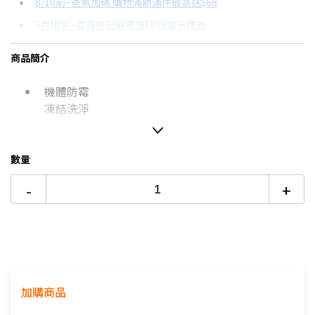
8/10前~爸氣加碼 購物滿額滿件最高送$68
分期數
每期金額
配合銀行/業者
8月限定~首購登記最高領$888電子禮券
3期 0利率
$22,003
18家銀行/業者
台灣大哥大Open Possible聯名卡滿額最高回饋25%
商品簡介
6期
$11,771
18家銀行/業者
更多信用卡分期0利率滿額享回饋
機體防霉
12期
$5,885
18家銀行/業者
熱銷冷氣機推薦→點我看達人教你買
凍結洗淨
冷氣挑選教學→點我看達人教你買
24期
$3,025
18家銀行/業者
數量
如無電梯，2樓(含)以上，現場收取樓層搬運費50-
100元/樓。
-
+
價格包含【標準安裝】+【舊機回收】
本商品正常為3至7個工作天會以電話或簡訊聯絡後續
配送時間
配送時間以物流聯絡約定的時間為準
加購商品
※如商品標題掛有【預購】字樣，都將依照預購日
期，以訂單順序陸續出貨，如遇原廠供貨延遲，將會