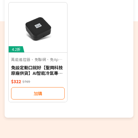
再另外發送簡訊通知。
偏遠地區及外島不送！
若您同意以上約定事項再行下單，謝謝。
優惠價格，恕不參加原廠贈品活動。(回函贈除外)
4.2折
保固依原廠公告為主，加贈安裝保固一年。
萬能遙控器、免聯網、免App、聲控
免設定動口就好【聖岡科技
原廠供貨】AI智能冷氣專用
語音遙控器 保固一年 適用對
$322
$769
應廠牌 NB
加購