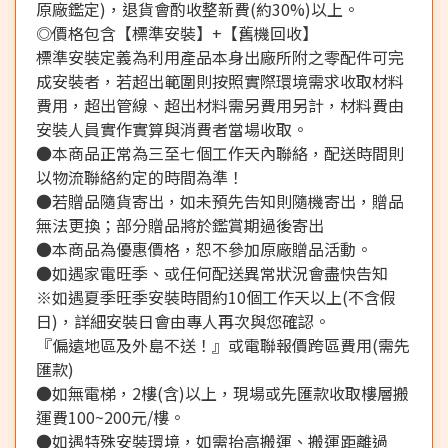
原廠鑑定)，退貨會酌收整新費(約30%)以上。
◎價格包含【標準安裝】+【舊機回收】
標準安裝定義為利用產品本身出廠所附之零配件可完
成安裝者，若超出範圍則按照實際環境需求收取材料
費用，超出管線、超出材料需另費用另計，材料費由
安裝人員實作實算與消費者當場收取。
●本商品正常為三至七個工作天內聯絡，配送時間則
以物流聯絡約定的時間為準！
●若贈品隨貨寄出，如未預先告知則隨機寄出，贈品
無法更換；部分贈品將於鑑賞期過後寄出
●本商品為優惠價格，恕不參加原廠贈品活動。
●如遇家電旺季、或任何配送異常狀況會盡快告知
※如遇夏季旺季安裝時間約10個工作天以上(不含假
日)，詳細安裝日會由專人再次與您確認。
『偏遠地區及外島不送！』或電聯報價跨區費用(需先
匯款)
●如無電梯，2樓(含)以上，現場或先匯款收取樓層搬
運費100~200元/樓。
●如遇特殊安裝環境，如需抬高搬運、搬運距離過