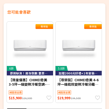
您可能會喜歡
尊榮裝
尊榮裝
6折
5.8折
3
即將缺貨！庫存倒數 要買要快！
加贈2000元好禮+1年安裝保固
【限量優惠】CHIMEI奇美
【尊榮裝】CHIMEI奇美 4-6
T
3-5坪一級變頻冷暖空調-星
坪一級能效變頻冷暖分離式
移
緻系列 RB-S29HG1-1/RC-
冷氣-星緻系列 RB-
1
S29HG1 【含基本安裝+舊
網路限定價
S37HG1-1/RC-
網路限定價
機回收】【加贈2000元好禮
S37HG1【含基本安裝+舊機
$15,900
$19,999
$
$26,500
$34,500
+1年安裝保固】
回收】【加贈2000元好禮
+1年安裝保固】