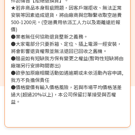
件刮傷皆【拒絕退換貨】。
★若非商品本身瑕疵問題，因客戶端拒收、無法正常
安裝等因素造成退貨，將由廠商與您聯繫收取空趟費
500-1200元。(空趟費用依派工人力以及距離遠近報
價)
●業者無任何協助退貨整新之義務。
●大家電部分只要拆箱、定位、插上電源一經安裝，
將會影響退貨權限並無法退回已回收之舊機。
●贈品如有短缺我方保有變更之權益(暫時性短缺將由
廠端另行安排時間寄出)
●欲參加原廠相關活動如遇逾期或未依活動內容申請,
我方不負擔保責任
●價格變價有輸入價格風險，若與市場平均價格落差
過大(超過20%以上)，本公司保留訂單接受與否權
益。