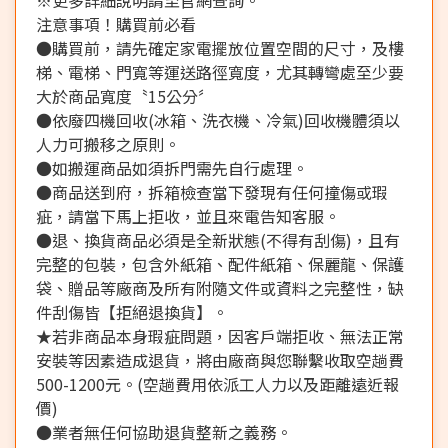
注意事項！購買前必看
●購買前，請先確定家電擺放位置空間的尺寸，及樓
梯、電梯、門寬等運送路徑寬度，尤其轉彎處至少要
大於商品寬度〝15公分〞
●依廢四機回收(冰箱、洗衣機、冷氣)回收機體須以
人力可搬移之原則。
●如搬運商品如須拆門需先自行處理。
●商品送到府，拆箱檢查當下發現有任何撞傷或瑕
疵，請當下馬上拒收，並且來電告知客服。
●退、換貨商品必須是全新狀態(不得有刮傷)，且有
完整的包裝，包含外紙箱、配件紙箱、保麗龍、保護
袋、贈品等廠商及所有附隨文件或資料之完整性，缺
件刮傷皆【拒絕退換貨】。
★若非商品本身瑕疵問題，因客戶端拒收、無法正常
安裝等因素造成退貨，將由廠商與您聯繫收取空趟費
500-1200元。(空趟費用依派工人力以及距離遠近報
價)
●業者無任何協助退貨整新之義務。