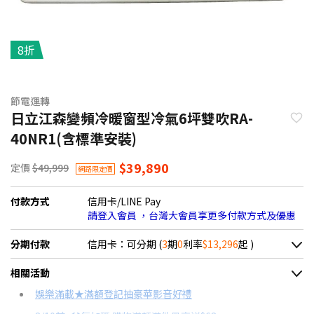
8折
節電運轉
日立江森變頻冷暖窗型冷氣6坪雙吹RA-
40NR1(含標準安裝)
$39,890
定價
$49,999
網路限定價
付款方式
信用卡/LINE Pay
請登入會員 ，台灣大會員享更多付款方式及優惠
分期付款
信用卡：可分期 (
3
期
0
利率
$13,296
起 )
＊實際可分期數、適用利率，請以購物車顯示為主
相關活動
信用卡分期
娛樂滿載★滿額登記抽豪華影音好禮