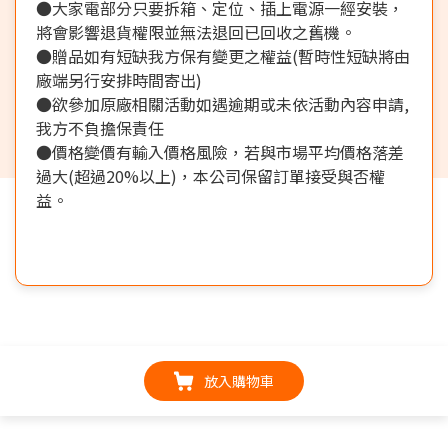
●大家電部分只要拆箱、定位、插上電源一經安裝，
將會影響退貨權限並無法退回已回收之舊機。
●贈品如有短缺我方保有變更之權益(暫時性短缺將由
廠端另行安排時間寄出)
●欲參加原廠相關活動如遇逾期或未依活動內容申請,
我方不負擔保責任
●價格變價有輸入價格風險，若與市場平均價格落差
過大(超過20%以上)，本公司保留訂單接受與否權
益。
放入購物車