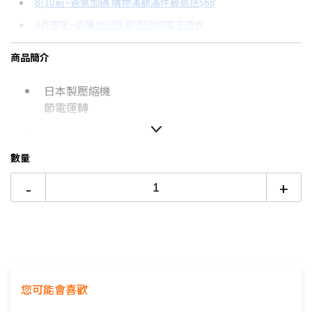
8/10前~爸氣加碼 購物滿額滿件最高送$68
分期數
每期金額
配合銀行/業者
8月限定~首購登記最高領$888電子禮券
3期 0利率
$13,296
18家銀行/業者
台灣大哥大Open Possible聯名卡滿額最高回饋25%
商品簡介
6期
$7,113
18家銀行/業者
更多信用卡分期0利率滿額享回饋
日本製壓縮機
12期
$3,556
18家銀行/業者
熱銷冷氣機推薦→點我看達人教你買
節電運轉
冷氣挑選教學→點我看達人教你買
24期
$1,828
18家銀行/業者
如無電梯，2樓(含)以上，現場收取樓層搬運費50-
數量
100元/樓。
-
+
價格包含【標準安裝】+【舊機回收】
本商品正常為3至7個工作天會以電話或簡訊聯絡後續
配送時間
配送時間以物流聯絡約定的時間為準
※如商品標題掛有【預購】字樣，都將依照預購日
期，以訂單順序陸續出貨，如遇原廠供貨延遲，將會
您可能會喜歡
再另外發送簡訊通知。
偏遠地區及外島不送！