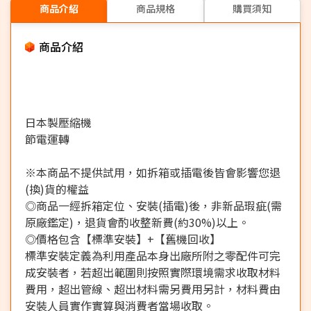
商品介紹
商品規格
購買須知
商品介紹
日本製壓縮機
節電運轉
※本商品不提供試用，如拆箱或插電後皆會影響您退
(換)貨的權益
◎商品一經拆箱定位、安裝(插電)後，非新品瑕疵(需
原廠鑑定)，退貨會酌收整新費(約30%)以上。
◎價格包含【標準安裝】+【舊機回收】
標準安裝定義為利用產品本身出廠所附之零配件可完
成安裝者，若超出範圍則按照實際環境需求收取材料
費用，超出管線、超出材料需另費用另計，材料費由
安裝人員實作實算與消費者當場收取。