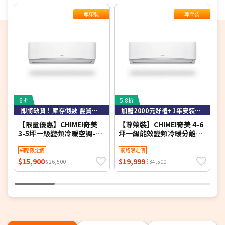
若您同意以上約定事項再行下單，謝謝。
尊榮裝
尊榮裝
優惠價格，恕不參加原廠贈品活動。(回函贈除外)
保固依原廠公告為主，加贈安裝保固一年。
6折
5.8折
3
即將缺貨！庫存倒數 要買要快！
加贈2000元好禮+1年安裝保固
【限量優惠】CHIMEI奇美
【尊榮裝】CHIMEI奇美 4-6
T
3-5坪一級變頻冷暖空調-星
坪一級能效變頻冷暖分離式
移
緻系列 RB-S29HG1-1/RC-
冷氣-星緻系列 RB-
1
S29HG1 【含基本安裝+舊
網路限定價
S37HG1-1/RC-
網路限定價
機回收】【加贈2000元好禮
S37HG1【含基本安裝+舊機
$15,900
$19,999
$
$26,500
$34,500
+1年安裝保固】
回收】【加贈2000元好禮
+1年安裝保固】