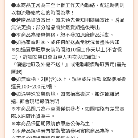
●本商品正常為三至七個工作天內聯絡，配送時間則
以物流聯絡約定的時間為準！
●若贈品隨貨寄出，如未預先告知則隨機寄出，贈品
無法更換；部分贈品將於鑑賞期過後寄出
●本商品為優惠價格，恕不參加原廠贈品活動。
●如遇家電旺季、或任何配送異常狀況會盡快告知
※如遇夏季旺季安裝時間約10個工作天以上(不含假
日)，詳細安裝日會由專人再次與您確認。
『偏遠地區及外島不送！』或電聯報價跨區費用(需先
匯款)
●如無電梯，2樓(含)以上，現場或先匯款收取樓層搬
運費100~200元/樓。
●如遇特殊安裝環境，如需抬高搬運、搬運距離過
遠...都會現場報價說明
※本商品圖片為示意圖僅供參考，如圖檔略有差異實
際以原廠出貨為主。
※本商品保固期限請依原廠公佈為主。
※本產品規格若有變動敬請參照實際商品為準。
※更多詳細說明請至官網查詢。