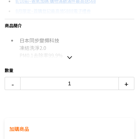
8/10前~爸氣加碼 購物滿額滿件最高送$68
分期數
每期金額
配合銀行/業者
8月限定~首購登記最高領$888電子禮券
3期 0利率
$16,166
18家銀行/業者
台灣大哥大Open Possible聯名卡滿額最高回饋25%
商品簡介
6期
$8,649
18家銀行/業者
更多信用卡分期0利率滿額享回饋
日本同步變頻科技
12期
$4,324
18家銀行/業者
熱銷冷氣機推薦→點我看達人教你買
凍結洗淨2.0
冷氣挑選教學→點我看達人教你買
24期
$2,222
18家銀行/業者
PM0.1去除率99.9%
數量
如無電梯，2樓(含)以上，現場收取樓層搬運費50-
-
+
100元/樓。
價格包含【標準安裝】+【舊機回收】
本商品正常為3至7個工作天會以電話或簡訊聯絡後續
配送時間
配送時間以物流聯絡約定的時間為準
加購商品
※如商品標題掛有【預購】字樣，都將依照預購日