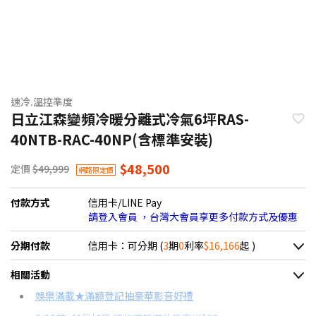
速冷.溫控準度
日立江森變頻冷暖分離式冷氣6坪RAS-
40NTB-RAC-40NP(含標準安裝)
$48,500
定價
$49,999
網路限定價
付款方式
信用卡/LINE Pay
請登入會員 ，台灣大會員享更多付款方式及優惠
分期付款
信用卡：可分期 (
3
期
0
利率
$16,166
起 )
＊實際可分期數、適用利率，請以購物車顯示為主
相關活動
信用卡分期
娛樂滿載★滿額登記抽豪華影音好禮