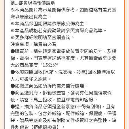
遠...都會現場報價說明
※本商品圖片為示意圖僅供參考，如圖檔略有差異實
際以原廠出貨為主。
※本商品保固期限請依原廠公佈為主。
※本產品規格若有變動敬請參照實際商品為準。
※更多詳細說明請至官網查詢。
注意事項！購買前必看
●購買前，請先確定家電擺放位置空間的尺寸，及樓
梯、電梯、門寬等運送路徑寬度，尤其轉彎處至少要
大於商品寬度〝15公分〞
●依廢四機回收(冰箱、洗衣機、冷氣)回收機體須以
人力可搬移之原則。
●如搬運商品如須拆門需先自行處理。
●商品送到府，拆箱檢查當下發現有任何撞傷或瑕
疵，請當下馬上拒收，並且來電告知客服。
●退、換貨商品必須是全新狀態(不得有刮傷)，且有
完整的包裝，包含外紙箱、配件紙箱、保麗龍、保護
袋、贈品等廠商及所有附隨文件或資料之完整性，缺
件刮傷皆【拒絕退換貨】。