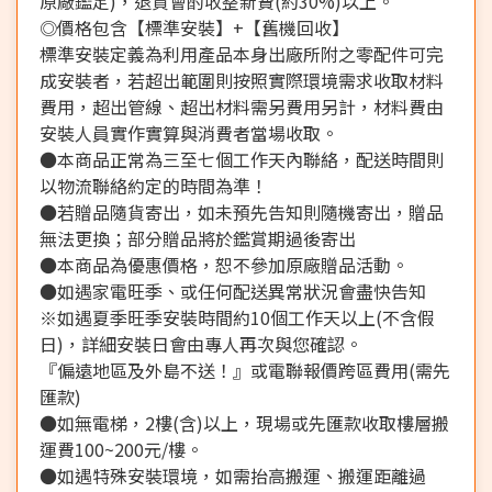
原廠鑑定)，退貨會酌收整新費(約30%)以上。
◎價格包含【標準安裝】+【舊機回收】
標準安裝定義為利用產品本身出廠所附之零配件可完
成安裝者，若超出範圍則按照實際環境需求收取材料
費用，超出管線、超出材料需另費用另計，材料費由
安裝人員實作實算與消費者當場收取。
●本商品正常為三至七個工作天內聯絡，配送時間則
以物流聯絡約定的時間為準！
●若贈品隨貨寄出，如未預先告知則隨機寄出，贈品
無法更換；部分贈品將於鑑賞期過後寄出
●本商品為優惠價格，恕不參加原廠贈品活動。
●如遇家電旺季、或任何配送異常狀況會盡快告知
※如遇夏季旺季安裝時間約10個工作天以上(不含假
日)，詳細安裝日會由專人再次與您確認。
『偏遠地區及外島不送！』或電聯報價跨區費用(需先
匯款)
●如無電梯，2樓(含)以上，現場或先匯款收取樓層搬
運費100~200元/樓。
●如遇特殊安裝環境，如需抬高搬運、搬運距離過