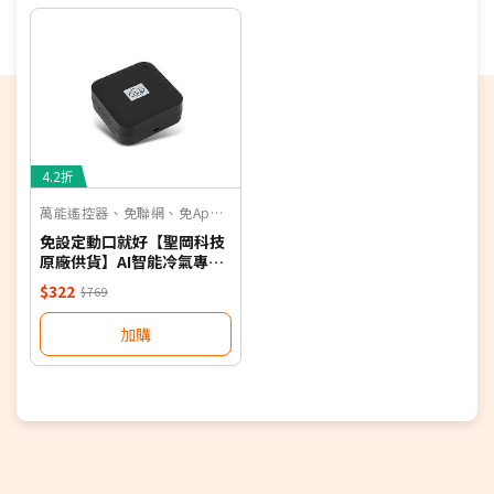
期，以訂單順序陸續出貨，如遇原廠供貨延遲，將會
再另外發送簡訊通知。
偏遠地區及外島不送！
若您同意以上約定事項再行下單，謝謝。
優惠價格，恕不參加原廠贈品活動。(回函贈除外)
4.2折
保固依原廠公告為主，加贈安裝保固一年。
萬能遙控器、免聯網、免App、聲控
免設定動口就好【聖岡科技
原廠供貨】AI智能冷氣專用
語音遙控器 保固一年 適用對
$322
$769
應廠牌 NB
加購