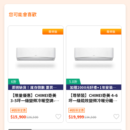
您可能會喜歡
尊榮裝
尊榮裝
6折
5.8折
6
即將缺貨！庫存倒數 要買要快！
加贈2000元好禮+1年安裝保固
【限量優惠】CHIMEI奇美
【尊榮裝】CHIMEI奇美 4-6
【
3-5坪一級變頻冷暖空調-星
坪一級能效變頻冷暖分離式
緻系列 RB-S29HG1-1/RC-
冷氣-星緻系列 RB-
冷
S29HG1 【含基本安裝+舊
網路限定價
S37HG1-1/RC-
網路限定價
S
機回收】【加贈2000元好禮
S37HG1【含基本安裝+舊機
$15,900
$19,999
$
$26,500
$34,500
+1年安裝保固】
回收】【加贈2000元好禮
2
+1年安裝保固】