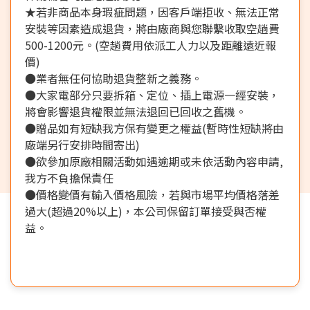
★若非商品本身瑕疵問題，因客戶端拒收、無法正常
安裝等因素造成退貨，將由廠商與您聯繫收取空趟費
500-1200元。(空趟費用依派工人力以及距離遠近報
價)
●業者無任何協助退貨整新之義務。
●大家電部分只要拆箱、定位、插上電源一經安裝，
將會影響退貨權限並無法退回已回收之舊機。
●贈品如有短缺我方保有變更之權益(暫時性短缺將由
廠端另行安排時間寄出)
●欲參加原廠相關活動如遇逾期或未依活動內容申請,
我方不負擔保責任
●價格變價有輸入價格風險，若與市場平均價格落差
過大(超過20%以上)，本公司保留訂單接受與否權
益。