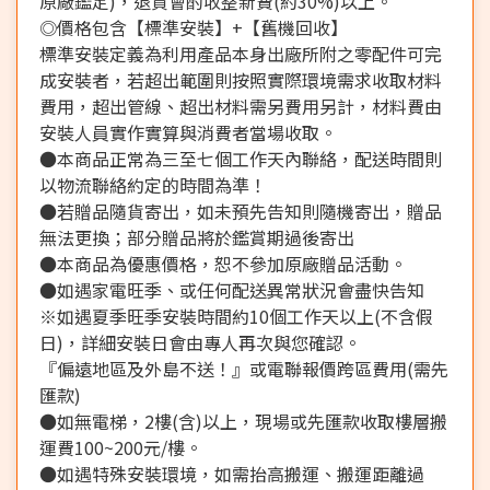
原廠鑑定)，退貨會酌收整新費(約30%)以上。
◎價格包含【標準安裝】+【舊機回收】
標準安裝定義為利用產品本身出廠所附之零配件可完
成安裝者，若超出範圍則按照實際環境需求收取材料
費用，超出管線、超出材料需另費用另計，材料費由
安裝人員實作實算與消費者當場收取。
●本商品正常為三至七個工作天內聯絡，配送時間則
以物流聯絡約定的時間為準！
●若贈品隨貨寄出，如未預先告知則隨機寄出，贈品
無法更換；部分贈品將於鑑賞期過後寄出
●本商品為優惠價格，恕不參加原廠贈品活動。
●如遇家電旺季、或任何配送異常狀況會盡快告知
※如遇夏季旺季安裝時間約10個工作天以上(不含假
日)，詳細安裝日會由專人再次與您確認。
『偏遠地區及外島不送！』或電聯報價跨區費用(需先
匯款)
●如無電梯，2樓(含)以上，現場或先匯款收取樓層搬
運費100~200元/樓。
●如遇特殊安裝環境，如需抬高搬運、搬運距離過