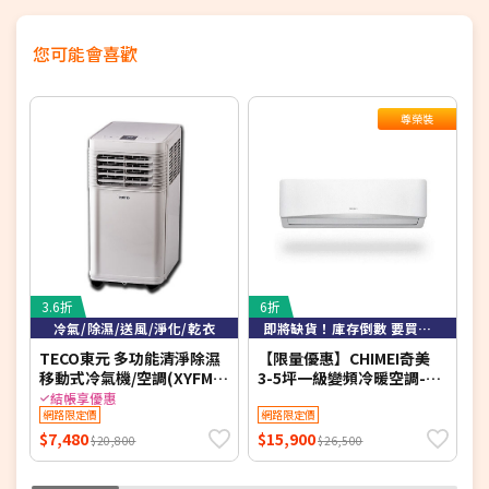
您可能會喜歡
尊榮裝
3.6折
6折
5
冷氣/除濕/送風/淨化/乾衣
即將缺貨！庫存倒數 要買要快！
TECO東元 多功能清淨除濕
【限量優惠】CHIMEI奇美
【
移動式冷氣機/空調(XYFMP-
3-5坪一級變頻冷暖空調-星
1701FC)
緻系列 RB-S29HG1-1/RC-
冷
結帳享優惠
網路限定價
S29HG1 【含基本安裝+舊
網路限定價
S
機回收】【加贈2000元好禮
S
$7,480
$15,900
$
$20,800
$26,500
+1年安裝保固】