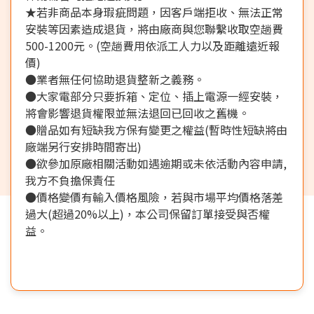
★若非商品本身瑕疵問題，因客戶端拒收、無法正常
安裝等因素造成退貨，將由廠商與您聯繫收取空趟費
500-1200元。(空趟費用依派工人力以及距離遠近報
價)
●業者無任何協助退貨整新之義務。
●大家電部分只要拆箱、定位、插上電源一經安裝，
將會影響退貨權限並無法退回已回收之舊機。
●贈品如有短缺我方保有變更之權益(暫時性短缺將由
廠端另行安排時間寄出)
●欲參加原廠相關活動如遇逾期或未依活動內容申請,
我方不負擔保責任
●價格變價有輸入價格風險，若與市場平均價格落差
過大(超過20%以上)，本公司保留訂單接受與否權
益。