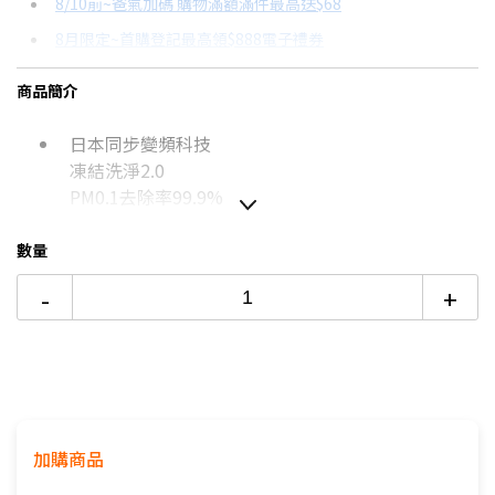
8/10前~爸氣加碼 購物滿額滿件最高送$68
分期數
每期金額
配合銀行/業者
8月限定~首購登記最高領$888電子禮券
3期 0利率
$14,646
18家銀行/業者
台灣大哥大Open Possible聯名卡滿額最高回饋25%
商品簡介
6期
$7,835
18家銀行/業者
更多信用卡分期0利率滿額享回饋
日本同步變頻科技
12期
$3,917
18家銀行/業者
熱銷冷氣機推薦→點我看達人教你買
凍結洗淨2.0
冷氣挑選教學→點我看達人教你買
24期
$2,013
18家銀行/業者
PM0.1去除率99.9%
數量
如無電梯，2樓(含)以上，現場收取樓層搬運費50-
-
+
100元/樓。
價格包含【標準安裝】+【舊機回收】
本商品正常為3至7個工作天會以電話或簡訊聯絡後續
配送時間
配送時間以物流聯絡約定的時間為準
加購商品
※如商品標題掛有【預購】字樣，都將依照預購日