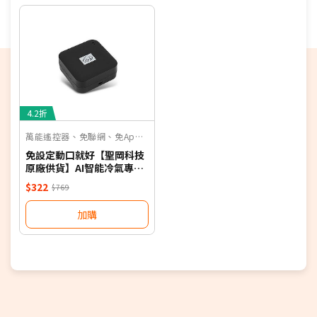
期，以訂單順序陸續出貨，如遇原廠供貨延遲，將會
再另外發送簡訊通知。
偏遠地區及外島不送！
若您同意以上約定事項再行下單，謝謝。
優惠價格，恕不參加原廠贈品活動。(回函贈除外)
4.2折
保固依原廠公告為主，加贈安裝保固一年。
萬能遙控器、免聯網、免App、聲控
免設定動口就好【聖岡科技
原廠供貨】AI智能冷氣專用
語音遙控器 保固一年 適用對
$322
$769
應廠牌 NB
加購