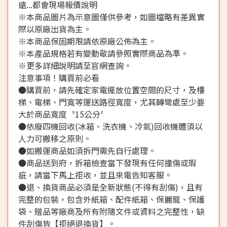
遠...都會現場報價說明
※本商品圖片為示意圖僅供參考，如圖檔略有差異實
際以原廠出貨為主。
※本商品保固期限請依原廠公佈為主。
※本產品規格若有變動敬請參照實際商品為準。
※更多詳細說明請至官網查詢。
注意事項！購買前必看
●購買前，請先確定家電擺放位置空間的尺寸，及樓
梯、電梯、門寬等運送路徑寬度，尤其轉彎處至少要
大於商品寬度〝15公分〞
●依廢四機回收(冰箱、洗衣機、冷氣)回收機體須以
人力可搬移之原則。
●如搬運商品如須拆門需先自行處理。
●商品送到府，拆箱檢查當下發現有任何撞傷或瑕
疵，請當下馬上拒收，並且來電告知客服。
●退、換貨商品必須是全新狀態(不得有刮傷)，且有
完整的包裝，包含外紙箱、配件紙箱、保麗龍、保護
袋、贈品等廠商及所有附隨文件或資料之完整性，缺
件刮傷皆【拒絕退換貨】。