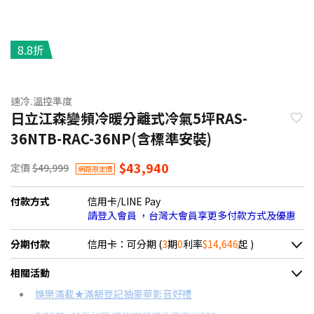
8.8折
速冷.溫控準度
日立江森變頻冷暖分離式冷氣5坪RAS-
36NTB-RAC-36NP(含標準安裝)
$43,940
定價
$49,999
網路限定價
付款方式
信用卡/LINE Pay
請登入會員 ，台灣大會員享更多付款方式及優惠
分期付款
信用卡：可分期 (
3
期
0
利率
$14,646
起 )
＊實際可分期數、適用利率，請以購物車顯示為主
相關活動
信用卡分期
娛樂滿載★滿額登記抽豪華影音好禮