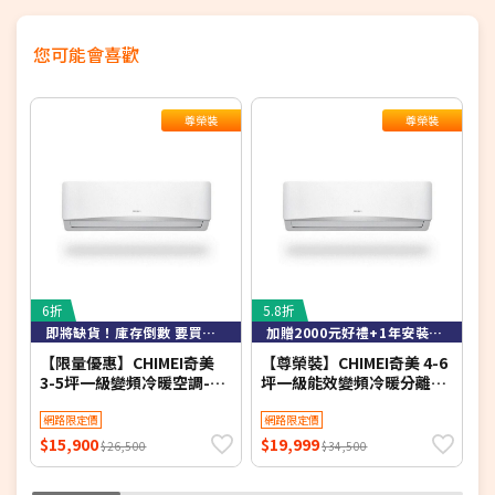
您可能會喜歡
尊榮裝
尊榮裝
6折
5.8折
6
即將缺貨！庫存倒數 要買要快！
加贈2000元好禮+1年安裝保固
【限量優惠】CHIMEI奇美
【尊榮裝】CHIMEI奇美 4-6
【
3-5坪一級變頻冷暖空調-星
坪一級能效變頻冷暖分離式
緻系列 RB-S29HG1-1/RC-
冷氣-星緻系列 RB-
冷
S29HG1 【含基本安裝+舊
網路限定價
S37HG1-1/RC-
網路限定價
S
機回收】【加贈2000元好禮
S37HG1【含基本安裝+舊機
$15,900
$19,999
$
$26,500
$34,500
+1年安裝保固】
回收】【加贈2000元好禮
2
+1年安裝保固】