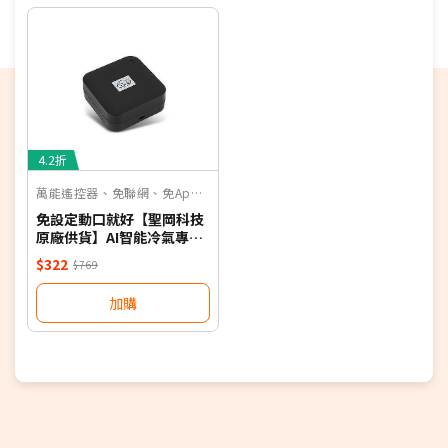
期，以訂單順序陸續出貨，如遇原廠供貨延遲，將會
再另外發送簡訊通知。
偏遠地區及外島不送！
若您同意以上約定事項再行下單，謝謝。
優惠價格，恕不參加原廠贈品活動。(回函贈除外)
4.2折
保固依原廠公告為主，加贈安裝保固一年。
萬能遙控器、免聯網、免App、聲控
免設定動口就好【聖岡科技
原廠供貨】AI智能冷氣專用
語音遙控器 保固一年 適用對
$322
$769
應廠牌 NB
加購