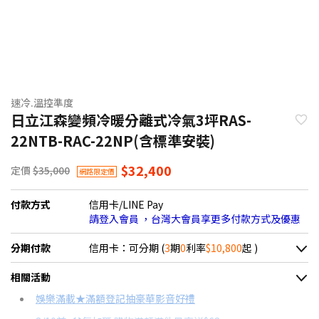
速冷.溫控準度
日立江森變頻冷暖分離式冷氣3坪RAS-
22NTB-RAC-22NP(含標準安裝)
$32,400
定價
$35,000
網路限定價
付款方式
信用卡/LINE Pay
請登入會員 ，台灣大會員享更多付款方式及優惠
分期付款
信用卡：可分期 (
3
期
0
利率
$10,800
起 )
＊實際可分期數、適用利率，請以購物車顯示為主
相關活動
信用卡分期
娛樂滿載★滿額登記抽豪華影音好禮