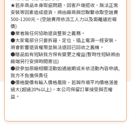
★若非商品本身瑕疵問題，因客戶端拒收、無法正常
安裝等因素造成退貨，將由廠商與您聯繫收取空趟費
500-1200元。(空趟費用依派工人力以及距離遠近報
價)
●業者無任何協助退貨整新之義務。
●大家電部分只要拆箱、定位、插上電源一經安裝，
將會影響退貨權限並無法退回已回收之舊機。
●贈品如有短缺我方保有變更之權益(暫時性短缺將由
廠端另行安排時間寄出)
●欲參加原廠相關活動如遇逾期或未依活動內容申請,
我方不負擔保責任
●價格變價有輸入價格風險，若與市場平均價格落差
過大(超過20%以上)，本公司保留訂單接受與否權
益。