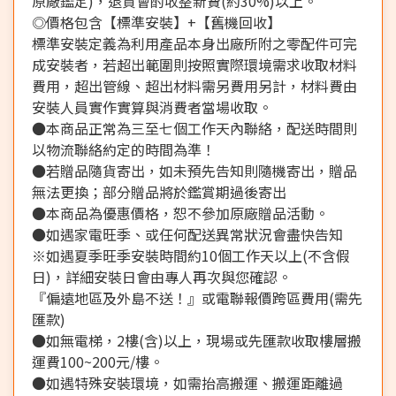
原廠鑑定)，退貨會酌收整新費(約30%)以上。
◎價格包含【標準安裝】+【舊機回收】
標準安裝定義為利用產品本身出廠所附之零配件可完
成安裝者，若超出範圍則按照實際環境需求收取材料
費用，超出管線、超出材料需另費用另計，材料費由
安裝人員實作實算與消費者當場收取。
●本商品正常為三至七個工作天內聯絡，配送時間則
以物流聯絡約定的時間為準！
●若贈品隨貨寄出，如未預先告知則隨機寄出，贈品
無法更換；部分贈品將於鑑賞期過後寄出
●本商品為優惠價格，恕不參加原廠贈品活動。
●如遇家電旺季、或任何配送異常狀況會盡快告知
※如遇夏季旺季安裝時間約10個工作天以上(不含假
日)，詳細安裝日會由專人再次與您確認。
『偏遠地區及外島不送！』或電聯報價跨區費用(需先
匯款)
●如無電梯，2樓(含)以上，現場或先匯款收取樓層搬
運費100~200元/樓。
●如遇特殊安裝環境，如需抬高搬運、搬運距離過