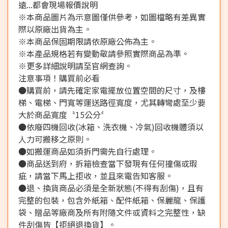
遠...都會現場報價說明
※本商品圖片為示意圖僅供參考，如圖檔略有差異實
際以原廠出貨為主。
※本商品保固期限請依原廠公佈為主。
※本產品規格若有變動敬請參照實際商品為準。
※更多詳細說明請至官網查詢。
注意事項！購買前必看
●購買前，請先確定家電擺放位置空間的尺寸，及樓
梯、電梯、門寬等運送路徑寬度，尤其轉彎處至少要
大於商品寬度〝15公分〞
●依廢四機回收(冰箱、洗衣機、冷氣)回收機體須以
人力可搬移之原則。
●如搬運商品如須拆門需先自行處理。
●商品送到府，拆箱檢查當下發現有任何撞傷或瑕
疵，請當下馬上拒收，並且來電告知客服。
●退、換貨商品必須是全新狀態(不得有刮傷)，且有
完整的包裝，包含外紙箱、配件紙箱、保麗龍、保護
袋、贈品等廠商及所有附隨文件或資料之完整性，缺
件刮傷皆【拒絕退換貨】。