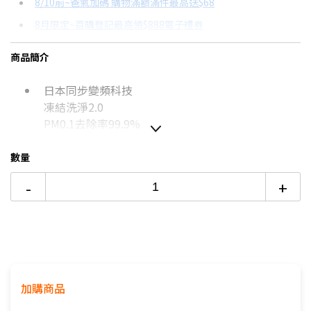
8/10前~爸氣加碼 購物滿額滿件最高送$68
分期數
每期金額
配合銀行/業者
8月限定~首購登記最高領$888電子禮券
3期 0利率
$10,800
18家銀行/業者
台灣大哥大Open Possible聯名卡滿額最高回饋25%
商品簡介
6期
$5,778
18家銀行/業者
更多信用卡分期0利率滿額享回饋
日本同步變頻科技
12期
$2,889
18家銀行/業者
熱銷冷氣機推薦→點我看達人教你買
凍結洗淨2.0
冷氣挑選教學→點我看達人教你買
24期
$1,485
18家銀行/業者
PM0.1去除率99.9%
數量
如無電梯，2樓(含)以上，現場收取樓層搬運費50-
-
+
100元/樓。
價格包含【標準安裝】+【舊機回收】
本商品正常為3至7個工作天會以電話或簡訊聯絡後續
配送時間
配送時間以物流聯絡約定的時間為準
加購商品
※如商品標題掛有【預購】字樣，都將依照預購日