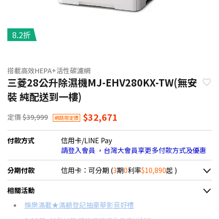
8.2折
搭載高效HEPA+活性碳濾網
三菱28公升除濕機MJ-EHV280KX-TW(無安
裝 純配送到一樓)
$32,671
定價
$39,999
網路限定價
付款方式
信用卡/LINE Pay
請登入會員 ，台灣大會員享更多付款方式及優惠
分期付款
信用卡：可分期 (
3
期
0
利率
$10,890
起 )
＊實際可分期數、適用利率，請以購物車顯示為主
相關活動
信用卡分期
娛樂滿載★滿額登記抽豪華影音好禮