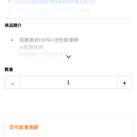
8/10前~爸氣加碼 購物滿額滿件最高送$68
分期數
每期金額
配合銀行/業者
8月限定~首購登記最高領$888電子禮券
3期 0利率
$10,890
18家銀行/業者
台灣大哥大Open Possible聯名卡滿額最高回饋25%
商品簡介
6期
$5,826
18家銀行/業者
更多信用卡分期0利率滿額享回饋
搭載高效HEPA+活性碳濾網
12期
$2,913
18家銀行/業者
除濕機挑選七大重點！→點我看達人教你買
AI智慧偵測
24期
$1,497
18家銀行/業者
採用獨家三段熱交換器
數量
本商品僅含運送到府而已，不含樓層
-
+
偏遠地區及外島不送！
本商品正常為3至7個工作天會以電話或簡訊聯絡後續
配送時間
配送時間以物流聯絡約定的時間為準
★商品如外箱有破損，請勿簽收。請立即反映平台，
以免責任釐清無法確實。
您可能會喜歡
★為保障雙方，請自行開箱錄影，避免商品毀損、破
片爭議