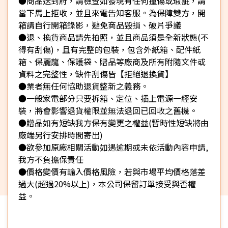
●商品送到府，請檢查如發現有任何撞傷或瑕疵，請
當下馬上拒收，並且來電告知客服。為保障雙方，開
箱請自行開箱錄影，避免商品毀損、破片爭議
●退、換貨商品請先拍照，並且商品須是全新狀態(不
得有刮傷)，且有完整的包裝，包含外紙箱、配件紙
箱、保麗龍、保護袋、贈品等廠商及所有附隨文件或
資料之完整性，缺件刮傷皆【拒絕退換貨】
●業者無任何協助退貨整新之義務。
●一般家電部分只要拆箱、定位、插上電源一經安
裝，將會影響退貨權限並無法退回已回收之舊機。
●贈品如有短缺我方保有變更之權益(暫時性短缺將由
廠端另行安排時間寄出)
●欲參加原廠相關活動如遇逾期或未依活動內容申請,
我方不負擔保責任
●價格變價有輸入價格風險，若與市場平均價格落差
過大(超過20%以上)，本公司保留訂單接受與否權
益。