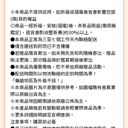
※本商品不提供試用，如拆箱或插電後皆會影響您退
(換)貨的權益
◎商品一經拆箱、安裝(插電)後，非新品瑕疵(需原廠
鑑定)，退貨會酌收整新費(約30%)以上。
●本商品正常為三至七個工作天內聯絡配送
●僅含運送到府而已不含樓層
●若贈品隨貨寄出，如未預先告知則隨機寄出，贈品
無法更換；部分贈品將於鑑賞期過後寄出
●本商品為優惠價格，恕不參加原廠贈品活動。
●配送時間則以物流聯絡約定的時間為準！
『偏遠地區及外島不送！』
※本商品圖片為示意圖僅供參考，如圖檔略有差異實
際以原廠出貨為主。
※本商品保固期限請依原廠公佈為主。
※本產品規格若有變動敬請參照實際商品為準。
※更多詳細說明請至官網查詢。
注意事項！購買前必看