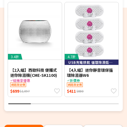
★電視如需加購到府安裝服務，請備注在訂單中，收
到訂單後將依不同尺寸另外報價，安裝費用將現場收
費
※如商品標題掛有【預購】字樣，都將依照預購日
期，以訂單順序陸續出貨，如遇原廠供貨延遲，將會
再另外發送簡訊通知。
若您同意以上約定事項再行下單，謝謝。
3.4折
4.7折
7
USB充電烘乾 循環除濕低碳節能
【2入組】西歐科技 便攜式
【4入組】迷你靜音環保循
S
迷你除濕機(CME-SK1100)
環除濕器W6
8
結帳享優惠
折價券
網路限定價
網路限定價
$699
$411
$
$2,097
$880