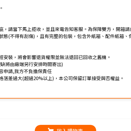
。
疵，請當下馬上拒收，並且來電告知客服。為保障雙方，開箱請
狀態(不得有刮傷)，且有完整的包裝，包含外紙箱、配件紙箱、
經安裝，將會影響退貨權限並無法退回已回收之舊機。
缺將由廠端另行安排時間寄出)
容申請,我方不負擔保責任
落差過大(超過20%以上)，本公司保留訂單接受與否權益。
放入購物車