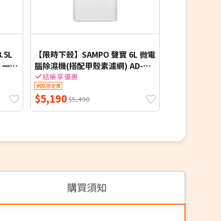
3.4折
電子式設計
.5L
【限時下殺】SAMPO 聲寶 6L 微電
LTP 無印風 
 一級
腦除濕機(搭配甲殼素濾網) AD-
除溼機Ｗ700A
WB512T -
結帳享優惠
結帳享優惠
網路限定價
網路限定價
$5,190
$880
$5,490
$2,590
購買須知