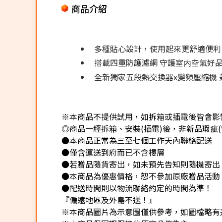
商品介紹
多種貼心設計，使用起來更舒適便利
搭載四重防護濾網 守護室内空氣好
全新獨家五段熱交換器x變頻壓縮機
※本商品不提供試用，如拆箱或插電後皆會影響
◎商品一經拆箱、安裝(插電)後，非新品瑕疵(
●本商品正常為三至七個工作天內聯絡配送
●僅含運送到府而已不含樓層
●若贈品隨貨寄出，如未預先告知則隨機寄出
●本商品為優惠價格，恕不參加原廠贈品活動
●配送時間則以物流聯絡約定的時間為準！
『偏遠地區及外島不送！』
※本商品圖片為示意圖僅供參考，如圖檔略有