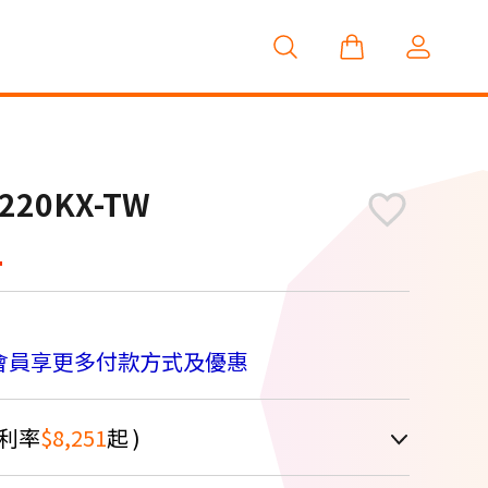
20KX-TW
4
會員享更多付款方式及優惠
利率
$8,251
起 )
車顯示為主