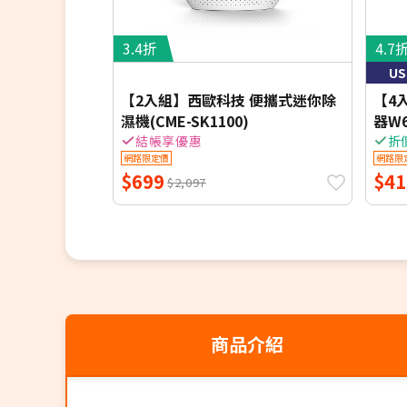
3.4折
4.7
U
【2入組】西歐科技 便攜式迷你除
【4
濕機(CME-SK1100)
器W
結帳享優惠
折
網路限定價
網路限
$699
$41
$2,097
商品介紹