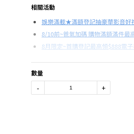
相關活動
信用卡分期
娛樂滿載★滿額登記抽豪華影音好
分期數
每期金額
8/10前~爸氣加碼 購物滿額滿件最高
8月限定~首購登記最高領$888電
3期 0利率
$8,251
台灣大哥大Open Possible聯名
6期
$4,414
更多信用卡分期0利率滿額享回饋
數量
除濕機挑選七大重點！→點我看達
12期
$2,207
-
+
24期
$1,134