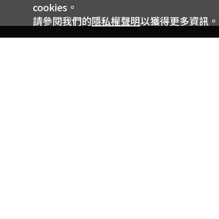
cookies。
請參閱我們的
隱私權聲明
以獲得更多資訊。
電信專案服務專線 24小時
用戶手機直撥188(免費)
0809-000-852(免費)
線上購物服務專線 09:00~18:00
網內手機直撥188(撥通請按5)
網外請撥0809-000-852(撥通請按5)