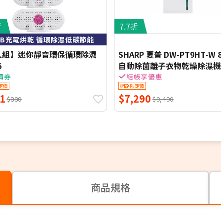
折
7.7折
SB充電烘乾 循環除濕低碳節能
入組】迷你靜音環保循環除濕
SHARP 夏普 DW-PT9HT-W 8
6
自動除菌離子衣物乾燥除濕機
能效
價券
結帳享優惠
定價
網路限定價
1
$7,290
$880
$9,490
商品規格