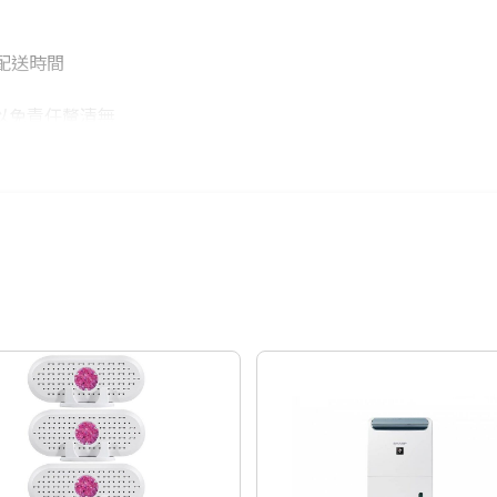
配送時間
以免責任釐清無
片爭議
到訂單後將依不
，以訂單順序陸
知。