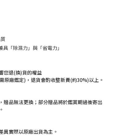
品質
 兼具「除濕力」與「省電力」
您退(換)貨的權益
需原廠鑑定)，退貨會酌收整新費(約30%)以上。
，贈品無法更換；部分贈品將於鑑賞期過後寄出
。
差異實際以原廠出貨為主。