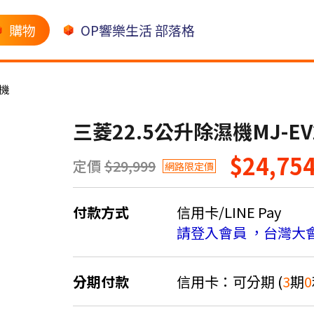
購物
OP響樂生活 部落格
機
三菱22.5公升除濕機MJ-EV2
$24,75
定價
$29,999
網路限定價
付款方式
信用卡/LINE Pay
請登入會員 ，台灣大
分期付款
信用卡：可分期 (
3
期
0
＊實際可分期數、適用利率，請以購物