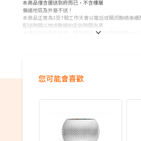
本商品僅含運送到府而已，不含樓層
偏遠地區及外島不送！
本商品正常為3至7個工作天會以電話或簡訊聯絡後續
配送時間以物流聯絡約定的時間為準
★商品如外箱有破損，請勿簽收。請立即反映平台，
法確實。
★為保障雙方，請自行開箱錄影，避免商品毀損、破
★電視如需加購到府安裝服務，請備注在訂單中，收
同尺寸另外報價，安裝費用將現場收費
※如商品標題掛有【預購】字樣，都將依照預購日期
您可能會喜歡
續出貨，如遇原廠供貨延遲，將會再另外發送簡訊通
若您同意以上約定事項再行下單，謝謝。