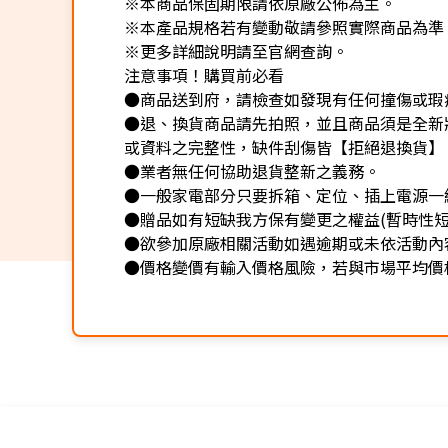
※本商品保固期限請依原廠公佈為主。
※本產品規格若有變動敬請參照實際商品為準
※更多詳細說明請至官網查詢。
注意事項！購買前必看
●商品送到府，請檢查如發現有任何撞傷或瑕
●退、換貨商品請先拍照，並且商品須是全新
或資料之完整性，缺件刮傷皆【拒絕退換貨】
●業者無任何協助退貨整新之義務。
●一般家電部分只要拆箱、定位、插上電源一
●贈品如有短缺我方保有變更之權益(暫時性短
●欲參加原廠相關活動如遇逾期或未依活動內
●價格變價有輸入價格風險，若與市場平均價格