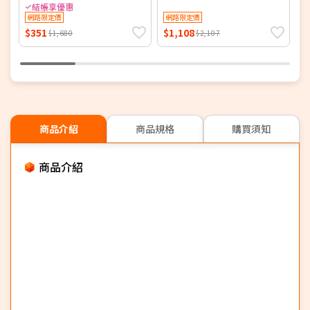
14AH780-M (同HDF-
結帳享優惠
網路限定價
14AH770/HDF-14AH780)
網路限定價
$351
$1,108
$
$1,680
$2,107
商品介紹
商品規格
購買須知
商品介紹