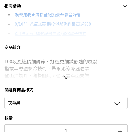
相關活動
信用卡分期
娛樂滿載★滿額登記抽豪華影音好禮
8/10前~爸氣加碼 購物滿額滿件最高送$68
分期數
每期金額
配合銀行/業者
8月限定~首購登記最高領$888電子禮券
6期
$133
18家銀行/業者
台灣大哥大Open Possible聯名卡滿額最高回饋25%
商品簡介
12期
$66
18家銀行/業者
更多信用卡分期0利率滿額享回饋
100段風速精細調節，打造更細緻舒適的風感
24期
$34
18家銀行/業者
DC與AC風扇有什麼不同？→點我看達人教你買
搭載半導體製冷技術，帶來沁涼降溫體驗
登山扣設計，隨掛隨用，也可當桌面支架
請選擇商品樣式
夜幕黑
數量
-
+