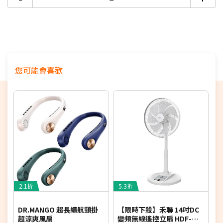
您可能會喜歡
2.1折
5.3折
4
DR.MANGO 超長續航頸掛
【限時下殺】禾聯 14吋DC
超涼爽風扇
變頻無線遙控立扇 HDF-
頭