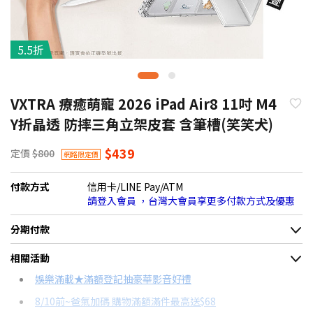
5.5折
VXTRA 療癒萌寵 2026 iPad Air8 11吋 M4
Y折晶透 防摔三角立架皮套 含筆槽(笑笑犬)
$439
定價
$800
網路限定價
付款方式
信用卡/LINE Pay/ATM
請登入會員 ，台灣大會員享更多付款方式及優惠
分期付款
＊實際可分期數、適用利率，請以購物車顯示為主
相關活動
信用卡分期
娛樂滿載★滿額登記抽豪華影音好禮
8/10前~爸氣加碼 購物滿額滿件最高送$68
分期數
每期金額
配合銀行/業者