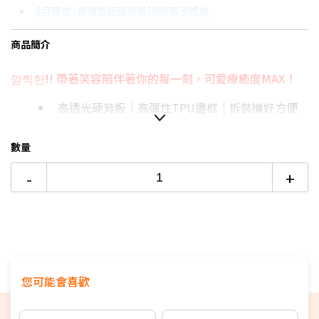
8月限定~首購登記最高領$888電子禮券
3期
$156
18家銀行/業者
台灣大哥大Open Possible聯名卡滿額最高回饋25%
商品簡介
6期
$78
18家銀行/業者
更多信用卡分期0利率滿額享回饋
깜찍한!! 帶著笑容陪伴著你的每一刻，可愛療癒度MAX！
12期
$39
18家銀行/業者
■iPad 全系列配件→點我■
高透光硬背板｜高彈性TPU邊框｜拆裝機好方便
24期
$20
18家銀行/業者
Y折+三折多種觀看角度，隨心所欲，內置筆槽
加強防護氣囊保護，有效減緩衝擊
數量
-
+
您可能會喜歡