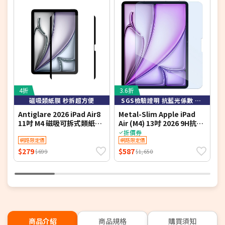
4折
3.6折
3
磁吸類紙膜 秒拆超方便
SGS檢驗證明 抗藍光係數 26.2%
Antiglare 2026 iPad Air8
Metal-Slim Apple iPad
M
11吋 M4 磁吸可拆式類紙膜
Air (M4) 13吋 2026 9H抗藍
A
繪畫筆記專用膜保護貼
光鋼化玻璃保護貼
折價券
網路限定價
網路限定價
$279
$587
$
$699
$1,650
商品介紹
商品規格
購買須知