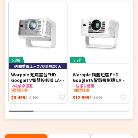
6.8折
8.7折
送四季線上+OVO影視30天
Warpple 短焦雲台FHD
Warpple 旗艦短焦 FHD
W
GoogleTV智慧投影機 LA8
GoogleTV智慧投影機 LA10
SE*送四季線上+OVO影視
Pro*送四季線上+影視30天
結帳享優惠
結帳享優惠
30天 【智慧家庭】
網路限定價
【智慧家庭】
網路限定價
$8,499
$12,999
$
$12,499
$14,999