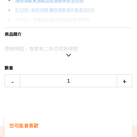
娛樂滿載★滿額登記抽豪華影音好禮
8/10前~爸氣加碼 購物滿額滿件最高送$68
分期數
每期金額
配合銀行/業者
8月限定~首購登記最高領$888電子禮券
3期
$2,354
18家銀行/業者
台灣大哥大Open Possible聯名卡滿額最高回饋25%
商品簡介
6期
$1,177
18家銀行/業者
更多信用卡分期0利率滿額享回饋
登錄保固，皆享有二年公司貨保固
12期
$588
18家銀行/業者
24期
$302
18家銀行/業者
數量
-
+
您可能會喜歡