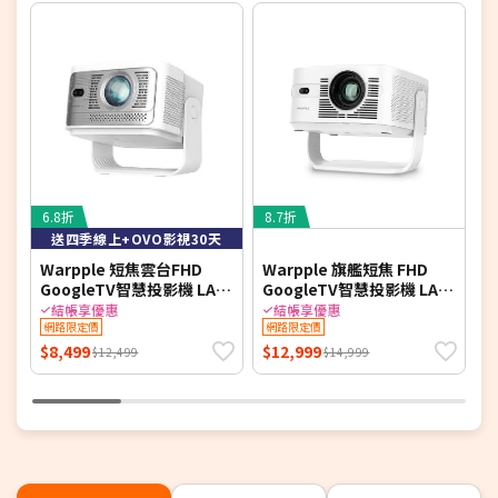
6.8折
8.7折
送四季線上+OVO影視30天
Warpple 短焦雲台FHD
Warpple 旗艦短焦 FHD
W
GoogleTV智慧投影機 LA8
GoogleTV智慧投影機 LA10
SE*送四季線上+OVO影視
Pro*送四季線上+影視30天
結帳享優惠
結帳享優惠
30天 【智慧家庭】
網路限定價
【智慧家庭】
網路限定價
$8,499
$12,999
$
$12,499
$14,999