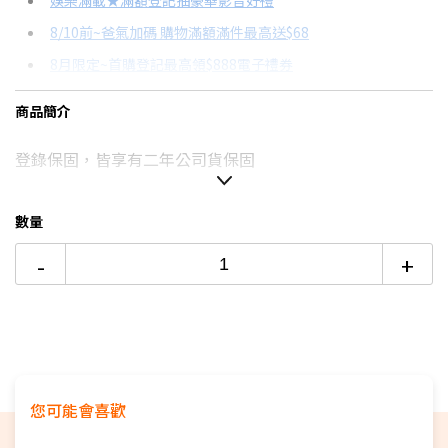
娛樂滿載★滿額登記抽豪華影音好禮
8/10前~爸氣加碼 購物滿額滿件最高送$68
分期數
每期金額
配合銀行/業者
8月限定~首購登記最高領$888電子禮券
3期 0利率
$3,300
18家銀行/業者
台灣大哥大Open Possible聯名卡滿額最高回饋25%
商品簡介
6期
$1,765
18家銀行/業者
更多信用卡分期0利率滿額享回饋
登錄保固，皆享有二年公司貨保固
12期
$882
18家銀行/業者
24期
$453
18家銀行/業者
數量
-
+
您可能會喜歡