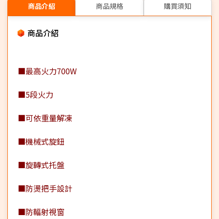
商品介紹
商品規格
購買須知
商品介紹
■最高火力700W
■5段火力
■可依重量解凍
■機械式旋鈕
■旋轉式托盤
■防燙把手設計
■防輻射視窗