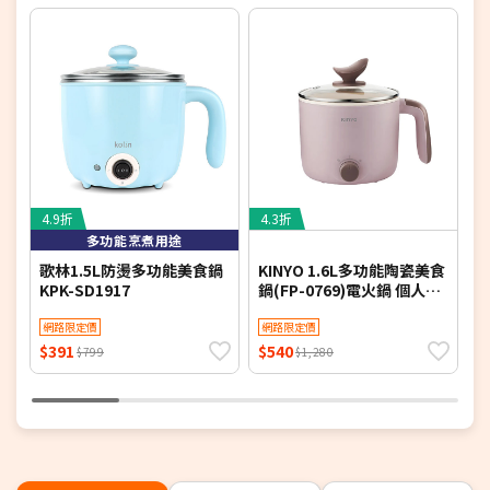
4.9折
4.3折
5
多功能烹煮用途
歌林1.5L防燙多功能美食鍋
KINYO 1.6L多功能陶瓷美食
K
KPK-SD1917
鍋(FP-0769)電火鍋 個人鍋
(
小火鍋 煮火鍋
機
網路限定價
網路限定價
$391
$540
$
$799
$1,280