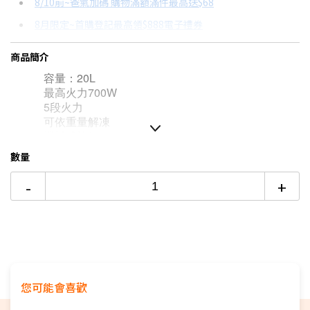
8/10前~爸氣加碼 購物滿額滿件最高送$68
分期數
每期金額
配合銀行/業者
8月限定~首購登記最高領$888電子禮券
3期
$552
18家銀行/業者
台灣大哥大Open Possible聯名卡滿額最高回饋25%
商品簡介
6期
$276
18家銀行/業者
更多信用卡分期0利率滿額享回饋
容量：20L
12期
$138
18家銀行/業者
最高火力700W
5段火力
24期
$71
18家銀行/業者
可依重量解凍
機械式旋鈕
數量
-
+
您可能會喜歡