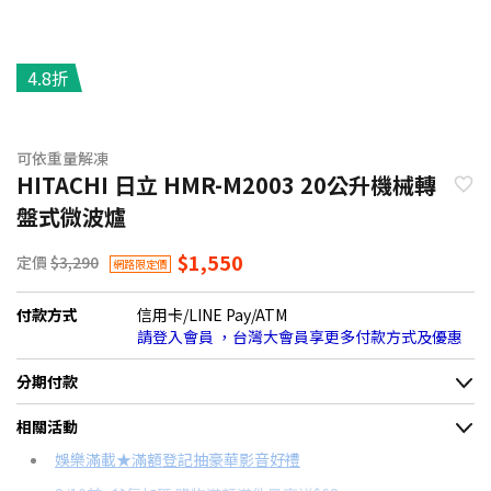
4.8折
可依重量解凍
HITACHI 日立 HMR-M2003 20公升機械轉
盤式微波爐
$1,550
定價
$3,290
網路限定價
付款方式
信用卡/LINE Pay/ATM
請登入會員 ，台灣大會員享更多付款方式及優惠
分期付款
＊實際可分期數、適用利率，請以購物車顯示為主
相關活動
信用卡分期
娛樂滿載★滿額登記抽豪華影音好禮