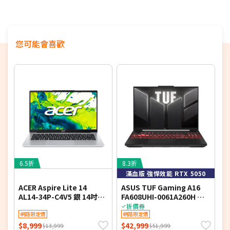
24期
$2,378
18家銀行/業者
您可能會喜歡
6.5折
8.3折
9
滿血版 強悍效能 RTX 5050
ACER Aspire Lite 14
ASUS TUF Gaming A16
AL14-34P-C4V5 銀 14吋文
FA608UHI-0061A260H 御
V
書筆電 (HD/Intel N150/4G
鐵灰 16吋電競筆電 (FHD+
吋
折價券
DDR4/128G PCIe SSD/WIN
網路限定價
IPS 144Hz/AMD Ryzen 7
網路限定價
I
11 S)
260/16G DDR5/512G PCIE
1
$8,999
$42,999
$
$13,999
$51,999