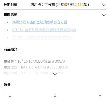
分期付款
信用卡：可分期 (
24
期
0
利率
$2,162
起 )
＊實際可分期數、適用利率，請以購物車顯示為主
相關活動
信用卡分期
娛樂滿載★滿額登記抽豪華影音好禮
8/10前~爸氣加碼 購物滿額滿件最高送$68
分期數
每期金額
配合銀行/業者
8月限定~首購登記最高領$888電子禮券
3期 0利率
$17,300
18家銀行/業者
8/15前~指定購物滿額最高回饋25%
商品簡介
6期 0利率
$8,650
17家銀行/業者
台灣大哥大Open Possible聯名卡滿額最高回饋25%
12期 0利率
$4,325
7家銀行/業者
●螢幕：16" 16:10/OLED/鏡面 WUXGA+
更多信用卡分期0利率滿額享回饋
●處理器：Intel Core Ultra 9 288V ,8核心
AI PC是什麼？→點我看達人教你買
18期 0利率
$2,883
3家銀行/業者
●記憶體：
32GB LPDDR5X(Onboard)
特仕版筆電推薦→點我看達人教你買
●硬碟：1TB
PCIe SSD
24期 0利率
$2,162
2家銀行/業者
數量
●顯示晶片：Intel ARC 140V
●作業系統：
Windows 11 Home
6期
$9,255
18家銀行/業者
-
+
●保固：原廠兩年台灣保固
12期
$4,627
18家銀行/業者