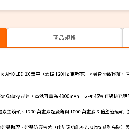
商品規格
ynamic AMOLED 2X 螢幕（支援 120Hz 更新率）。機身極致輕
 5 for Galaxy 晶片。電池容量為 4900mAh，支援 45W 有線快
畫素主鏡頭、1200 萬畫素超廣角與 1000 萬畫素 3 倍望遠鏡頭（
建即時智慧助理、智慧防窺螢幕（此防窺功能亦為 Ultra 系列亮點）與