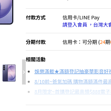
付款方式
信用卡/LINE Pay
請登入會員 ，台灣大
分期付款
信用卡：可分期 (
24
期
8.5折
＊實際可分期數、適用利率，請以購物
相關活動
信用卡分期
娛樂滿載★滿額登記抽豪華影音好
分期數
每期金額
8/10前~爸氣加碼 購物滿額滿件最高
8月限定~首購登記最高領$888電
3期 0利率
$12,330
台灣大哥大Open Possible聯名
6期 0利率
$6,165