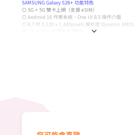
SAMSUNG Galaxy S26+ 功能特色
◎ 5G + 5G 雙卡上網（支援 eSIM）
◎ Android 16 作業系統、One UI 8.5 操作介面
◎ 6.7 吋 3,120 x 1,440pixels 解析度 Dynamic AM
幕（1~120Hz 智慧動態調節）
◎ Qualcomm Snapdragon 8 Elite Gen 5 for Gal
◎ 前置 1,200 萬畫素自拍鏡頭
◎ 後置 5,000 萬畫素主鏡頭 + 1,200 萬畫素超廣角鏡頭 
畫素 3x 長焦鏡頭
◎ 支援 3x 光學變焦、最高 30x 數位變焦拍攝
◎ Wi-Fi 7、藍牙 6.0、NFC、UWB
◎ IP68 防塵防水
◎ 超聲波螢幕指紋辨識、臉部辨識
◎ 配備 4,900mAh 電池
◎ 採用 USB Type-C 規格（USB 3.2 Gen 1），支
電 2.0、Qi 無線充電、無線電力分享
您可能會喜歡