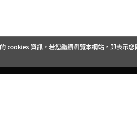
cookies 資訊，若您繼續瀏覽本網站，即表示
客戶服務
會員權益
關於
常見問題
會員隱私與權益
品牌
大宗採購方案
購物條款
網站