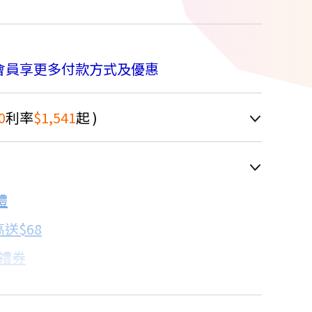
會員享更多付款方式及優惠
0
利率
$1,541
起 )
8.5折
車顯示為主
禮
配合銀行/業者
送$68
子禮券
18家銀行/業者
卡滿額最高回饋25%
17家銀行/業者