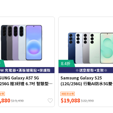
折
8.4折
0W 充電器+滿版玻璃貼+保護殼
※送空壓殼+支架※
UNG Galaxy A57 5G
Samsung Galaxy S25
/256G 贈3好禮 6.7吋 智慧型手
(12G/256G) 行動AI防水5G
公司貨)
定價
網路限定價
,880
$19,088
$19,490
$22,990