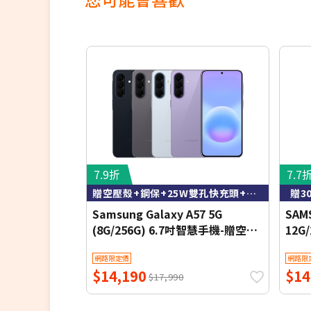
7.9折
7.7
贈空壓殼+鋼保+25W雙孔快充頭+掛繩+韓版包+支架+噴劑
贈3
Samsung Galaxy A57 5G
SAMS
(8G/256G) 6.7吋智慧手機-贈空壓
12G
殼+鋼化保貼+25W雙孔快充頭+掛
機(
網路限定價
網路限
繩+韓版包+指環支架+噴劑
$14,190
$14
$17,990