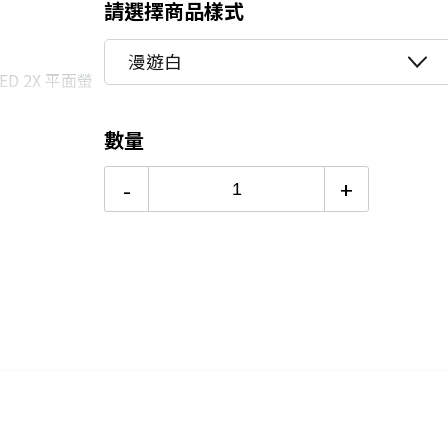
8/15前~指定購物滿額最高回饋25
請選擇商品樣式
★舊機回收★限量加碼10%回饋
12期 0利率
$3,082
漫遊白
OLED 2X 平面螢
更多信用卡分期0利率滿額享回饋
18期 0利率
$2,055
點我看▶S26系列專用配件
axy 旗艦平台
數量
24期 0利率
$1,541
+ 1,000 萬
-
+
6期
$6,596
12期
$3,298
24期
$1,695
援 45W 超快速充