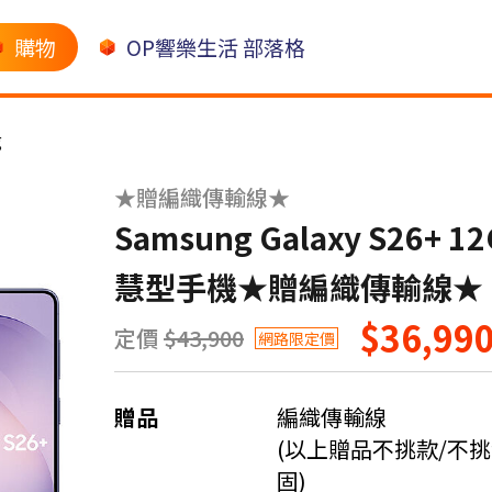
購物
OP響樂生活 部落格
g
★贈編織傳輸線★
Samsung Galaxy S26+ 1
慧型手機★贈編織傳輸線★
$36,99
定價
$43,900
網路限定價
贈品
編織傳輸線
(以上贈品不挑款/不
固)