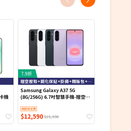
7.9折
8折
贈空壓殼+鋼化保貼+掛繩+韓版包+指環支架+噴劑
Samsung Galaxy A37 5G
Samsung Gal
雙卡機
(8G/256G) 6.7吋智慧手機-贈空壓
6.7吋智慧手
殼+鋼化保貼+掛繩+韓版包+指環
貼+掛繩+韓
網路限定價
網路限定價
支架+噴劑
$12,590
$4,790
$15,990
$5,9