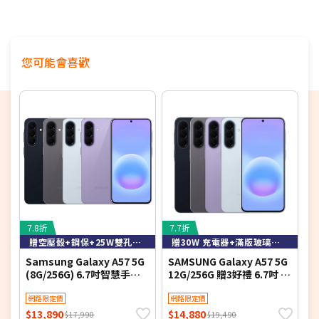
24期
$1,475
18家銀行/業者
1,000 萬畫素 3x 長焦鏡頭
◎ 支援 3x 光學變焦、最高 30x 數位變焦拍攝
◎ Wi-Fi 7、藍牙 6.0、NFC、UWB
您可能會喜歡
◎ IP68 防塵防水
◎ 超聲波螢幕指紋辨識、臉部辨識
◎ 配備 4,900mAh 電池
◎ 採用 USB Type-C 規格（USB 3.2 Gen 1），支援 45W
超快速充電 2.0、Qi 無線充電、無線電力分享
7.8折
7.7折
7
贈空壓殼+鋼保+25W雙孔快充頭+掛繩+韓版包+支架+噴劑
贈30W 充電器+滿版玻璃貼+保護殼
Samsung Galaxy A57 5G
SAMSUNG Galaxy A57 5G
S
(8G/256G) 6.7吋智慧手機-
12G/256G 贈3好禮 6.7吋 智
(
贈空壓殼+鋼化保貼+25W雙
慧型手機(公司貨)
孔快充頭+掛繩+韓版包+指
網路限定價
網路限定價
環支架+噴劑
$13,890
$14,880
$
$17,990
$19,490