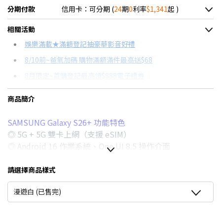
分期付款
信用卡：可分期 (
24
期
0
利率
$1,341
起 )
＊實際可分期數、適用利率，請以購物車顯示為主
相關活動
信用卡分期
娛樂滿載★滿額登記抽豪華影音好禮
8/10前~爸氣加碼 購物滿額滿件最高送$68
分期數
每期金額
配合銀行/業者
8月限定~首購登記最高領$888電子禮券
3期 0利率
$10,729
18家銀行/業者
台灣大哥大Open Possible聯名卡滿額最高回饋25%
商品簡介
6期 0利率
$5,364
17家銀行/業者
8/15前~指定購物滿額最高回饋25%
SAMSUNG Galaxy S26+ 功能特色
12期 0利率
$2,682
7家銀行/業者
★舊機回收★限量加碼10%回饋
◎ 5G + 5G 雙卡上網（支援 eSIM）
更多信用卡分期0利率滿額享回饋
18期 0利率
$1,788
3家銀行/業者
◎ Android 16 作業系統、One UI 8.5 操作介面
點我看▶S26系列專用配件
◎ 6.7 吋 3,120 x 1,440pixels 解析度 Dynamic AMOLED 2X
24期 0利率
$1,341
2家銀行/業者
平面螢幕（1~120Hz 智慧動態調節）
請選擇商品樣式
◎ Qualcomm Snapdragon 8 Elite Gen 5 for Galaxy 旗艦
6期
$5,740
18家銀行/業者
漫遊白 (已售完)
平台
12期
$2,870
18家銀行/業者
◎ 前置 1,200 萬畫素自拍鏡頭
◎ 後置 5,000 萬畫素主鏡頭 + 1,200 萬畫素超廣角鏡頭 +