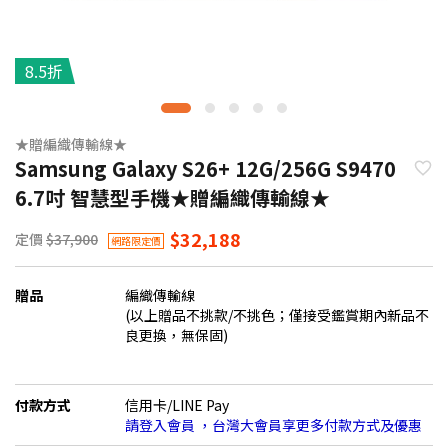
8.5折
★贈編織傳輸線★
Samsung Galaxy S26+ 12G/256G S9470
6.7吋 智慧型手機★贈編織傳輸線★
$32,188
定價
$37,900
網路限定價
贈品
編織傳輸線
(以上贈品不挑款/不挑色；僅接受鑑賞期內新品不
良更換，無保固)
付款方式
信用卡/LINE Pay
請登入會員 ，台灣大會員享更多付款方式及優惠