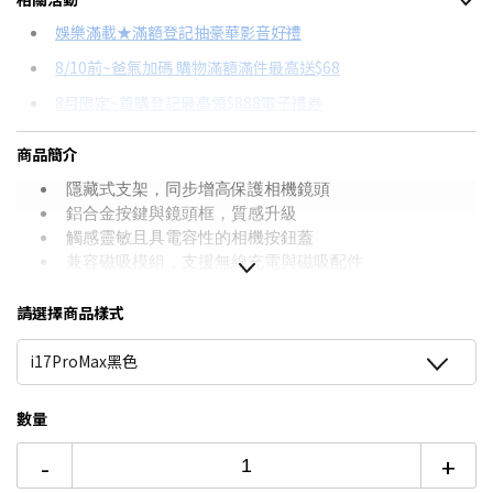
信用卡分期
娛樂滿載★滿額登記抽豪華影音好禮
8/10前~爸氣加碼 購物滿額滿件最高送$68
分期數
每期金額
配合銀行/業者
8月限定~首購登記最高領$888電子禮券
3期 0利率
$430
18家銀行/業者
台灣大哥大Open Possible聯名卡滿額最高回饋25%
商品簡介
6期
$230
18家銀行/業者
更多信用卡分期0利率滿額享回饋
隱藏式支架，同步增高保護相機鏡頭︎
12期
$115
18家銀行/業者
鋁合金按鍵與鏡頭框，質感升級︎
觸感靈敏且具電容性的相機按鈕蓋
24期
$59
18家銀行/業者
兼容磁吸模組，支援無線充電與磁吸配件
內建N52頂級磁鐵，穩固不掉落
請選擇商品樣式
i17ProMax黑色
數量
-
+