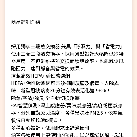
商品詳細介紹
★
採用獨家三段熱交換器 兼具「除濕力」與「省電力」
使用三菱三段熱交換器，採用薄型設計大幅降低冷凝
器厚度，不但能維持熱交換面積與效率，也能減少風
路阻力，達到靜音與省電的效果。
搭載高效HEPA+活性碳濾網
HEPA+活性碳濾網可有效抑制灰塵及病毒、去除異
味。新型冠状病毒30分鐘有效去活化達 98% !
除濕/空清/除臭 全自動切換運轉
<AI智慧偵測>濕度感應器/異味感應器/高度粉塵感應
器，分別自動感測濕度、各種異味及PM2.5，依空氣
状況自動切換3種模式。
多種貼心設計，使用起來更舒適便利
涵蓋各種使用上更便利的功能：135°廣域送風、5.5L