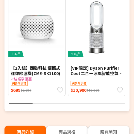
3.4折
5.8折
4
【2入組】西歐科技 便攜式
[VIP限定] Dyson Purifier
迷你除濕機(CME-SK1100)
Cool 二合一涼風智能空氣清
淨機 TP11 (白色)
結帳享優惠
網路限定價
網路限定價
$699
$10,900
$
$2,097
$18,900
商品介紹
商品規格
購買須知