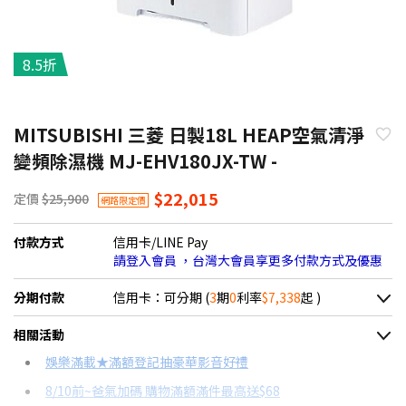
8.5折
MITSUBISHI 三菱 日製18L HEAP空氣清淨
變頻除濕機 MJ-EHV180JX-TW -
$22,015
定價
$25,900
網路限定價
付款方式
信用卡/LINE Pay
請登入會員 ，台灣大會員享更多付款方式及優惠
分期付款
信用卡：可分期 (
3
期
0
利率
$7,338
起 )
＊實際可分期數、適用利率，請以購物車顯示為主
相關活動
信用卡分期
娛樂滿載★滿額登記抽豪華影音好禮
8/10前~爸氣加碼 購物滿額滿件最高送$68
分期數
每期金額
配合銀行/業者