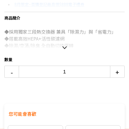
8月限定~首購登記最高領$888電子禮券
3期 0利率
$7,338
18家銀行/業者
台灣大哥大Open Possible聯名卡滿額最高回饋25%
商品簡介
6期
$3,926
18家銀行/業者
更多信用卡分期0利率滿額享回饋
◆採用獨家三段熱交換器 兼具「除濕力」與「省電力」
12期
$1,963
18家銀行/業者
除濕機挑選七大重點！→點我看達人教你買
◆搭載高效HEPA+活性碳濾網
24期
$1,009
18家銀行/業者
◆除濕/空清/除臭 全自動切換運轉
◆多種貼心設計，使用起來更舒適便利
數量
-
+
您可能會喜歡