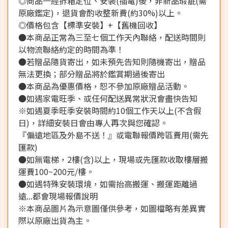
◎商品一經拆箱定位、安裝(插電)後，非新品瑕疵(需
原廠鑑定)，退貨會酌收整新費(約30%)以上。
◎價格包含【標準安裝】+【舊機回收】
●本商品正常為三至七個工作天內聯絡，配送時間則
以物流聯絡約定的時間為準！
●若贈品隨貨寄出，如未預先告知則隨機寄出，贈品
無法更換；部分贈品將於鑑賞期過後寄出
●本商品為優惠價格，恕不參加原廠贈品活動。
●如遇家電旺季、或任何配送異常狀況會盡快告知
※如遇夏季旺季安裝時間約10個工作天以上(不含假
日)，詳細安裝日會由專人再次與您確認。
『偏遠地區及外島不送！』或電聯報價跨區費用(需先
匯款)
●如無電梯，2樓(含)以上，現場或先匯款收取樓層搬
運費100~200元/樓。
●如遇特殊安裝環境，如需抬高搬運、搬運距離過
遠...都會現場報價說明
※本商品圖片為示意圖僅供參考，如圖檔略有差異實
際以原廠出貨為主。