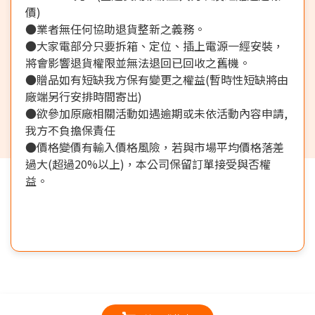
價)
●業者無任何協助退貨整新之義務。
●大家電部分只要拆箱、定位、插上電源一經安裝，
將會影響退貨權限並無法退回已回收之舊機。
●贈品如有短缺我方保有變更之權益(暫時性短缺將由
廠端另行安排時間寄出)
●欲參加原廠相關活動如遇逾期或未依活動內容申請,
我方不負擔保責任
●價格變價有輸入價格風險，若與市場平均價格落差
過大(超過20%以上)，本公司保留訂單接受與否權
益。