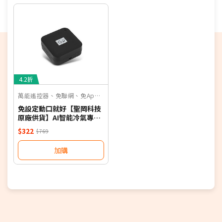
偏遠地區及外島不送！
若您同意以上約定事項再行下單，謝謝。
優惠價格，恕不參加原廠贈品活動。(回函贈除外)
保固依原廠公告為主，加贈安裝保固一年。
4.2折
萬能遙控器、免聯網、免App、聲控
免設定動口就好【聖岡科技
原廠供貨】AI智能冷氣專用
語音遙控器 保固一年 適用對
$322
$769
應廠牌 NB
加購