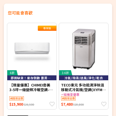
您可能會喜歡
尊榮裝
6折
3.6折
5
即將缺貨！庫存倒數 要買要快！
冷氣/除濕/送風/淨化/乾衣
【限量優惠】CHIMEI奇美
TECO東元 多功能清淨除濕
【
3-5坪一級變頻冷暖空調-星
移動式冷氣機/空調(XYFMP-
緻系列 RB-S29HG1-1/RC-
1701FC)
冷
結帳享優惠
S29HG1 【含基本安裝+舊
網路限定價
網路限定價
S
機回收】【加贈2000元好禮
S
$15,900
$7,480
$
$26,500
$20,800
+1年安裝保固】