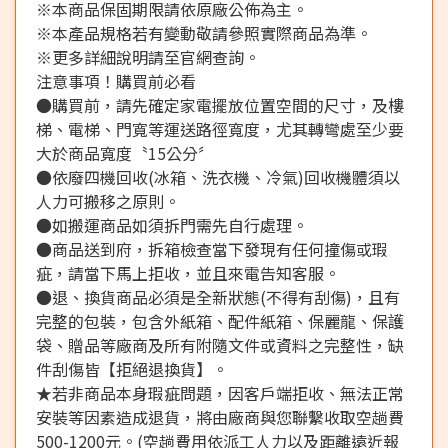
※本商品保固期限請依原廠公佈為主。
※本產品規格若有變動敬請參照實際商品為準。
※更多詳細說明請至官網查詢。
注意事項！購買前必看
●購買前，請先確定家電擺放位置空間的尺寸，及樓
梯、電梯、門寬等運送路徑寬度，尤其轉彎處至少要
大於商品寬度〝15公分〞
●依廢四機回收(冰箱、洗衣機、冷氣)回收機體須以
人力可搬移之原則。
●如搬運商品如須拆門需先自行處理。
●商品送到府，拆箱檢查當下發現有任何撞傷或瑕
疵，請當下馬上拒收，並且來電告知客服。
●退、換貨商品必須是全新狀態(不得有刮傷)，且有
完整的包裝，包含外紙箱、配件紙箱、保麗龍、保護
袋、贈品等廠商及所有附隨文件或資料之完整性，缺
件刮傷皆【拒絕退換貨】。
★若非商品本身瑕疵問題，因客戶端拒收、無法正常
安裝等因素造成退貨，將由廠商與您聯繫收取空趟費
500-1200元。(空趟費用依派工人力以及距離遠近報