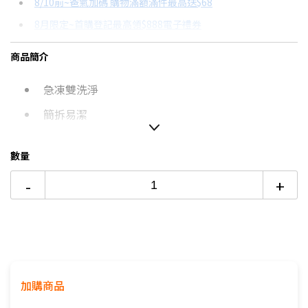
8/10前~爸氣加碼 購物滿額滿件最高送$68
分期數
每期金額
配合銀行/業者
8月限定~首購登記最高領$888電子禮券
3期 0利率
$20,220
18家銀行/業者
台灣大哥大Open Possible聯名卡滿額最高回饋25%
商品簡介
6期 0利率
$10,110
17家銀行/業者
更多信用卡分期0利率滿額享回饋
急凍雙洗淨
12期
$5,408
18家銀行/業者
熱銷冷氣機推薦→點我看達人教你買
冷氣挑選教學→點我看達人教你買
簡拆易潔
24期
$2,780
18家銀行/業者
數量
如無電梯，2樓(含)以上，現場收取樓層搬運費50-
100元/樓。
-
+
價格包含【標準安裝】+【舊機回收】
本商品正常為3至7個工作天會以電話或簡訊聯絡後續
配送時間
配送時間以物流聯絡約定的時間為準
※如商品標題掛有【預購】字樣，都將依照預購日
期，以訂單順序陸續出貨，如遇原廠供貨延遲，將會
加購商品
再另外發送簡訊通知。