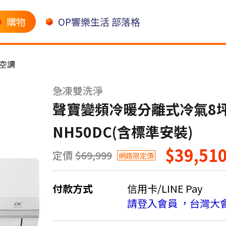
購物
OP響樂生活 部落格
空調
急凍雙洗淨
聲寶變頻冷暖分離式冷氣8坪AU
NH50DC(含標準安裝)
$39,51
定價
$69,999
網路限定價
付款方式
信用卡/LINE Pay
請登入會員 ，台灣大