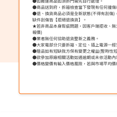
●如搬運商品如須拆門需先自行處理。
●商品送到府，拆箱檢查當下發現有任何撞傷
●退、換貨商品必須是全新狀態(不得有刮傷
缺件刮傷皆【拒絕退換貨】。
★若非商品本身瑕疵問題，因客戶端拒收、無法
報價)
●業者無任何協助退貨整新之義務。
●大家電部分只要拆箱、定位、插上電源一經
●贈品如有短缺我方保有變更之權益(暫時性短
●欲參加原廠相關活動如遇逾期或未依活動內
●價格變價有輸入價格風險，若與市場平均價格