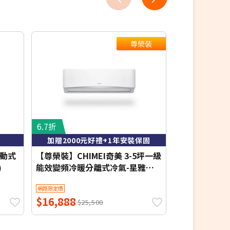
尊榮裝
6.7折
8.4折
加贈2000元好禮+1年安裝保固
含基本
移動式
【尊榮裝】CHIMEI奇美 3-5坪一級
MAXE 萬士益 
)
能效變頻冷暖分離式冷氣-星雅系
暖窗型冷氣 右吹
列 RB-S28HA1/RC-S28HA1【含基
7.2kW 約10-
網路限定價
網路限定價
本安裝+舊機回收】【加贈2000元
$16,888
$36,400
好禮+1年安裝保固】
$25,500
$4