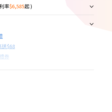
利率
$6,585
起 )
車顯示為主
禮
配合銀行/業者
送$68
子禮券
18家銀行/業者
卡滿額最高回饋25%
17家銀行/業者
買
18家銀行/業者
18家銀行/業者