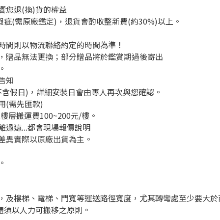
您退(換)貨的權益
疵(需原廠鑑定)，退貨會酌收整新費(約30%)以上。
時間則以物流聯絡約定的時間為準！
，贈品無法更換；部分贈品將於鑑賞期過後寄出
。
告知
不含假日)，詳細安裝日會由專人再次與您確認。
(需先匯款)
層搬運費100~200元/樓。
過遠...都會現場報價說明
差異實際以原廠出貨為主。
。
，及樓梯、電梯、門寬等運送路徑寬度，尤其轉彎處至少要大於
體須以人力可搬移之原則。