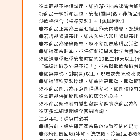
※本商品不提供試用，如拆箱或插電後皆會影響
◎商品一經拆箱定位、安裝(插電)後，非新品瑕
◎價格包含【標準安裝】+【舊機回收】
●本商品正常為三至七個工作天內聯絡，配送
●若贈品隨貨寄出，如未預先告知則隨機寄出
●本商品為優惠價格，恕不參加原廠贈品活動
●如遇家電旺季、或任何配送異常狀況會盡快
※如遇夏季旺季安裝時間約10個工作天以上(
『偏遠地區及外島不送！』或電聯報價跨區費用
●如無電梯，2樓(含)以上，現場或先匯款收取樓
●如遇特殊安裝環境，如需抬高搬運、搬運距離
※本商品圖片為示意圖僅供參考，如圖檔略有
※本商品保固期限請依原廠公佈為主。
※本產品規格若有變動敬請參照實際商品為準
※更多詳細說明請至官網查詢。
注意事項！購買前必看
●購買前，請先確定家電擺放位置空間的尺寸
●依廢四機回收(冰箱、洗衣機、冷氣)回收機