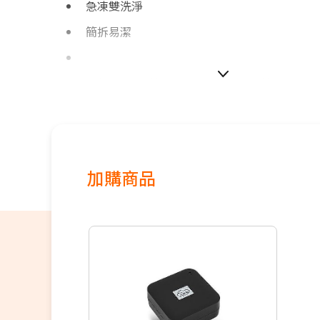
急凍雙洗淨
簡拆易潔
如無電梯，2樓(含)以上，現場收取樓層搬運費50
價格包含【標準安裝】+【舊機回收】
本商品正常為3至7個工作天會以電話或簡訊聯
間
配送時間以物流聯絡約定的時間為準
※如商品標題掛有【預購】字樣，都將依照預
加購商品
順序陸續出貨，如遇原廠供貨延遲，將會再另
知。
偏遠地區及外島不送！
若您同意以上約定事項再行下單，謝謝。
優惠價格，恕不參加原廠贈品活動。(回函贈除
保固依原廠公告為主，加贈安裝保固一年。