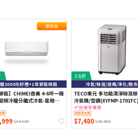
尊榮裝
折
3.6折
贈2000元好禮+1年安裝保固
冷氣/除濕/送風/淨化/乾衣
裝】CHIMEI奇美 4-6坪一級
TECO東元 多功能清淨除濕
變頻冷暖分離式冷氣-星緻系
冷氣機/空調(XYFMP-1701FC
-S37HG1-1/RC-
結帳享優惠
定價
網路限定價
7HG1【含基本安裝+舊機回
,999
$7,480
【加贈2000元好禮+1年安裝
$34,500
$20,800
】