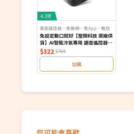
4.2折
萬能遙控器、免聯網、免App、聲控
免設定動口就好【聖岡科技 原廠供
貨】AI智能冷氣專用 語音遙控器
保固一年 適用對應廠牌 NB
$322
$769
加購
您可能會喜歡