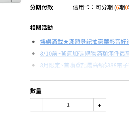
分期付款
信用卡：可分期 (
6
期
0
＊實際可分期數、適用利率，請以購物
相關活動
信用卡分期
娛樂滿載★滿額登記抽豪華影音好
分期數
每期金額
8/10前~爸氣加碼 購物滿額滿件最高
8月限定~首購登記最高領$888電
3期 0利率
$13,170
台灣大哥大Open Possible聯名
6期 0利率
$6,585
更多信用卡分期0利率滿額享回饋
數量
熱銷冷氣機推薦→點我看達人教你
12期
$3,522
-
+
冷氣挑選教學→點我看達人教你買
24期
$1,810