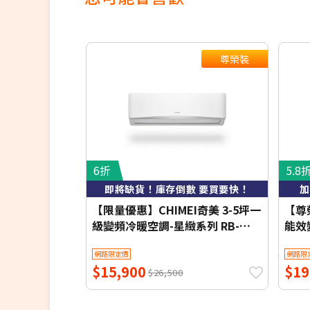
尊榮裝
6折
5.8
即將缺貨！庫存倒數 要買要快！
加
【限量優惠】CHIMEI奇美 3-5坪一
【尊榮
級變頻冷暖空調-星緻系列 RB-
能效
S29HG1-1/RC-S29HG1 【含基本
列 RB
網路限定價
網路限
安裝+舊機回收】【加贈2000元好
S3
$15,900
$19
禮+1年安裝保固】
收】
$26,500
保固