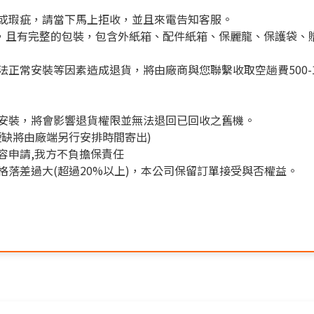
或瑕疵，請當下馬上拒收，並且來電告知客服。
)，且有完整的包裝，包含外紙箱、配件紙箱、保麗龍、保護袋、
正常安裝等因素造成退貨，將由廠商與您聯繫收取空趟費500-1
安裝，將會影響退貨權限並無法退回已回收之舊機。
缺將由廠端另行安排時間寄出)
容申請,我方不負擔保責任
落差過大(超過20%以上)，本公司保留訂單接受與否權益。