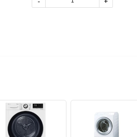
-
+
24期
$774
樓層搬運費
絡後續配送時
購日期，以訂單
外發送簡訊通