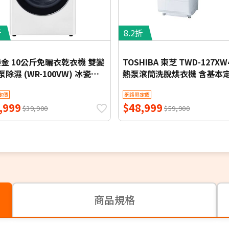
折
8.2折
 樂金 10公斤免曬衣乾衣機 雙變
TOSHIBA 東芝 TWD-127XW
除濕 (WR-100VW) 冰瓷白
熱泵滾筒洗脫烘衣機 含基本
本定位安裝【限時優惠】
裝
定價
網路限定價
,999
$48,999
$39,900
$59,900
商品規格