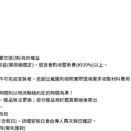
您退(換)貨的權益
疵(需原廠鑑定)，退貨會酌收整新費(約30%)以上。
件可完成安裝者，若超出範圍則按照實際環境需求收取材料費用
時間則以物流聯絡約定的時間為準！
，贈品無法更換；部分贈品將於鑑賞期過後寄出
。
告知
不含假日)，詳細安裝日會由專人再次與您確認。
(需先匯款)