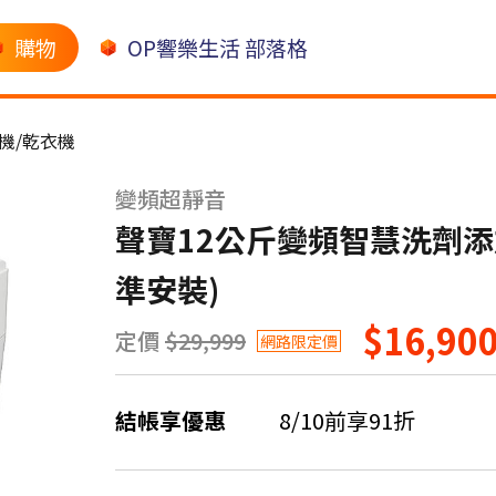
購物
OP響樂生活 部落格
機/乾衣機
變頻超靜音
聲寶12公斤變頻智慧洗劑添加
準安裝)
$16,90
定價
$29,999
網路限定價
結帳享優惠
8/10前享91折