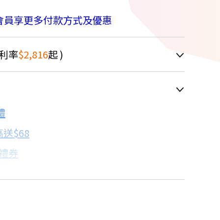
會員享更多付款方式及優惠
利率
$2,816
起 )
車顯示為主
禮
配合銀行/業者
送$68
子禮券
18家銀行/業者
卡滿額最高回饋25%
17家銀行/業者
比→點我看達人教你買
18家銀行/業者