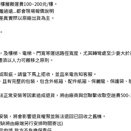
層搬運費100~200元/樓。
過遠...都會現場報價說明
差異實際以原廠出貨為主。
。
，及樓梯、電梯、門寬等運送路徑寬度，尤其轉彎處至少要大於
體須以人力可搬移之原則。
或瑕疵，請當下馬上拒收，並且來電告知客服。
)，且有完整的包裝，包含外紙箱、配件紙箱、保麗龍、保護袋、
正常安裝等因素造成退貨，將由廠商與您聯繫收取空趟費500-1
安裝，將會影響退貨權限並無法退回已回收之舊機。
缺將由廠端另行安排時間寄出)
容申請,我方不負擔保責任