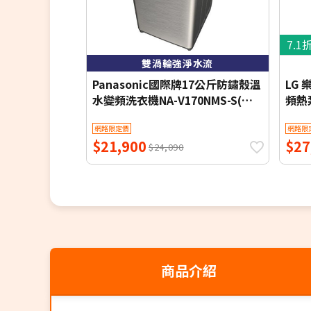
7.1
雙渦輪強淨水流
Panasonic國際牌17公斤防鏽殼溫
LG
水變頻洗衣機NA-V170NMS-S(含
頻熱泵
標準安裝)
含基
網路限定價
網路限
$21,900
$27
$24,090
商品介紹