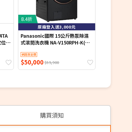
8.4折
8.1折
原廠登入送3,000元
4TA
Panasonic國際 15公斤熱泵除濕
LG 樂金 15
定位安
式滾筒洗衣機 NA-V150RPH-K(夜
筒洗衣機 雲霧白
幕黑) 含基本安裝 贈品-節能回饋金
本定位安裝
網路限定價
網路限定價
(自行官網登入)$3000【限時優
$50,000
$26,518
惠】
$59,900
$3
購買須知