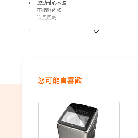
漩勁軸心水流
不鏽鋼內槽
冷風風乾
如無電梯，2樓(含)以上，現場或先匯款收取
100~200元/樓。
價格包含【標準安裝】+【舊機回收】
本商品正常為3至7個工作天會以電話或簡訊聯
間
配送時間以物流聯絡約定的時間為準
您可能會喜歡
偏遠地區及外島不送！
※如商品標題掛有【預購】字樣，都將依照預
順序陸續出貨，如遇原廠供貨延遲，將會再另
知。
若您同意以上約定事項再行下單，謝謝。