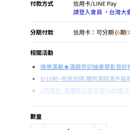
付款方式
信用卡/LINE Pay
請登入會員 ，台灣大
分期付款
信用卡：可分期 (
6
期
0
＊實際可分期數、適用利率，請以購物
相關活動
信用卡分期
娛樂滿載★滿額登記抽豪華影音好
分期數
每期金額
8/10前~爸氣加碼 購物滿額滿件最高
8月限定~首購登記最高領$888電
3期 0利率
$5,633
台灣大哥大Open Possible聯名
6期 0利率
$2,816
更多信用卡分期0利率滿額享回饋
數量
2萬內首選！13-15KG洗衣機評
12期
$1,506