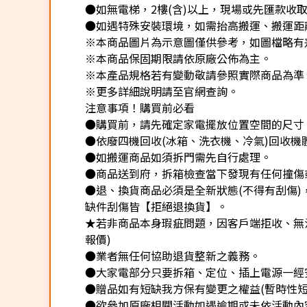
●如無電梯，2樓(含)以上，現場或先匯款收取樓
●如遇特殊安裝環境，如需抬高搬運、搬運距離
※本商品圖片為示意圖僅供參考，如圖檔略有
※本商品保固期限請依原廠公佈為主。
※本產品規格若有變動敬請參照實際商品為準
※更多詳細說明請至官網查詢。
注意事項！購買前必看
●購買前，請先確定家電擺放位置空間的尺寸
●依廢四機回收(冰箱、洗衣機、冷氣)回收機
●如搬運商品如須拆門需先自行處理。
●商品送到府，拆箱檢查當下發現有任何撞傷
●退、換貨商品必須是全新狀態(不得有刮傷
缺件刮傷皆【拒絕退換貨】。
★若非商品本身瑕疵問題，因客戶端拒收、無法
報價)
●業者無任何協助退貨整新之義務。
●大家電部分只要拆箱、定位、插上電源一經
●贈品如有短缺我方保有變更之權益(暫時性短
●欲參加原廠相關活動如遇逾期或未依活動內