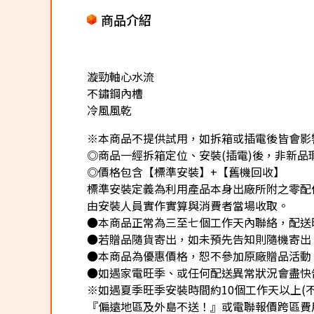
商品介紹
漩勁軸心水流
不鏽鋼內槽
冷風風乾
※本商品不提供試用，如拆箱或插電後皆會影響
◎商品一經拆箱定位、安裝(插電)後，非新品瑕
◎價格包含【標準安裝】+【舊機回收】
標準安裝定義為利用產品本身出廠所附之零配
由安裝人員實作實算與消費者當場收取。
●本商品正常為三至七個工作天內聯絡，配送
●若贈品隨貨寄出，如未預先告知則隨機寄出
●本商品為優惠價格，恕不參加原廠贈品活動
●如遇家電旺季、或任何配送異常狀況會盡快
※如遇夏季旺季安裝時間約10個工作天以上(
『偏遠地區及外島不送！』或電聯報價跨區費用