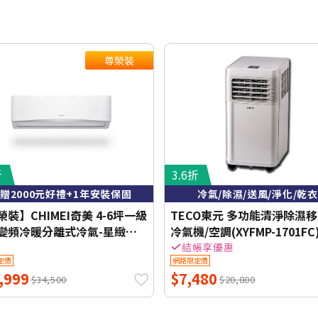
尊榮裝
折
3.6折
贈2000元好禮+1年安裝保固
冷氣/除濕/送風/淨化/乾衣
裝】CHIMEI奇美 4-6坪一級
TECO東元 多功能清淨除濕
變頻冷暖分離式冷氣-星緻系
冷氣機/空調(XYFMP-1701FC
-S37HG1-1/RC-
結帳享優惠
定價
網路限定價
7HG1【含基本安裝+舊機回
,999
$7,480
【加贈2000元好禮+1年安裝
$34,500
$20,800
】