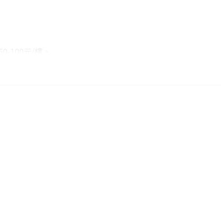
-100元/樓。
絡後續配送時
購日期，以訂單
外發送簡訊通
外)