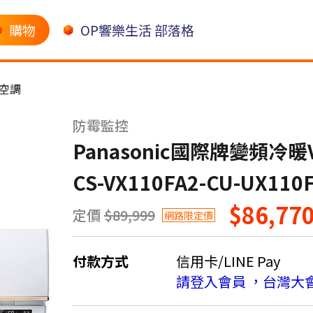
購物
OP響樂生活 部落格
空調
防霉監控
Panasonic國際牌變頻冷
CS-VX110FA2-CU-UX1
$86,77
定價
$89,999
網路限定價
付款方式
信用卡/LINE Pay
請登入會員 ，台灣大