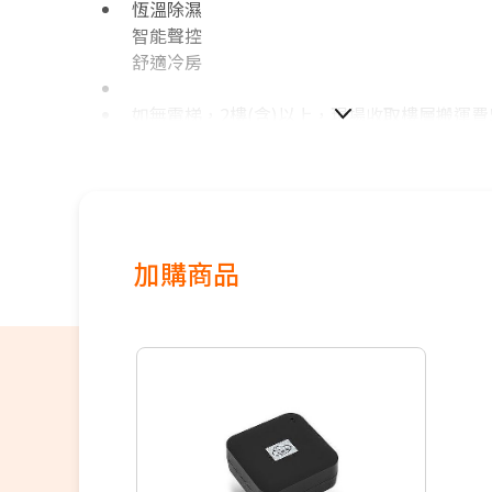
恆溫除濕
智能聲控
舒適冷房
如無電梯，2樓(含)以上，現場收取樓層搬運費50
價格包含【標準安裝】+【舊機回收】
本商品正常為3至7個工作天會以電話或簡訊聯
間
配送時間以物流聯絡約定的時間為準
※如商品標題掛有【預購】字樣，都將依照預
加購商品
順序陸續出貨，如遇原廠供貨延遲，將會再另
知。
偏遠地區及外島不送！
若您同意以上約定事項再行下單，謝謝。
優惠價格，恕不參加原廠贈品活動。(回函贈除
保固依原廠公告為主，加贈安裝保固一年。