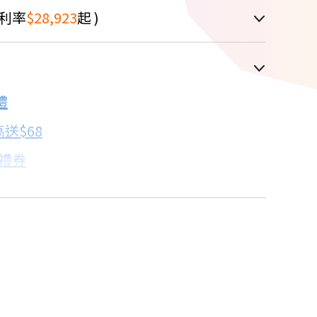
利率
$28,923
起 )
車顯示為主
禮
配合銀行/業者
送$68
子禮券
18家銀行/業者
卡滿額最高回饋25%
18家銀行/業者
買
18家銀行/業者
18家銀行/業者