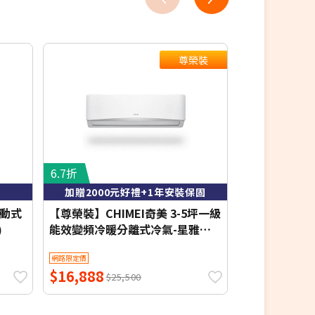
尊榮裝
6.7折
8.4折
加贈2000元好禮+1年安裝保固
含基本
移動式
【尊榮裝】CHIMEI奇美 3-5坪一級
MAXE 萬士益 
)
能效變頻冷暖分離式冷氣-星雅系
暖窗型冷氣 右吹
列 RB-S28HA1/RC-S28HA1【含基
7.2kW 約10-
網路限定價
網路限定價
本安裝+舊機回收】【加贈2000元
$16,888
$36,400
好禮+1年安裝保固】
$25,500
$4