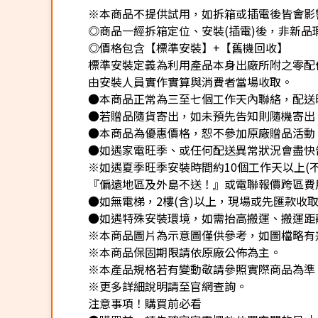
※本商品不提供試用，如拆箱或插電後皆會影響
◎商品一經拆箱定位、安裝(插電)後，非新品瑕
◎價格包含【標準安裝】+【舊機回收】
標準安裝定義為利用產品本身出廠所附之零配
由安裝人員實作實算與消費者當場收取。
●本商品正常為三至七個工作天內聯絡，配送
●若贈品隨貨寄出，如未預先告知則隨機寄出
●本商品為優惠價格，恕不參加原廠贈品活動
●如遇家電旺季、或任何配送異常狀況會盡快
※如遇夏季旺季安裝時間約10個工作天以上(
『偏遠地區及外島不送！』或電聯報價跨區費用
●如無電梯，2樓(含)以上，現場或先匯款收取樓
●如遇特殊安裝環境，如需抬高搬運、搬運距離
※本商品圖片為示意圖僅供參考，如圖檔略有
※本商品保固期限請依原廠公佈為主。
※本產品規格若有變動敬請參照實際商品為準
※更多詳細說明請至官網查詢。
注意事項！購買前必看