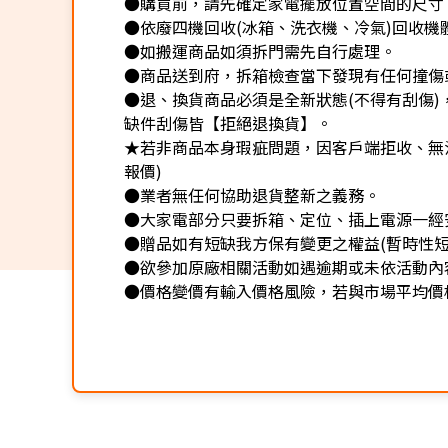
●購買前，請先確定家電擺放位置空間的尺寸
●依廢四機回收(冰箱、洗衣機、冷氣)回收機
●如搬運商品如須拆門需先自行處理。
●商品送到府，拆箱檢查當下發現有任何撞傷
●退、換貨商品必須是全新狀態(不得有刮傷
缺件刮傷皆【拒絕退換貨】。
★若非商品本身瑕疵問題，因客戶端拒收、無法
報價)
●業者無任何協助退貨整新之義務。
●大家電部分只要拆箱、定位、插上電源一經
●贈品如有短缺我方保有變更之權益(暫時性短
●欲參加原廠相關活動如遇逾期或未依活動內
●價格變價有輸入價格風險，若與市場平均價格