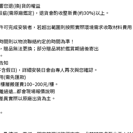
您退(換)貨的權益
疵(需原廠鑑定)，退貨會酌收整新費(約30%)以上。
件可完成安裝者，若超出範圍則按照實際環境需求收取材料費用
時間則以物流聯絡約定的時間為準！
，贈品無法更換；部分贈品將於鑑賞期過後寄出
。
告知
不含假日)，詳細安裝日會由專人再次與您確認。
(需先匯款)
層搬運費100~200元/樓。
過遠...都會現場報價說明
差異實際以原廠出貨為主。
。