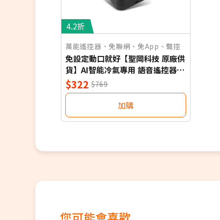
4.2折
萬能遙控器、免聯網、免App、聲控
免設定動口就好【聖岡科技 原廠供
貨】AI智能冷氣專用 語音遙控器
保固一年 適用對應廠牌 NB
$322
$769
加購
您可能會喜歡