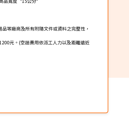
商品寬度〝15公分〞
贈品等廠商及所有附隨文件或資料之完整性，
200元。(空趟費用依派工人力以及距離遠近