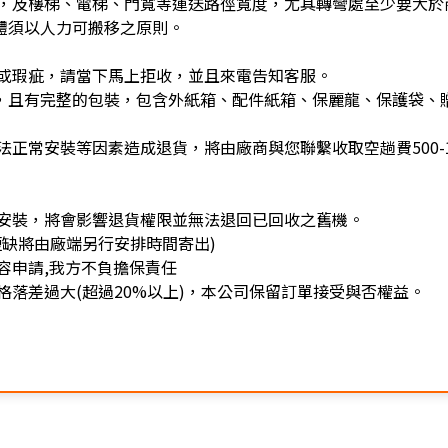
，及樓梯、電梯、門寬等運送路徑寬度，尤其轉彎處至少要大於
體須以人力可搬移之原則。
或瑕疵，請當下馬上拒收，並且來電告知客服。
)，且有完整的包裝，包含外紙箱、配件紙箱、保麗龍、保護袋、
正常安裝等因素造成退貨，將由廠商與您聯繫收取空趟費500-1
安裝，將會影響退貨權限並無法退回已回收之舊機。
缺將由廠端另行安排時間寄出)
容申請,我方不負擔保責任
落差過大(超過20%以上)，本公司保留訂單接受與否權益。