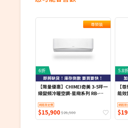
尊榮裝
6折
5.8
即將缺貨！庫存倒數 要買要快！
加
【限量優惠】CHIMEI奇美 3-5坪一
【尊榮
級變頻冷暖空調-星緻系列 RB-
能效
S29HG1-1/RC-S29HG1 【含基本
列 RB
網路限定價
網路限
安裝+舊機回收】【加贈2000元好
S3
$15,900
$19
禮+1年安裝保固】
收】
$26,500
保固