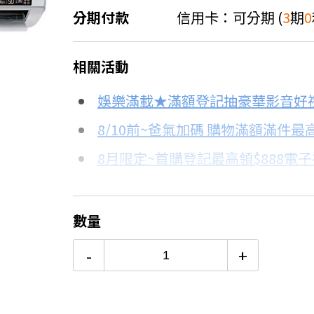
分期付款
信用卡：可分期 (
3
期
0
＊實際可分期數、適用利率，請以購物
相關活動
信用卡分期
娛樂滿載★滿額登記抽豪華影音好
分期數
每期金額
8/10前~爸氣加碼 購物滿額滿件最高
8月限定~首購登記最高領$888電
3期 0利率
$28,923
台灣大哥大Open Possible聯名
6期
$15,473
更多信用卡分期0利率滿額享回饋
數量
熱銷冷氣機推薦→點我看達人教你
12期
$7,736
-
+
冷氣挑選教學→點我看達人教你買
24期
$3,976