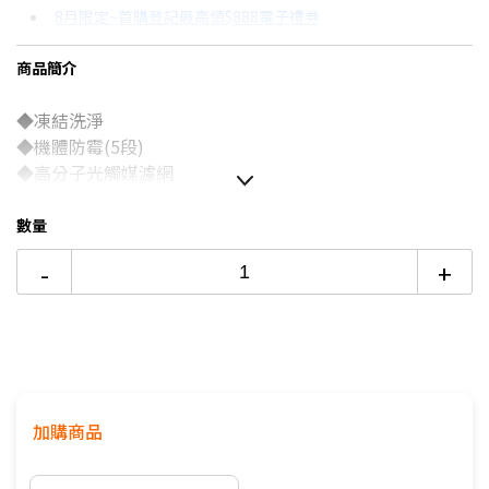
8月限定~首購登記最高領$888電子禮券
3期 0利率
$11,830
18家銀行/業者
台灣大哥大Open Possible聯名卡滿額最高回饋25%
商品簡介
6期
$6,329
18家銀行/業者
更多信用卡分期0利率滿額享回饋
◆凍結洗淨
12期
$3,164
18家銀行/業者
熱銷冷氣機推薦→點我看達人教你買
◆機體防霉(5段)
冷氣挑選教學→點我看達人教你買
24期
$1,626
18家銀行/業者
◆高分子光觸媒濾網
◆銀離子&負離子清淨濾網
◆新舒眠
數量
◆室內溫度顯示
-
+
◆雲端智慧模組(WIFI)
加購商品