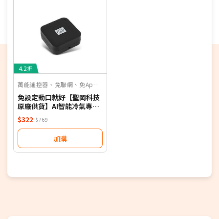
4.2折
萬能遙控器、免聯網、免App、聲控
免設定動口就好【聖岡科技
原廠供貨】AI智能冷氣專用
語音遙控器 保固一年 適用對
$322
$769
應廠牌 NB
加購