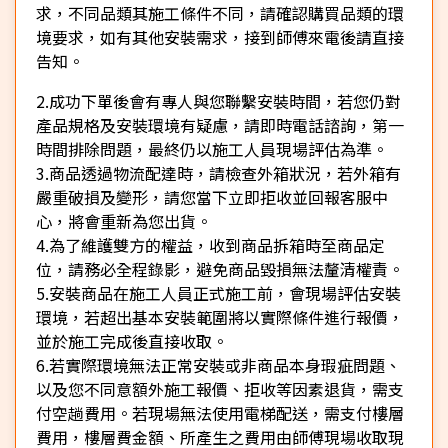
求，不同品類其施工條件不同，請確認購買品類的環
境要求，如有其他安裝需求，接到師傅來電後請直接
告知。
2.成功下單後會有專人與您聯繫安裝時間，若您仍對
產品規格及安裝環境有疑慮，請即時電話諮詢，第一
時間排除問題，最終仍以施工人員現場評估為準。
3.商品透過物流配達時，請檢查外箱狀況，若外箱有
嚴重破損及變形，請您當下立即拒收並回報客服中
心，將會重新為您出貨。
4.為了維護雙方的權益，收到商品拆箱時至商品定
位，請務必全程錄影，避免商品毀損無法釐清權責。
5.安裝商品在施工人員正式施工前，會現場評估安裝
環境，若超出基本安裝範圍將以實際條件進行報價，
並於施工完成後直接收取。
6.若實際環境無法正常安裝或非商品本身瑕疵問題、
以及您不同意額外施工報價、拒收等因素退貨，需支
付空趟費用。若現場無法使用電梯配送，需支付樓層
費用，樓層費金額、所產生之費用由師傅現場收取現