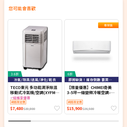
您可能會喜歡
尊榮裝
3.6折
6折
5
冷氣/除濕/送風/淨化/乾衣
即將缺貨！庫存倒數 要買要快！
TECO東元 多功能清淨除濕
【限量優惠】CHIMEI奇美
【
移動式冷氣機/空調(XYFMP-
3-5坪一級變頻冷暖空調-星
1701FC)
緻系列 RB-S29HG1-1/RC-
冷
結帳享優惠
網路限定價
S29HG1 【含基本安裝+舊
網路限定價
S
機回收】【加贈2000元好禮
S
$7,480
$15,900
$
$20,800
$26,500
+1年安裝保固】