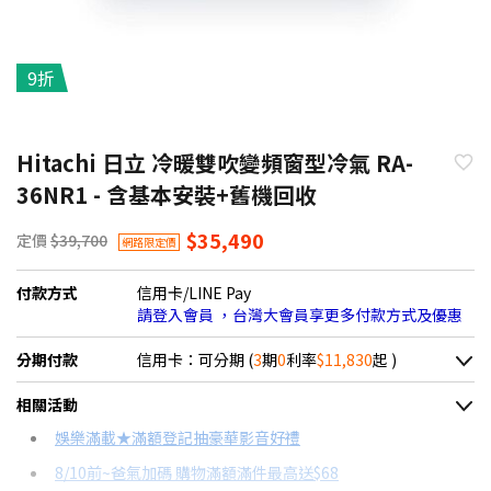
9折
Hitachi 日立 冷暖雙吹變頻窗型冷氣 RA-
36NR1 - 含基本安裝+舊機回收
$35,490
定價
$39,700
網路限定價
付款方式
信用卡/LINE Pay
請登入會員 ，台灣大會員享更多付款方式及優惠
分期付款
信用卡：可分期 (
3
期
0
利率
$11,830
起 )
＊實際可分期數、適用利率，請以購物車顯示為主
相關活動
信用卡分期
娛樂滿載★滿額登記抽豪華影音好禮
8/10前~爸氣加碼 購物滿額滿件最高送$68
分期數
每期金額
配合銀行/業者