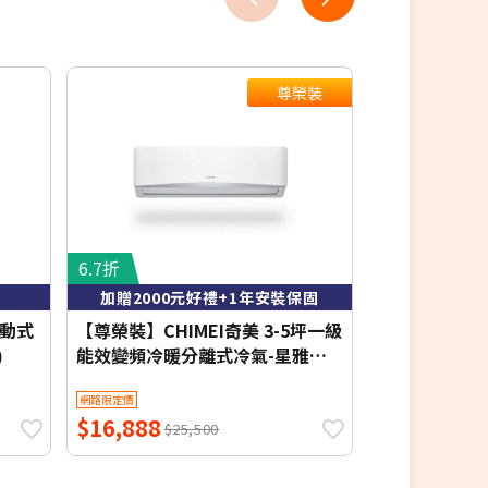
尊榮裝
6.7折
8.4折
加贈2000元好禮+1年安裝保固
含基本
移動式
【尊榮裝】CHIMEI奇美 3-5坪一級
MAXE 萬士益 
)
能效變頻冷暖分離式冷氣-星雅系
暖窗型冷氣 右吹
列 RB-S28HA1/RC-S28HA1【含基
7.2kW 約10-
網路限定價
網路限定價
本安裝+舊機回收】【加贈2000元
$16,888
$36,400
好禮+1年安裝保固】
$25,500
$4