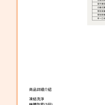
商品詳細介紹
★
凍結洗淨
機體防霉(5段)