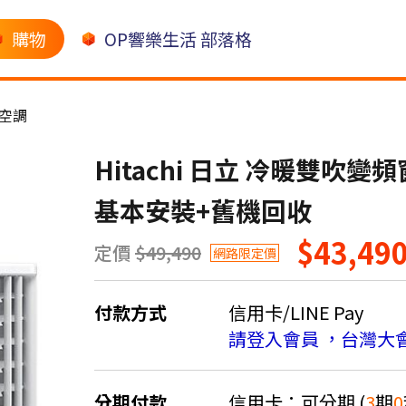
購物
OP響樂生活 部落格
空調
Hitachi 日立 冷暖雙吹變頻窗
基本安裝+舊機回收
$43,49
定價
$49,490
網路限定價
付款方式
信用卡/LINE Pay
請登入會員 ，台灣大
分期付款
信用卡：可分期 (
3
期
0