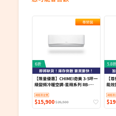
尊榮裝
6折
5.8
即將缺貨！庫存倒數 要買要快！
加
【限量優惠】CHIMEI奇美 3-5坪一
【尊榮
級變頻冷暖空調-星緻系列 RB-
能效
S29HG1-1/RC-S29HG1 【含基本
列 RB
網路限定價
網路限
安裝+舊機回收】【加贈2000元好
S3
$15,900
$19
禮+1年安裝保固】
收】
$26,500
保固