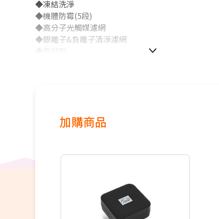
◆凍結洗淨
◆機體防霉(5段)
◆高分子光觸媒濾網
◆銀離子&負離子清淨濾網
◆新舒眠
◆室內溫度顯示
◆雲端智慧模組(WIFI)
加購商品