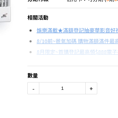
＊實際可分期數、適用利率，請以購物
相關活動
信用卡分期
娛樂滿載★滿額登記抽豪華影音好
分期數
每期金額
8/10前~爸氣加碼 購物滿額滿件最高
8月限定~首購登記最高領$888電
3期 0利率
$14,496
台灣大哥大Open Possible聯名
6期
$7,755
更多信用卡分期0利率滿額享回饋
數量
熱銷冷氣機推薦→點我看達人教你
12期
$3,877
-
+
冷氣挑選教學→點我看達人教你買
24期
$1,993