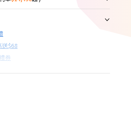
車顯示為主
禮
配合銀行/業者
送$68
子禮券
18家銀行/業者
卡滿額最高回饋25%
18家銀行/業者
買
18家銀行/業者
18家銀行/業者