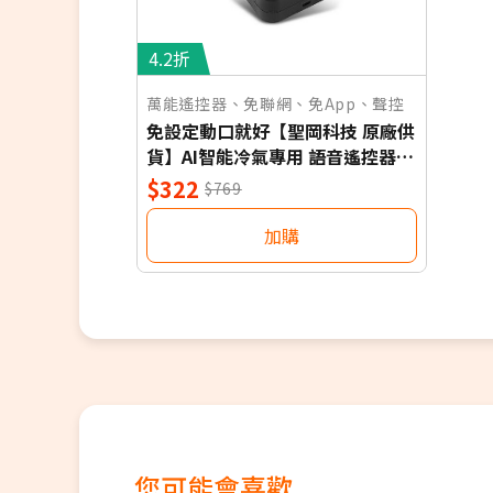
4.2折
萬能遙控器、免聯網、免App、聲控
免設定動口就好【聖岡科技 原廠供
貨】AI智能冷氣專用 語音遙控器
保固一年 適用對應廠牌 NB
$322
$769
加購
您可能會喜歡