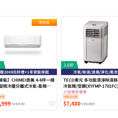
尊榮裝
折
3.6折
贈2000元好禮+1年安裝保固
冷氣/除濕/送風/淨化/乾衣
裝】CHIMEI奇美 4-6坪一級
TECO東元 多功能清淨除濕
變頻冷暖分離式冷氣-星緻系
冷氣機/空調(XYFMP-1701FC
-S37HG1-1/RC-
結帳享優惠
定價
網路限定價
7HG1【含基本安裝+舊機回
,999
$7,480
【加贈2000元好禮+1年安裝
$34,500
$20,800
】