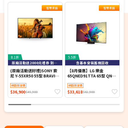
再另外發送簡訊通知。
若您同意以上約定事項再行下單，謝謝。
智慧家庭
智慧家庭
8.1折
5.5折
8
原廠活動送2000元禮券 到8/9止
含基本安裝舊機回收
(原廠活動送好禮)SONY 索
【8月優惠】LG 樂金
S
尼 Y-55XR50 55型 BRAVIA
65QNED91TTA 65型 QNED
L
5 Mini LED XR智慧聯網顯示
evo AI 4K 智慧顯示器
Y
器
網路限定價
網路限定價
$36,900
$33,618
$
$45,900
$61,900