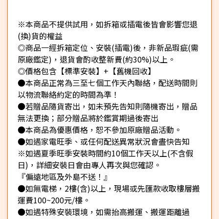
※本商品不提供試用，如拆箱或插電後皆會影響您退
(換)貨的權益
◎商品一經拆箱定位、安裝(插電)後，非新品瑕疵(需
原廠鑑定)，退貨會酌收整新費(約30%)以上。
◎價格包含【標準安裝】+【舊機回收】
●本商品正常為三至七個工作天內聯絡，配送時間則
以物流聯絡約定的時間為準！
●若贈品隨貨寄出，如未預先告知則隨機寄出，贈品
無法更換；部分贈品將於鑑賞期過後寄出
●本商品為優惠價格，恕不參加原廠贈品活動。
●如遇家電旺季、或任何配送異常狀況會盡快告知
※如遇夏季旺季安裝時間約10個工作天以上(不含假
日)，詳細安裝日會由專人再次與您確認。
『偏遠地區及外島不送！』
●如無電梯，2樓(含)以上，現場或先匯款收取樓層搬
運費100~200元/樓。
●如遇特殊安裝環境，如需抬高搬運、搬運距離過