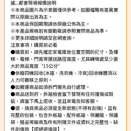
遠...都會現場報價說明
※本商品圖片為示意圖僅供參考，如圖檔略有差異實
際以原廠出貨為主。
※本商品保固期限請依原廠公佈為主。
※本產品規格若有變動敬請參照實際商品為準。
※更多詳細說明請至官網查詢。
注意事項！購買前必看
●購買前，請先確定家電擺放位置空間的尺寸，及樓
梯、電梯、門寬等運送路徑寬度，尤其轉彎處至少要
大於商品寬度〝15公分〞
●依廢四機回收(冰箱、洗衣機、冷氣)回收機體須以
人力可搬移之原則。
●如搬運商品如須拆門需先自行處理。
●商品送到府，拆箱檢查當下發現有任何撞傷或瑕
疵，請當下馬上拒收，並且來電告知客服。
●退、換貨商品必須是全新狀態(不得有刮傷)，且有
完整的包裝，包含外紙箱、配件紙箱、保麗龍、保護
袋、贈品等廠商及所有附隨文件或資料之完整性，缺
件刮傷皆【拒絕退換貨】。