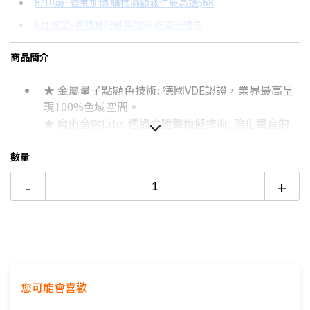
8/10前~爸氣加碼 購物滿額滿件最高送$68
分期數
每期金額
配合銀行/業者
8月限定~首購登記最高領$888電子禮券
3期 0利率
$7,930
18家銀行/業者
台灣大哥大Open Possible聯名卡滿額最高回饋25%
商品簡介
6期 0利率
$3,965
17家銀行/業者
更多信用卡分期0利率滿額享回饋
★ 金屬量子點顯色技術: 德國VDE認證，業界最高呈
12期
$2,121
18家銀行/業者
65吋4K OLED電視推薦→點我看達人教你買
現100%色域空間。
24期
$1,090
18家銀行/業者
★ 魔術音效Lite: 透過立體聲模擬技術, 強化聲音的
包覆性與更豐富的環繞臨場感
數量
如無電梯，2樓(含)以上，現場或先匯款收取樓層搬
運費100~200元/樓。
-
+
價格包含【標準安裝】+【舊機回收】
本商品正常為3至7個工作天會以電話或簡訊聯絡後續
配送時間
配送時間以物流聯絡約定的時間為準
偏遠地區及外島不送！
※如商品標題掛有【預購】字樣，都將依照預購日
您可能會喜歡
期，以訂單順序陸續出貨，如遇原廠供貨延遲，將會