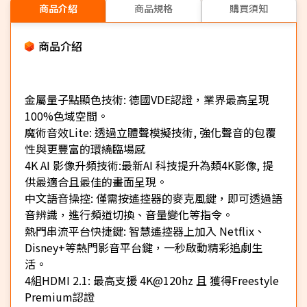
商品介紹
商品規格
購買須知
商品介紹
金屬量子點顯色技術: 德國VDE認證，業界最高呈現
100%色域空間。
魔術音效Lite: 透過立體聲模擬技術, 強化聲音的包覆
性與更豐富的環繞臨場感
4K AI 影像升頻技術:最新AI 科技提升為類4K影像, 提
供最適合且最佳的畫面呈現。
中文語音操控: 僅需按遙控器的麥克風鍵，即可透過語
音辨識，進行頻道切換、音量變化等指令。
熱門串流平台快捷鍵: 智慧遙控器上加入 Netflix、
Disney+等熱門影音平台鍵，一秒啟動精彩追劇生
活。
4組HDMI 2.1: 最高支援 4K@120hz 且 獲得Freestyle
Premium認證