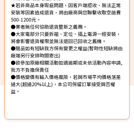
★若非商品本身瑕疵問題，因客戶端拒收、無法正常
安裝等因素造成退貨，將由廠商與您聯繫收取空趟費
500-1200元。
●業者無任何協助退貨整新之義務。
●大家電部分只要拆箱、定位、插上電源一經安裝，
將會影響退貨權限並無法退回已回收之舊機。
●贈品如有短缺我方保有變更之權益(暫時性短缺將由
廠端另行安排時間寄出)
●欲參加原廠相關活動如遇逾期或未依活動內容申請,
我方不負擔保責任
●價格變價有輸入價格風險，若與市場平均價格落差
過大(超過20%以上)，本公司保留訂單接受與否權
益。