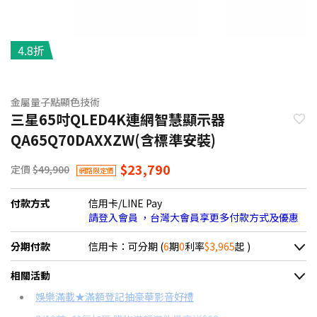
4.8折
金屬量子點顯色技術
三星65吋QLED4K連網智慧顯示器
QA65Q70DAXXZW(含標準安裝)
$23,790
定價
$49,900
網路限定價
付款方式
信用卡/LINE Pay
請登入會員 ，台灣大會員享更多付款方式及優惠
分期付款
信用卡：可分期 (
6
期
0
利率
$3,965
起 )
＊實際可分期數、適用利率，請以購物車顯示為主
相關活動
信用卡分期
娛樂滿載★滿額登記抽豪華影音好禮