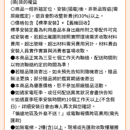
(換)貨的權益
◎商品一經拆箱定位、安裝(插電)後，非新品瑕疵(需
原廠鑑定)，退貨會酌收整新費(約30%)以上。
◎價格包含【標準安裝】+【舊機回收】
標準安裝定義為利用產品本身出廠所附之零配件可完
成安裝者，若超出範圍則按照實際環境需求收取材料
費用，超出管線、超出材料需另費用另計，材料費由
安裝人員實作實算與消費者當場收取。
●本商品正常為三至七個工作天內聯絡，配送時間則
以物流聯絡約定的時間為準！
●若贈品隨貨寄出，如未預先告知則隨機寄出，贈品
無法更換；部分贈品將於鑑賞期過後寄出
●本商品為優惠價格，恕不參加原廠贈品活動。
●如遇家電旺季、或任何配送異常狀況會盡快告知
※如遇夏季旺季安裝時間約10個工作天以上(不含假
日)，詳細安裝日會由專人再次與您確認。
『偏遠地區及外島不送！』或電聯報價跨區費用(需先
匯款)
●如無電梯，2樓(含)以上，現場或先匯款收取樓層搬