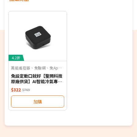
偏遠地區及外島不送！
若您同意以上約定事項再行下單，謝謝。
優惠價格，恕不參加原廠贈品活動。(回函贈除外)
保固依原廠公告為主，加贈安裝保固一年。
4.2折
萬能遙控器、免聯網、免App、聲控
免設定動口就好【聖岡科技
原廠供貨】AI智能冷氣專用
語音遙控器 保固一年 適用對
$322
$769
應廠牌 NB
加購