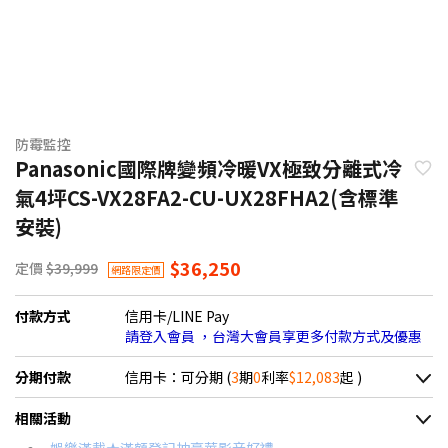
防霉監控
Panasonic國際牌變頻冷暖VX極致分離式冷
氣4坪CS-VX28FA2-CU-UX28FHA2(含標準
安裝)
$36,250
定價
$39,999
網路限定價
付款方式
信用卡/LINE Pay
請登入會員 ，台灣大會員享更多付款方式及優惠
分期付款
信用卡：可分期 (
3
期
0
利率
$12,083
起 )
＊實際可分期數、適用利率，請以購物車顯示為主
相關活動
信用卡分期