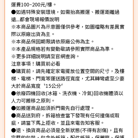
運費100~200元/樓。
●如遇特殊安裝環境，如需抬高搬運、搬運距離過
遠...都會現場報價說明
※本商品圖片為示意圖僅供參考，如圖檔略有差異實
際以原廠出貨為主。
※本商品保固期限請依原廠公佈為主。
※本產品規格若有變動敬請參照實際商品為準。
※更多詳細說明請至官網查詢。
注意事項！購買前必看
●購買前，請先確定家電擺放位置空間的尺寸，及樓
梯、電梯、門寬等運送路徑寬度，尤其轉彎處至少要
大於商品寬度〝15公分〞
●依廢四機回收(冰箱、洗衣機、冷氣)回收機體須以
人力可搬移之原則。
●如搬運商品如須拆門需先自行處理。
●商品送到府，拆箱檢查當下發現有任何撞傷或瑕
疵，請當下馬上拒收，並且來電告知客服。
●退、換貨商品必須是全新狀態(不得有刮傷)，且有
完整的包裝，包含外紙箱、配件紙箱、保麗龍、保護