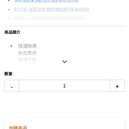
娛樂滿載★滿額登記抽豪華影音好禮
8/10前~爸氣加碼 購物滿額滿件最高送$68
分期數
每期金額
配合銀行/業者
8月限定~首購登記最高領$888電子禮券
3期 0利率
$12,083
18家銀行/業者
台灣大哥大Open Possible聯名卡滿額最高回饋25%
商品簡介
6期
$6,464
18家銀行/業者
更多信用卡分期0利率滿額享回饋
恆溫除濕
12期
$3,232
18家銀行/業者
熱銷冷氣機推薦→點我看達人教你買
智能聲控
冷氣挑選教學→點我看達人教你買
24期
$1,661
18家銀行/業者
舒適冷房
如無電梯，2樓(含)以上，現場收取樓層搬運費50-
數量
100元/樓。
-
+
價格包含【標準安裝】+【舊機回收】
本商品正常為3至7個工作天會以電話或簡訊聯絡後續
配送時間
配送時間以物流聯絡約定的時間為準
※如商品標題掛有【預購】字樣，都將依照預購日
期，以訂單順序陸續出貨，如遇原廠供貨延遲，將會
加購商品
再另外發送簡訊通知。