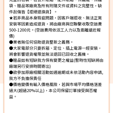
袋、贈品等廠商及所有附隨文件或資料之完整性，缺
件刮傷皆【拒絕退換貨】。
★若非商品本身瑕疵問題，因客戶端拒收、無法正常
安裝等因素造成退貨，將由廠商與您聯繫收取空趟費
500-1200元。(空趟費用依派工人力以及距離遠近報
價)
●業者無任何協助退貨整新之義務。
●大家電部分只要拆箱、定位、插上電源一經安裝，
將會影響退貨權限並無法退回已回收之舊機。
●贈品如有短缺我方保有變更之權益(暫時性短缺將由
廠端另行安排時間寄出)
●欲參加原廠相關活動如遇逾期或未依活動內容申請,
我方不負擔保責任
●價格變價有輸入價格風險，若與市場平均價格落差
過大(超過20%以上)，本公司保留訂單接受與否權
益。