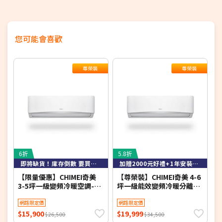
您可能會喜歡
尊榮裝
尊榮裝
6折
5.8折
3
即將缺貨！庫存倒數 要買要快！
加贈2000元好禮+1年安裝保固
【限量優惠】CHIMEI奇美
【尊榮裝】CHIMEI奇美 4-6
T
3-5坪一級變頻冷暖空調-星
坪一級能效變頻冷暖分離式
移
緻系列 RB-S29HG1-1/RC-
冷氣-星緻系列 RB-
1
S29HG1 【含基本安裝+舊
網路限定價
S37HG1-1/RC-
網路限定價
機回收】【加贈2000元好禮
S37HG1【含基本安裝+舊機
$15,900
$19,999
$
$26,500
$34,500
+1年安裝保固】
回收】【加贈2000元好禮