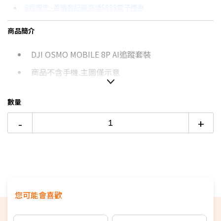
8月限定~首購登記最高領$888電子禮券
3期 0利率
$1,663
18家銀行/業者
台灣大哥大Open Possible聯名卡滿額最高回饋25%
商品簡介
12期
$444
18家銀行/業者
更多信用卡分期0利率滿額享回饋
DJI OSMO MOBILE 8P AI追蹤套裝
24期
$228
18家銀行/業者
運動攝影機如何挑選？→點我看達人教你買
三軸穩定器6大挑選重點→點我看達人教你買
商品不含手機.主圖僅示意
數量
-
+
您可能會喜歡