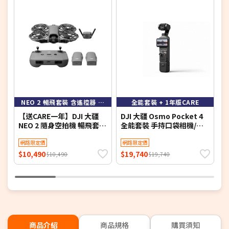
NEO 2 暢飛套裝 含遙控器 送CARE一年 到8/31
全能套裝 + 1年版CARE
【送CARE一年】DJI 大疆
DJI 大疆 Osmo Pocket 4
D
NEO 2 隨身空拍機 暢飛套裝
全能套裝 手持口袋相機/攝
(含遙控器)
影機 加1年版CARE
網路限定價
網路限定價
$10,490
$19,740
$
$10,490
$19,740
商品介紹
商品規格
購買須知