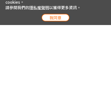
cookies。
請參閱我們的
隱私權聲明
以獲得更多資訊。
我同意
電信專案服務專線 24小時
用戶手機直撥188(免費)
0809-000-852(免費)
線上購物服務專線 09:00~18:00
網內手機直撥188(撥通請按5)