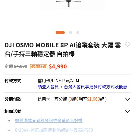
DJI OSMO MOBILE 8P AI追蹤套裝 大疆 雲
台/手持三軸穩定器 自拍棒
$4,990
定價
$4,990
網路限定價
付款方式
信用卡/LINE Pay/ATM
請登入會員 ，台灣大會員享更多付款方式及優惠
分期付款
信用卡：可分期 (
3
期
0
利率
$1,663
起 )
＊實際可分期數、適用利率，請以購物車顯示為主
相關活動
信用卡分期
娛樂滿載★滿額登記抽豪華影音好禮
8/10前~爸氣加碼 購物滿額滿件最高送$68
分期數
每期金額
配合銀行/業者