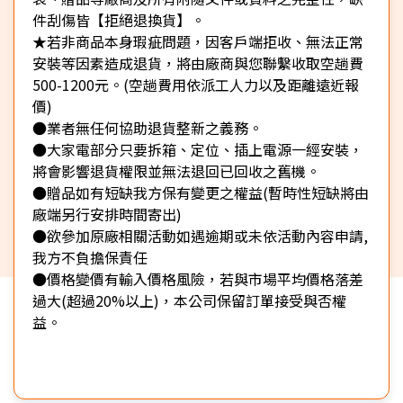
件刮傷皆【拒絕退換貨】。
★若非商品本身瑕疵問題，因客戶端拒收、無法正常
安裝等因素造成退貨，將由廠商與您聯繫收取空趟費
500-1200元。(空趟費用依派工人力以及距離遠近報
價)
●業者無任何協助退貨整新之義務。
●大家電部分只要拆箱、定位、插上電源一經安裝，
將會影響退貨權限並無法退回已回收之舊機。
●贈品如有短缺我方保有變更之權益(暫時性短缺將由
廠端另行安排時間寄出)
●欲參加原廠相關活動如遇逾期或未依活動內容申請,
我方不負擔保責任
●價格變價有輸入價格風險，若與市場平均價格落差
過大(超過20%以上)，本公司保留訂單接受與否權
益。