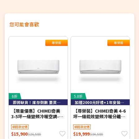
您可能會喜歡
尊榮裝
尊榮裝
6折
5.8折
6
即將缺貨！庫存倒數 要買要快！
加贈2000元好禮+1年安裝保固
【限量優惠】CHIMEI奇美
【尊榮裝】CHIMEI奇美 4-6
【
3-5坪一級變頻冷暖空調-星
坪一級能效變頻冷暖分離式
緻系列 RB-S29HG1-1/RC-
冷氣-星緻系列 RB-
冷
S29HG1 【含基本安裝+舊
網路限定價
S37HG1-1/RC-
網路限定價
S
機回收】【加贈2000元好禮
S37HG1【含基本安裝+舊機
$15,900
$19,999
$
$26,500
$34,500
+1年安裝保固】
回收】【加贈2000元好禮
2