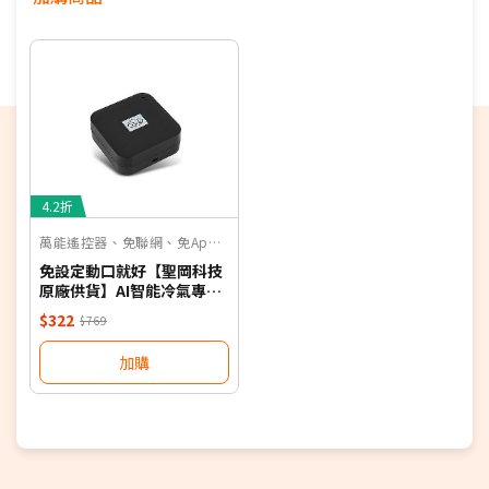
4.2折
萬能遙控器、免聯網、免App、聲控
免設定動口就好【聖岡科技
原廠供貨】AI智能冷氣專用
語音遙控器 保固一年 適用對
$322
$769
應廠牌 NB
加購