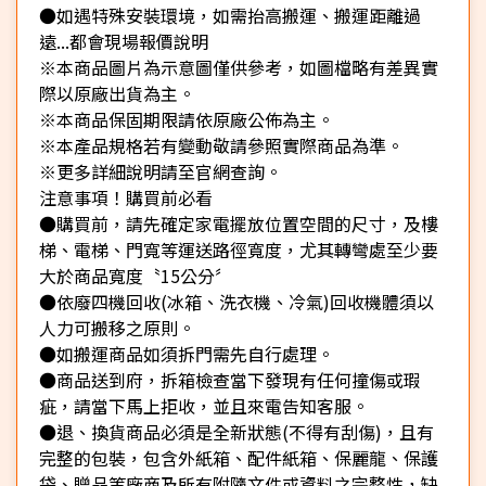
●如遇特殊安裝環境，如需抬高搬運、搬運距離過
遠...都會現場報價說明
※本商品圖片為示意圖僅供參考，如圖檔略有差異實
際以原廠出貨為主。
※本商品保固期限請依原廠公佈為主。
※本產品規格若有變動敬請參照實際商品為準。
※更多詳細說明請至官網查詢。
注意事項！購買前必看
●購買前，請先確定家電擺放位置空間的尺寸，及樓
梯、電梯、門寬等運送路徑寬度，尤其轉彎處至少要
大於商品寬度〝15公分〞
●依廢四機回收(冰箱、洗衣機、冷氣)回收機體須以
人力可搬移之原則。
●如搬運商品如須拆門需先自行處理。
●商品送到府，拆箱檢查當下發現有任何撞傷或瑕
疵，請當下馬上拒收，並且來電告知客服。
●退、換貨商品必須是全新狀態(不得有刮傷)，且有
完整的包裝，包含外紙箱、配件紙箱、保麗龍、保護
袋、贈品等廠商及所有附隨文件或資料之完整性，缺