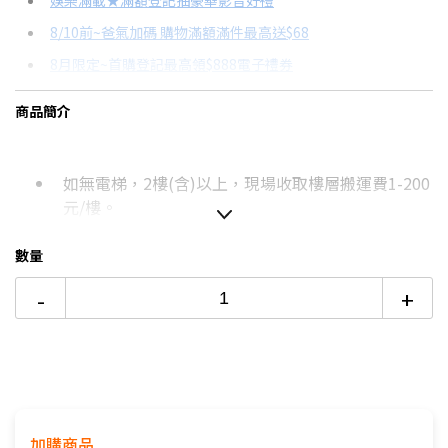
娛樂滿載★滿額登記抽豪華影音好禮
8/10前~爸氣加碼 購物滿額滿件最高送$68
分期數
每期金額
配合銀行/業者
8月限定~首購登記最高領$888電子禮券
3期 0利率
$9,956
18家銀行/業者
台灣大哥大Open Possible聯名卡滿額最高回饋25%
商品簡介
6期
$5,326
18家銀行/業者
更多信用卡分期0利率滿額享回饋
12期
$2,663
18家銀行/業者
熱銷冷氣機推薦→點我看達人教你買
如無電梯，2樓(含)以上，現場收取樓層搬運費1-200
冷氣挑選教學→點我看達人教你買
24期
$1,369
18家銀行/業者
元/樓。
價格包含【標準安裝】+【舊機回收】
本商品正常為3至7個工作天會以電話或簡訊聯絡後續
數量
配送時間
-
+
配送時間以物流聯絡約定的時間為準
偏遠地區及外島不送！
若您同意以上約定事項再行下單，謝謝。
優惠價格，恕不參加原廠贈品活動。(回函贈除外)
保固依原廠公告為主，加贈安裝保固一年。
加購商品