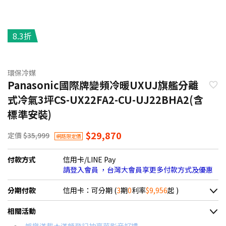
8.3折
環保冷媒
Panasonic國際牌變頻冷暖UXUJ旗艦分離
式冷氣3坪CS-UX22FA2-CU-UJ22BHA2(含
標準安裝)
$29,870
定價
$35,999
網路限定價
付款方式
信用卡/LINE Pay
請登入會員 ，台灣大會員享更多付款方式及優惠
分期付款
信用卡：可分期 (
3
期
0
利率
$9,956
起 )
＊實際可分期數、適用利率，請以購物車顯示為主
相關活動
信用卡分期