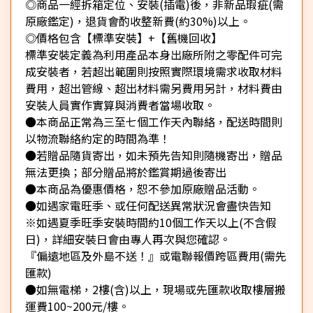
◎商品一經拆箱定位、安裝(插電)後，非新品瑕疵(需
原廠鑑定)，退貨會酌收整新費(約30%)以上。
◎價格包含【標準安裝】+【舊機回收】
標準安裝定義為利用產品本身出廠所附之零配件可完
成安裝者，若超出範圍則按照實際環境需求收取材料
費用，超出管線、超出材料需另費用另計，材料費由
安裝人員實作實算與消費者當場收取。
●本商品正常為三至七個工作天內聯絡，配送時間則
以物流聯絡約定的時間為準！
●若贈品隨貨寄出，如未預先告知則隨機寄出，贈品
無法更換；部分贈品將於鑑賞期過後寄出
●本商品為優惠價格，恕不參加原廠贈品活動。
●如遇家電旺季、或任何配送異常狀況會盡快告知
※如遇夏季旺季安裝時間約10個工作天以上(不含假
日)，詳細安裝日會由專人再次與您確認。
『偏遠地區及外島不送！』或電聯報價跨區費用(需先
匯款)
●如無電梯，2樓(含)以上，現場或先匯款收取樓層搬
運費100~200元/樓。