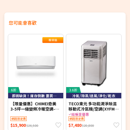
您可能會喜歡
尊榮裝
6折
3.6折
5
即將缺貨！庫存倒數 要買要快！
冷氣/除濕/送風/淨化/乾衣
【限量優惠】CHIMEI奇美
TECO東元 多功能清淨除濕
【
3-5坪一級變頻冷暖空調-星
移動式冷氣機/空調(XYFMP-
緻系列 RB-S29HG1-1/RC-
1701FC)
冷
結帳享優惠
S29HG1 【含基本安裝+舊
網路限定價
網路限定價
S
機回收】【加贈2000元好禮
S
$15,900
$7,480
$
$26,500
$20,800
+1年安裝保固】