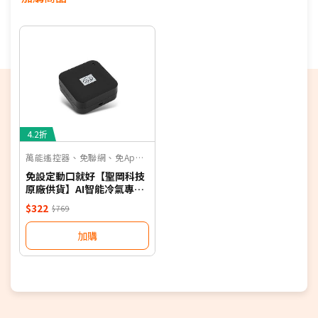
4.2折
萬能遙控器、免聯網、免App、聲控
免設定動口就好【聖岡科技
原廠供貨】AI智能冷氣專用
語音遙控器 保固一年 適用對
$322
$769
應廠牌 NB
加購