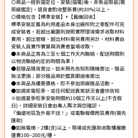
◎商品一經拆箱定位、安裝(插電)後，非新品瑕疵(需
原廠鑑定)，退貨會酌收整新費(約30%)以上。
◎價格包含【標準安裝】+【舊機回收】
標準安裝定義為利用產品本身出廠所附之零配件可完
成安裝者，若超出範圍則按照實際環境需求收取材料
費用，超出管線、超出材料需另費用另計，材料費由
安裝人員實作實算與消費者當場收取。
●本商品正常為三至七個工作天內聯絡，配送時間則
以物流聯絡約定的時間為準！
●若贈品隨貨寄出，如未預先告知則隨機寄出，贈品
無法更換；部分贈品將於鑑賞期過後寄出
●本商品為優惠價格，恕不參加原廠贈品活動。
●如遇家電旺季、或任何配送異常狀況會盡快告知
※如遇夏季旺季安裝時間約10個工作天以上(不含假
日)，詳細安裝日會由專人再次與您確認。
『偏遠地區及外島不送！』或電聯報價跨區費用(需先
匯款)
●如無電梯，2樓(含)以上，現場或先匯款收取樓層搬
運費100~200元/樓。