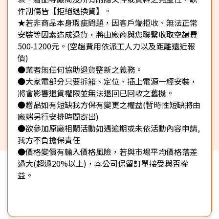
件刮傷皆【拒絕退換貨】。
★若非商品本身瑕疵問題，因客戶端拒收、無法正常
安裝等因素造成退貨，將由廠商與您聯繫收取空趟費
500-1200元。(空趟費用依派工人力以及距離遠近報
價)
●業者無任何協助退貨整新之義務。
●大家電部分只要拆箱、定位、插上電源一經安裝，
將會影響退貨權限並無法退回已回收之舊機。
●贈品如有短缺我方保有變更之權益(暫時性短缺將由
廠端另行安排時間寄出)
●欲參加原廠相關活動如遇逾期或未依活動內容申請,
我方不負擔保責任
●價格變價有輸入價格風險，若與市場平均價格落差
過大(超過20%以上)，本公司保留訂單接受與否權
益。