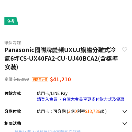
9折
環保冷媒
Panasonic國際牌變頻UXUJ旗艦分離式冷
氣6坪CS-UX40FA2-CU-UJ40BCA2(含標準
安裝)
$41,210
定價
$45,999
網路限定價
付款方式
信用卡/LINE Pay
請登入會員 ，台灣大會員享更多付款方式及優惠
分期付款
信用卡：可分期 (
3
期
0
利率
$13,736
起 )
＊實際可分期數、適用利率，請以購物車顯示為主
相關活動
信用卡分期