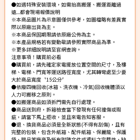
●如遇特殊安裝環境，如需抬高搬運、搬運距離過
遠...都會現場報價說明
※本商品圖片為示意圖僅供參考，如圖檔略有差異實
際以原廠出貨為主。
※本商品保固期限請依原廠公佈為主。
※本產品規格若有變動敬請參照實際商品為準。
※更多詳細說明請至官網查詢。
注意事項！購買前必看
●購買前，請先確定家電擺放位置空間的尺寸，及樓
梯、電梯、門寬等運送路徑寬度，尤其轉彎處至少要
大於商品寬度〝15公分〞
●依廢四機回收(冰箱、洗衣機、冷氣)回收機體須以
人力可搬移之原則。
●如搬運商品如須拆門需先自行處理。
●商品送到府，拆箱檢查當下發現有任何撞傷或瑕
疵，請當下馬上拒收，並且來電告知客服。
●退、換貨商品必須是全新狀態(不得有刮傷)，且有
完整的包裝，包含外紙箱、配件紙箱、保麗龍、保護
袋、贈品等廠商及所有附隨文件或資料之完整性，缺