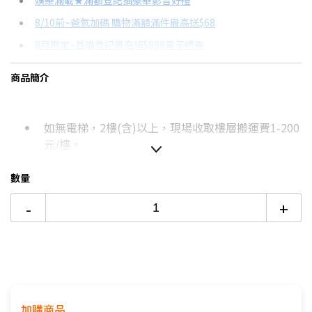
娛樂滿載★滿額登記抽豪華影音好禮
8/10前~爸氣加碼 購物滿額滿件最高送$68
分期數
每期金額
配合銀行/業者
8月限定~首購登記最高領$888電子禮券
3期 0利率
$13,736
18家銀行/業者
台灣大哥大Open Possible聯名卡滿額最高回饋25%
商品簡介
6期
$7,349
18家銀行/業者
更多信用卡分期0利率滿額享回饋
12期
$3,674
18家銀行/業者
熱銷冷氣機推薦→點我看達人教你買
如無電梯，2樓(含)以上，現場收取樓層搬運費1-200
冷氣挑選教學→點我看達人教你買
24期
$1,888
18家銀行/業者
元/樓。
價格包含【標準安裝】+【舊機回收】
本商品正常為3至7個工作天會以電話或簡訊聯絡後續
數量
配送時間
-
+
配送時間以物流聯絡約定的時間為準
偏遠地區及外島不送！
若您同意以上約定事項再行下單，謝謝。
優惠價格，恕不參加原廠贈品活動。(回函贈除外)
保固依原廠公告為主，加贈安裝保固一年。
加購商品