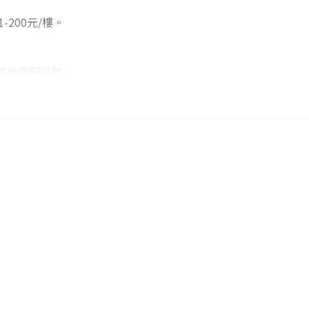
-200元/樓。
】
絡後續配送時
外)