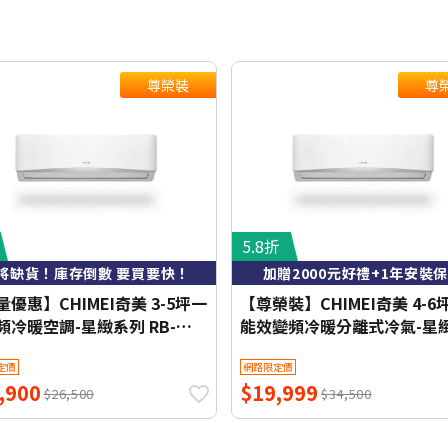
尊榮裝
尊
5.8折
將缺貨！庫存倒數 要買要快！
加贈2000元好禮+1年安裝
優惠】CHIMEI奇美 3-5坪一
【尊榮裝】CHIMEI奇美 4-6
頻冷暖空調-星緻系列 RB-
能效變頻冷暖分離式冷氣-星
HG1-1/RC-S29HG1 【含基本
列 RB-S37HG1-1/RC-
定價
網路限定價
+舊機回收】【加贈2000元好
S37HG1【含基本安裝+舊機
,900
$19,999
1年安裝保固】
收】【加贈2000元好禮+1年
$26,500
$34,500
保固】