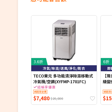
3.6折
6折
冷氣/除濕/送風/淨化/乾衣
即
TECO東元 多功能清淨除濕移動式
【限量
冷氣機/空調(XYFMP-1701FC)
級變
S29
結帳享優惠
網路限定價
網路限
安裝
$7,480
$15
禮+
$20,800