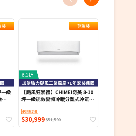
榮裝
尊榮裝
6.1折
7.7折
保固
加贈強力颶風工業風扇+1年安裝保固
含基本
坪一級
【颶風狂暴禮】CHIMEI奇美 8-10
MAXE 萬士益 
緻系
坪一級能效變頻冷暖分離式冷氣-
暖窗型冷氣 右吹
星緻系列 RB-S65HG1-1/RC-
3.6kW 約4-6
網路限定價
網路限定價
回
S65HG1-1【含基本安裝+舊機回
$30,999
$18,800
安裝
收】【加贈2000元好禮+1年安裝
$51,500
$2
保固】