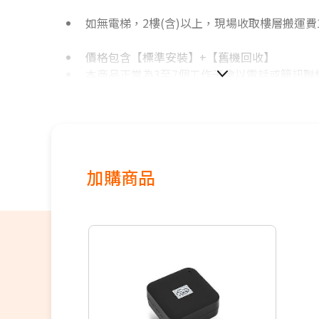
如無電梯，2樓(含)以上，現場收取樓層搬運費1
價格包含【標準安裝】+【舊機回收
本商品正常為3至7個工作天會以電話或簡訊聯
間
配送時間以物流聯絡約定的時間為準
偏遠地區及外島不送！
若您同意以上約定事項再行下單，謝謝。
優惠價格，恕不參加原廠贈品活動。(回函贈除
加購商品
保固依原廠公告為主，加贈安裝保固一年。