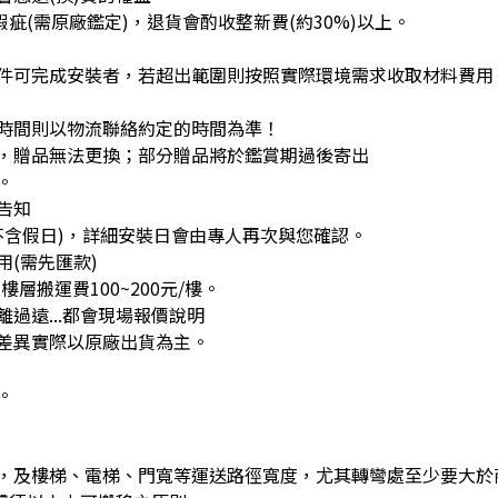
疵(需原廠鑑定)，退貨會酌收整新費(約30%)以上。
件可完成安裝者，若超出範圍則按照實際環境需求收取材料費用
時間則以物流聯絡約定的時間為準！
，贈品無法更換；部分贈品將於鑑賞期過後寄出
。
告知
不含假日)，詳細安裝日會由專人再次與您確認。
(需先匯款)
層搬運費100~200元/樓。
過遠...都會現場報價說明
差異實際以原廠出貨為主。
。
，及樓梯、電梯、門寬等運送路徑寬度，尤其轉彎處至少要大於