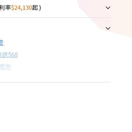
利率
$24,130
起 )
車顯示為主
禮
配合銀行/業者
送$68
子禮券
18家銀行/業者
卡滿額最高回饋25%
18家銀行/業者
買
18家銀行/業者
18家銀行/業者