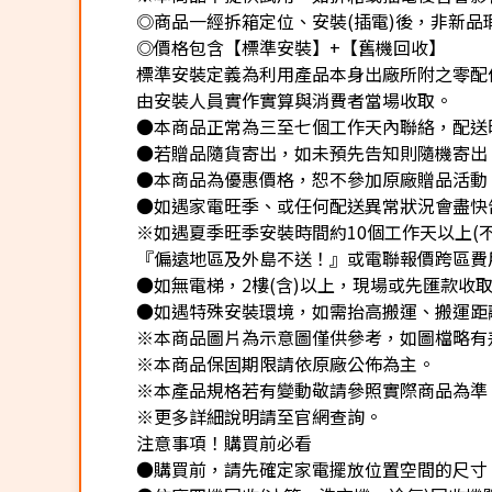
◎商品一經拆箱定位、安裝(插電)後，非新品瑕
◎價格包含【標準安裝】+【舊機回收】
標準安裝定義為利用產品本身出廠所附之零配
由安裝人員實作實算與消費者當場收取。
●本商品正常為三至七個工作天內聯絡，配送
●若贈品隨貨寄出，如未預先告知則隨機寄出
●本商品為優惠價格，恕不參加原廠贈品活動
●如遇家電旺季、或任何配送異常狀況會盡快
※如遇夏季旺季安裝時間約10個工作天以上(
『偏遠地區及外島不送！』或電聯報價跨區費用
●如無電梯，2樓(含)以上，現場或先匯款收取樓
●如遇特殊安裝環境，如需抬高搬運、搬運距離
※本商品圖片為示意圖僅供參考，如圖檔略有
※本商品保固期限請依原廠公佈為主。
※本產品規格若有變動敬請參照實際商品為準
※更多詳細說明請至官網查詢。
注意事項！購買前必看
●購買前，請先確定家電擺放位置空間的尺寸