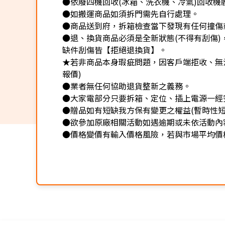
●依廢四機回收(冰箱、洗衣機、冷氣)回收機
●如搬運商品如須拆門需先自行處理。
●商品送到府，拆箱檢查當下發現有任何撞傷
●退、換貨商品必須是全新狀態(不得有刮傷
缺件刮傷皆【拒絕退換貨】。
★若非商品本身瑕疵問題，因客戶端拒收、無法
報價)
●業者無任何協助退貨整新之義務。
●大家電部分只要拆箱、定位、插上電源一經
●贈品如有短缺我方保有變更之權益(暫時性短
●欲參加原廠相關活動如遇逾期或未依活動內
●價格變價有輸入價格風險，若與市場平均價格