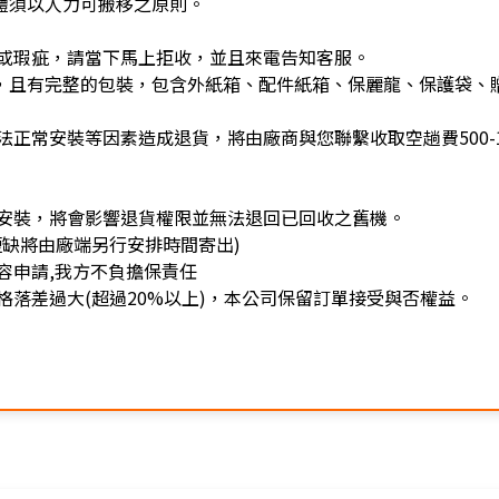
體須以人力可搬移之原則。
或瑕疵，請當下馬上拒收，並且來電告知客服。
)，且有完整的包裝，包含外紙箱、配件紙箱、保麗龍、保護袋、
正常安裝等因素造成退貨，將由廠商與您聯繫收取空趟費500-1
安裝，將會影響退貨權限並無法退回已回收之舊機。
缺將由廠端另行安排時間寄出)
容申請,我方不負擔保責任
落差過大(超過20%以上)，本公司保留訂單接受與否權益。