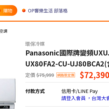
購物
OP響樂生活 部落格
空調
環保冷媒
Panasonic國際牌變頻UX
UX80FA2-CU-UJ80BCA
$72,39
定價
$75,999
網路限定價
付款方式
信用卡/LINE Pay
請登入會員 ，台灣大