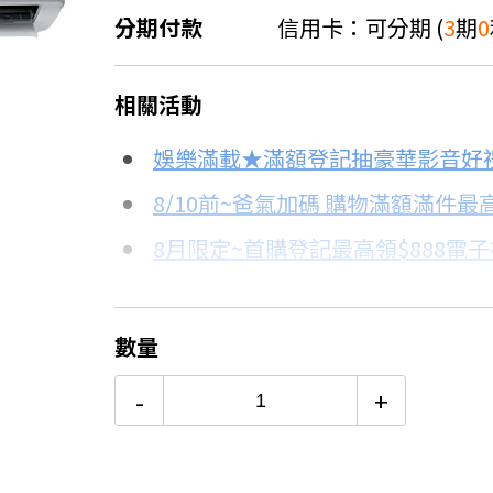
分期付款
信用卡：可分期 (
3
期
0
＊實際可分期數、適用利率，請以購物
相關活動
信用卡分期
娛樂滿載★滿額登記抽豪華影音好
分期數
每期金額
8/10前~爸氣加碼 購物滿額滿件最高
8月限定~首購登記最高領$888電
3期 0利率
$24,130
台灣大哥大Open Possible聯名
6期
$12,909
更多信用卡分期0利率滿額享回饋
數量
熱銷冷氣機推薦→點我看達人教你
12期
$6,454
-
+
冷氣挑選教學→點我看達人教你買
24期
$3,317