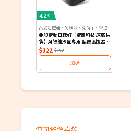
4.2折
萬能遙控器、免聯網、免App、聲控
免設定動口就好【聖岡科技 原廠供
貨】AI智能冷氣專用 語音遙控器
保固一年 適用對應廠牌 NB
$322
$769
加購
您可能會喜歡