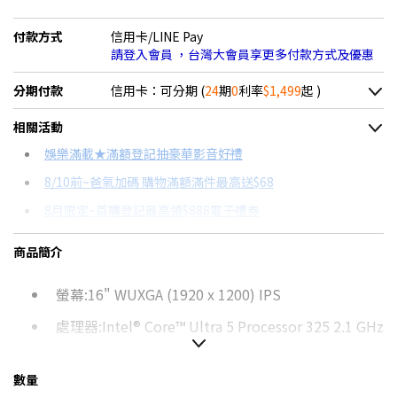
付款方式
信用卡/LINE Pay
請登入會員 ，台灣大會員享更多付款方式及優惠
分期付款
信用卡：可分期 (
24
期
0
利率
$1,499
起 )
＊實際可分期數、適用利率，請以購物車顯示為主
相關活動
信用卡分期
娛樂滿載★滿額登記抽豪華影音好禮
8/10前~爸氣加碼 購物滿額滿件最高送$68
分期數
每期金額
配合銀行/業者
8月限定~首購登記最高領$888電子禮券
3期 0利率
$11,999
18家銀行/業者
8/15前~指定購物滿額最高回饋25%
商品簡介
6期 0利率
$5,999
17家銀行/業者
台灣大哥大Open Possible聯名卡滿額最高回饋25%
螢幕:16" WUXGA (1920 x 1200) IPS
12期 0利率
$2,999
7家銀行/業者
更多信用卡分期0利率滿額享回饋
AI PC是什麼？→點我看達人教你買
處理器:Intel® Core™ Ultra 5 Processor 325 2.1 GHz
18期 0利率
$1,999
3家銀行/業者
特仕版筆電推薦→點我看達人教你買
記憶體:16GB DDR5 on board
24期 0利率
$1,499
2家銀行/業者
數量
硬碟:512GB M.2 NVMe™ PCIe® 4.0 SSD