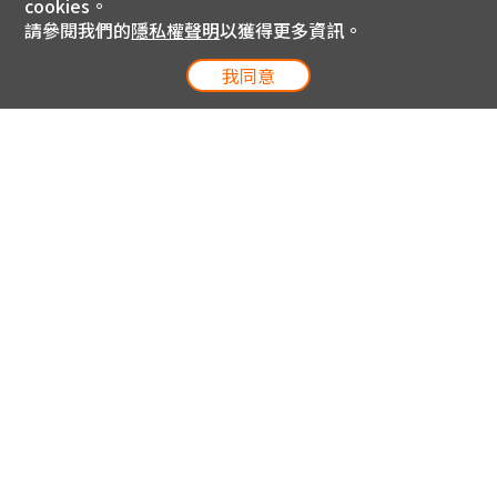
cookies。
請參閱我們的
隱私權聲明
以獲得更多資訊。
我同意
電信專案服務專線 24小時
用戶手機直撥188(免費)
0809-000-852(免費)
線上購物服務專線 09:00~18:00
網內手機直撥188(撥通請按5)
網外請撥0809-000-852(撥通請按5)