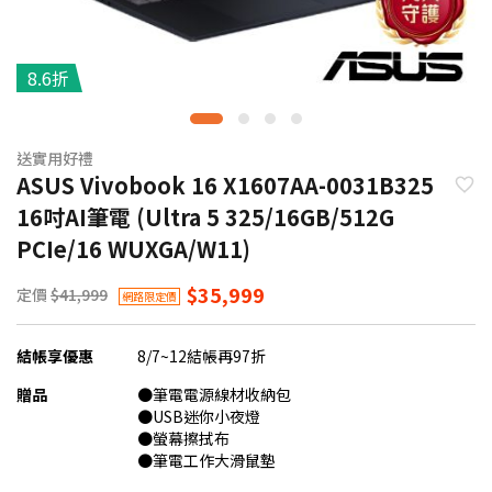
8.6折
送實用好禮
ASUS Vivobook 16 X1607AA-0031B325
16吋AI筆電 (Ultra 5 325/16GB/512G
PCIe/16 WUXGA/W11)
$35,999
定價
$41,999
網路限定價
結帳享優惠
8/7~12結帳再97折
贈品
●筆電電源線材收納包
●USB迷你小夜燈
●螢幕擦拭布
●筆電工作大滑鼠墊