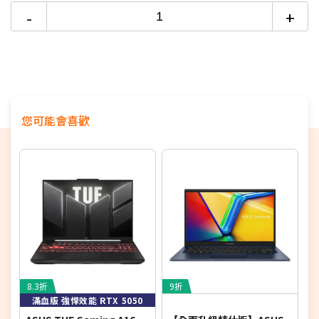
6期
$6,419
18家銀行/業者
-
+
Wi-Fi 6 (802.11ax)+Bluetooth 5.3
12期
$3,209
18家銀行/業者
作業系統:Windows 11 Home
24期
$1,649
18家銀行/業者
您可能會喜歡
8.3折
9折
8
滿血版 強悍效能 RTX 5050