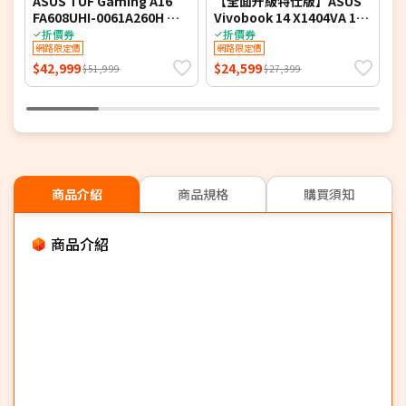
ASUS TUF Gaming A16
【全面升級特仕版】ASUS
A
FA608UHI-0061A260H 御
Vivobook 14 X1404VA 14
F
鐵灰 16吋電競筆電 (FHD+
吋文書效能筆電 (FHD
光
折價券
折價券
IPS 144Hz/AMD Ryzen 7
網路限定價
IPS/Intel Core 5
網路限定價
I
260/16G DDR5/512G PCIE
120U/8G+16G DDR4/1T
2
$42,999
$24,599
$
$51,999
$27,399
SSD/NVIDIA RTX 5050
PCIe SSD/WIN 11)
S
8G/WIN 11)
8
商品介紹
商品規格
購買須知
商品介紹