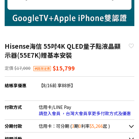
Hisense海信 55吋4K QLED量子點液晶顯
示器(55E7K)贈基本安裝
$15,799
定價
$17,000
網路限定價
結帳享優惠
【8/16前 享88折】
付款方式
信用卡/LINE Pay
請登入會員 ，台灣大會員享更多付款方式及優惠
分期付款
信用卡：可分期 (
3
期
0
利率
$5,266
起 )
＊實際可分期數、適用利率，請以購物車顯示為主
相關活動