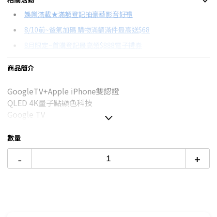
信用卡分期
娛樂滿載★滿額登記抽豪華影音好禮
8/10前~爸氣加碼 購物滿額滿件最高送$68
分期數
每期金額
配合銀行/業者
8月限定~首購登記最高領$888電子禮券
3期 0利率
$5,266
18家銀行/業者
台灣大哥大Open Possible聯名卡滿額最高回饋25%
商品簡介
6期
$2,817
18家銀行/業者
更多信用卡分期0利率滿額享回饋
GoogleTV+Apple iPhone雙認證
12期
$1,408
18家銀行/業者
QLED 4K量子點顯色科技
24期
$724
18家銀行/業者
Google TV
Dolby VISION/ATMOS雙杜比
VRR可變更新率
數量
ALLM自動低延遲
-
+
AirPlay 2
內建GOOGLE PLAY、NETFLIX、YOUTUBE