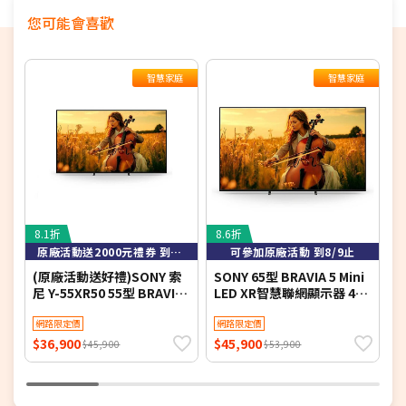
您可能會喜歡
智慧家庭
智慧家庭
8.1折
8.6折
4
原廠活動送2000元禮券 到8/9止
可參加原廠活動 到8/9止
(原廠活動送好禮)SONY 索
SONY 65型 BRAVIA 5 Mini
S
尼 Y-55XR50 55型 BRAVIA
LED XR智慧聯網顯示器 4K
S
5 Mini LED XR智慧聯網顯示
Y-65XR50
A
器
網路限定價
網路限定價
(
$36,900
$45,900
$
$45,900
$53,900