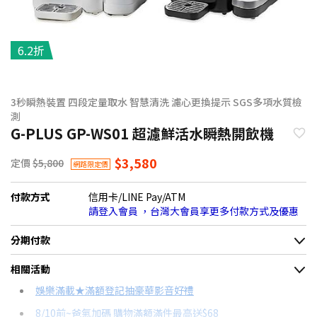
6.2折
3秒瞬熱裝置 四段定量取水 智慧清洗 濾心更換提示 SGS多項水質檢
測
G-PLUS GP-WS01 超濾鮮活水瞬熱開飲機
$3,580
定價
$5,800
網路限定價
付款方式
信用卡/LINE Pay/ATM
請登入會員 ，台灣大會員享更多付款方式及優惠
分期付款
＊實際可分期數、適用利率，請以購物車顯示為主
相關活動
信用卡分期
娛樂滿載★滿額登記抽豪華影音好禮
8/10前~爸氣加碼 購物滿額滿件最高送$68
分期數
每期金額
配合銀行/業者