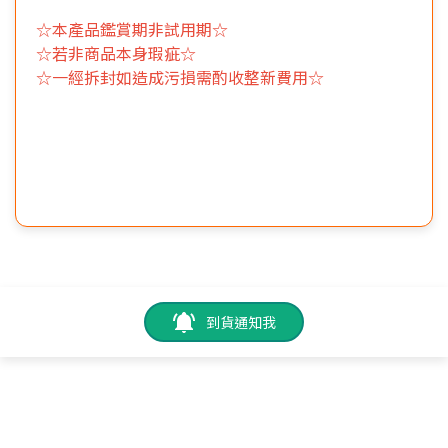
☆本產品鑑賞期非試用期☆
☆若非商品本身瑕疵☆
☆一經拆封如造成污損需酌收整新費用☆
到貨通知我