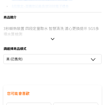
8月限定~首購登記最高領$888電子禮券
3期
$1,276
18家銀行/業者
台灣大哥大Open Possible聯名卡滿額最高回饋25%
商品簡介
6期
$638
18家銀行/業者
更多信用卡分期0利率滿額享回饋
3秒瞬熱裝置 四段定量取水 智慧清洗 濾心更換提示 SGS多
12期
$319
18家銀行/業者
項水質檢測
24期
$164
18家銀行/業者
請選擇商品樣式
黑 (已售完)
您可能會喜歡