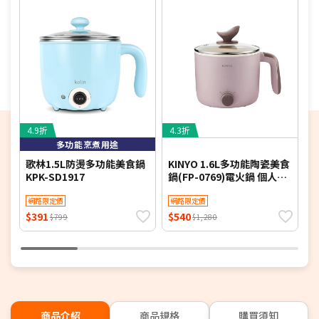
4.9折
4.3折
5
多功能烹煮用途
歌林1.5L防燙多功能美食鍋
KINYO 1.6L多功能陶瓷美食
K
KPK-SD1917
鍋(FP-0769)電火鍋 個人鍋
(
小火鍋 煮火鍋
機
網路限定價
網路限定價
$391
$540
$
$799
$1,280
商品介紹
商品規格
購買須知