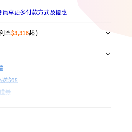
會員享更多付款方式及優惠
利率
$3,316
起 )
車顯示為主
禮
配合銀行/業者
送$68
子禮券
18家銀行/業者
卡滿額最高回饋25%
17家銀行/業者
18家銀行/業者