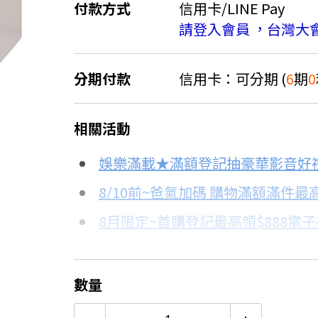
付款方式
信用卡/LINE Pay
請登入會員 ，台灣大
分期付款
信用卡：可分期 (
6
期
0
＊實際可分期數、適用利率，請以購物
相關活動
信用卡分期
娛樂滿載★滿額登記抽豪華影音好
分期數
每期金額
8/10前~爸氣加碼 購物滿額滿件最高
8月限定~首購登記最高領$888電
3期 0利率
$6,633
台灣大哥大Open Possible聯名
6期 0利率
$3,316
更多信用卡分期0利率滿額享回饋
數量
12期
$1,774