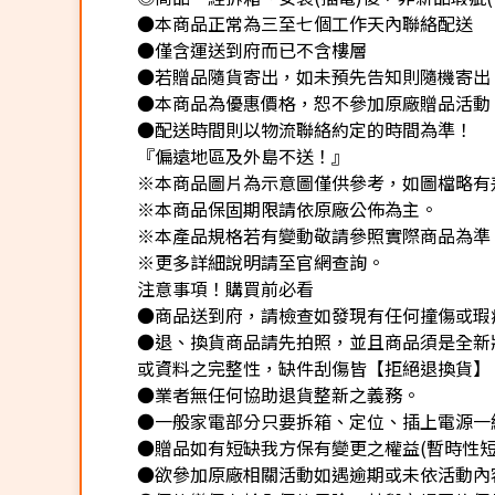
●本商品正常為三至七個工作天內聯絡配送
●僅含運送到府而已不含樓層
●若贈品隨貨寄出，如未預先告知則隨機寄出
●本商品為優惠價格，恕不參加原廠贈品活動
●配送時間則以物流聯絡約定的時間為準！
『偏遠地區及外島不送！』
※本商品圖片為示意圖僅供參考，如圖檔略有
※本商品保固期限請依原廠公佈為主。
※本產品規格若有變動敬請參照實際商品為準
※更多詳細說明請至官網查詢。
注意事項！購買前必看
●商品送到府，請檢查如發現有任何撞傷或瑕
●退、換貨商品請先拍照，並且商品須是全新
或資料之完整性，缺件刮傷皆【拒絕退換貨】
●業者無任何協助退貨整新之義務。
●一般家電部分只要拆箱、定位、插上電源一
●贈品如有短缺我方保有變更之權益(暫時性短
●欲參加原廠相關活動如遇逾期或未依活動內