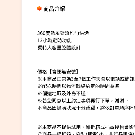
商品介紹
360度熱風對流均勻烘烤
13小時定時功能
獨特大容量腔體設計
價格【含運無安裝】
※本商品正常為3至7個工作天會以電話或簡
※配送時間以物流聯絡約定的時間為準
※偏遠地區及外島不送！
※若您同意以上約定事項再行下單，謝謝。
本商品因搶購狀況十分踴躍，將依訂單順序陸
※本商品不提供試用，如拆箱或插電後皆會影響
◎商品一經拆箱、安裝(插電)後，非新品瑕疵(