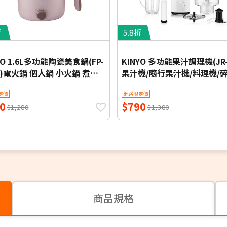
折
5.8折
YO 1.6L多功能陶瓷美食鍋(FP-
KINYO 多功能果汁調理機(JR-
9)電火鍋 個人鍋 小火鍋 煮火
果汁機/隨行果汁機/料理機/
機/攪拌機/冰沙機
定價
網路限定價
0
$790
$1,280
$1,380
商品規格