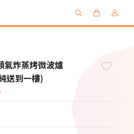
頻氣炸蒸烤微波爐
品純送到一樓)
0