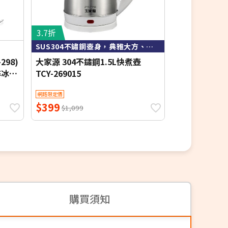
3.7折
6.5折
SUS304不鏽鋼壺身，典雅大方、衛生易清洗。
插電/
298)
大家源 304不鏽鋼1.5L快煮壺
N Dr.AV聖岡
碎冰
TCY-269015
大秤盤中型電子
插電電池兩用
網路限定價
網路限定價
扣重)
$399
$289
$1,099
$449
購買須知