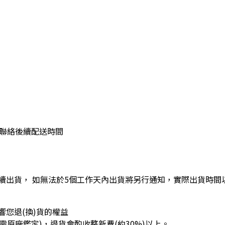
訊聯絡後續配送時間
續出貨， 如無法於5個工作天內出貨將另行通知，實際出貨時間
您退(換)貨的權益
需原廠鑑定)，退貨會酌收整新費(約30%)以上。