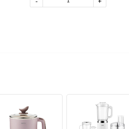
-
+
24期
$912
絡後續配送時