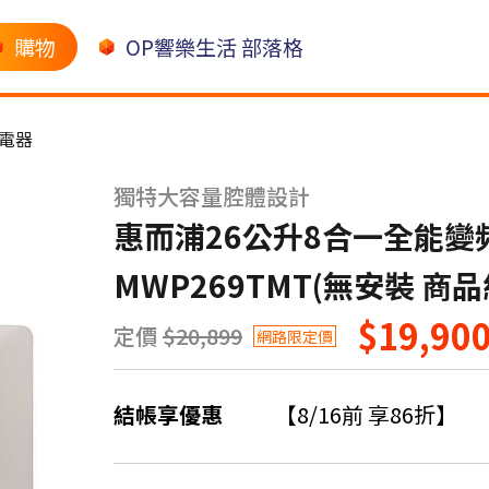
購物
OP響樂生活 部落格
電器
獨特大容量腔體設計
惠而浦26公升8合一全能變
MWP269TMT(無安裝 商
$19,90
定價
$20,899
網路限定價
結帳享優惠
【8/16前 享86折】