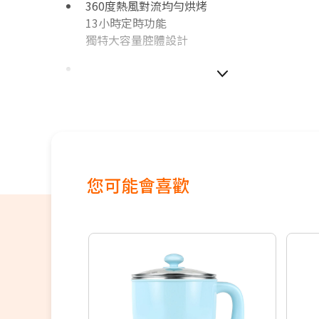
360度熱風對流均勻烘烤
13小時定時功能
獨特大容量腔體設計
本商品僅含運送到府而已，不含樓層
本商品正常為3至7個工作天會以電話或簡訊聯
間
配送時間以物流聯絡約定的時間為準
您可能會喜歡
偏遠地區及外島不送！
若您同意以上約定事項再行下單，謝謝。