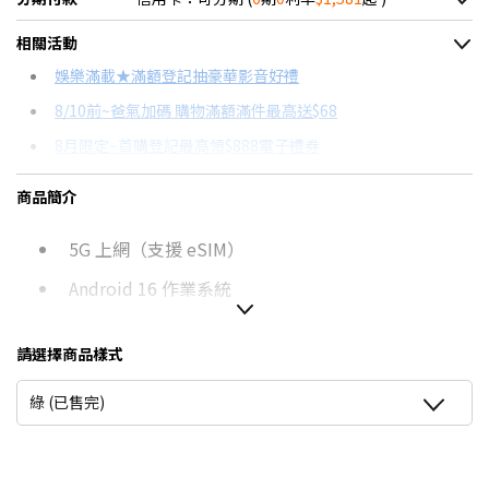
＊實際可分期數、適用利率，請以購物車顯示為主
相關活動
信用卡分期
娛樂滿載★滿額登記抽豪華影音好禮
8/10前~爸氣加碼 購物滿額滿件最高送$68
分期數
每期金額
配合銀行/業者
8月限定~首購登記最高領$888電子禮券
3期 0利率
$3,162
18家銀行/業者
台灣大哥大Open Possible聯名卡滿額最高回饋25%
商品簡介
6期 0利率
$1,581
17家銀行/業者
8/15前~指定購物滿額最高回饋25%
5G 上網（支援 eSIM）
6期
$1,692
18家銀行/業者
★舊機回收★限量加碼10%回饋
更多信用卡分期0利率滿額享回饋
Android 16 作業系統
12期
$846
18家銀行/業者
5G手機精選推薦→點我看達人教你買
6.8 吋 2,772 x 1,272pixels 解析度 Extreme
24期
$434
18家銀行/業者
AMOLED 螢幕（144Hz 螢幕更新率）
請選擇商品樣式
Qualcomm Snapdragon 7 Gen 3 八核心處理器
綠 (已售完)
8GB RAM / 256GB ROM
IP68、IP69 防塵防水等級、MIL-STD-810H 軍規認