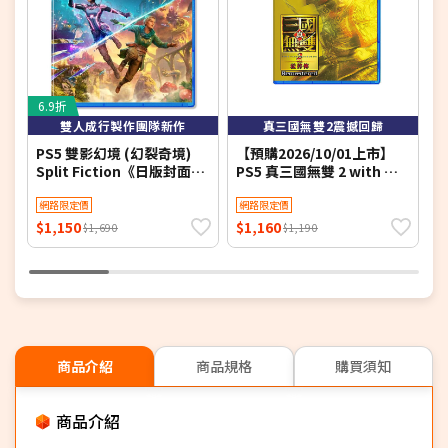
6.9折
雙人成行製作團隊新作
真三國無雙2震撼回歸
PS5 雙影幻境 (幻裂奇境)
【預購2026/10/01上市】
P
Split Fiction《日版封面中
PS5 真三國無雙 2 with 猛
文版》
將傳 Remastered《中文
網路限定價
版》
網路限定價
$1,150
$1,160
$
$1,690
$1,190
商品介紹
商品規格
購買須知
商品介紹