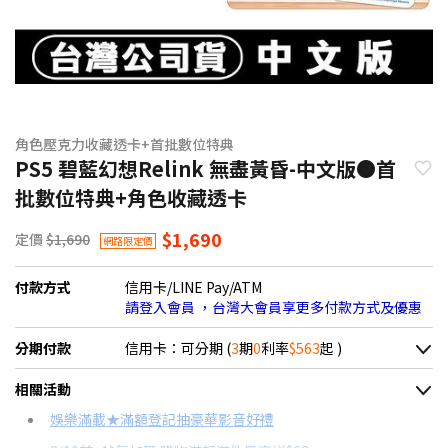
角色壓克力收藏透卡+首批數位特典
PS5 碧藍幻想Relink 無盡黃昏-中文版●首
批數位特典+角色收藏透卡
$1,690
定價
$1,690
網路限定價
付款方式
信用卡/LINE Pay/ATM
請登入會員 ，台灣大會員享更多付款方式及優惠
分期付款
信用卡：可分期 (
3
期
0
利率
$563
起 )
＊實際可分期數、適用利率，請以購物車顯示為主
相關活動
信用卡分期
娛樂滿載★滿額登記抽豪華影音好禮