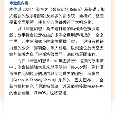
◆遊戲內容
本作以
2024
年發售之《碧藍幻想
Relink
》為基礎，加
入嶄新的故事劇情以及眾多的新系統、新模式，整體
要素全面更新，使其全方位都獲得了大幅進化。
以《碧藍幻想》為主題打造的動作角色扮演遊
戲，故事舞台設定在由許多浮空島嶼所構成的「空之
世界」。主角和嬌小的龍族搭檔「碧」，與擁有神祕
力量的少女「露莉亞」等人相遇，以到達位於天空盡
頭的傳說之島「伊斯塔魯西亞」為目標展開旅程。
而在《碧藍幻想
Relink
無盡黃昏》追加的故事當
中，則會描述強大且來歷不明的「終末夕獸」為什麼
選擇在此刻現身的理由與空之世界的秘密。而來自
《
Granblue Fantasy Versus
》系列的「巴力巴布」、全
新可操控角色「貝雅特麗絲」以及能夠接取極秘任務
的全新難度「
CHAOS
」也將登場。