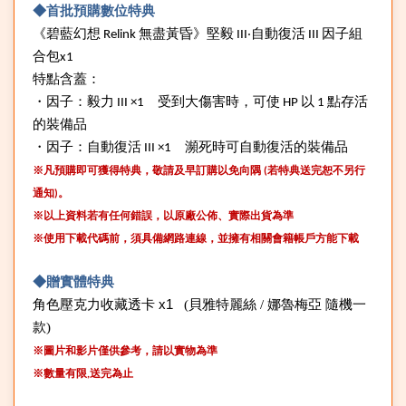
◆首批預購數位特典
《碧藍幻想
Relink
無盡黃昏》堅毅
III
‧自動復活
III
因子組
合包
x1
特點含蓋：
・因子：毅力
III ×1
受到大傷害時，可使
HP
以
1
點存活
的裝備品
・因子：自動復活
III ×1
瀕死時可自動復活的裝備品
※凡預購即可獲得特典，敬請及早訂購以免向隅
(
若特典送完恕不另行
通知
)
。
※以上資料若有任何錯誤，以原廠公佈、實際出貨為準
※使用下載代碼前，須具備網路連線，並擁有相關會籍帳戶方能下載
◆
贈實體特典
角色壓克力收藏透卡
x1
(
貝雅特麗絲 / 娜魯梅亞 隨機一
款)
※圖片和影片僅供參考，請以實物為準
※數量有限
送完為止
,