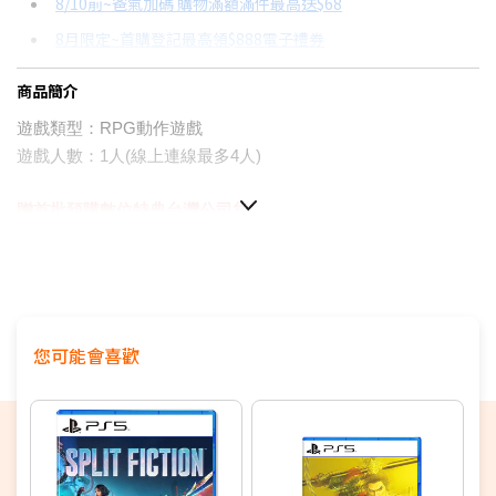
8/10前~爸氣加碼 購物滿額滿件最高送$68
分期數
每期金額
配合銀行/業者
8月限定~首購登記最高領$888電子禮券
3期 0利率
$563
18家銀行/業者
台灣大哥大Open Possible聯名卡滿額最高回饋25%
商品簡介
6期
$301
18家銀行/業者
更多信用卡分期0利率滿額享回饋
遊戲類型：RPG動作遊戲
12期
$150
18家銀行/業者
SONY PS5 SLIM值得買嗎？→點我看達人教你買
遊戲人數：1人(線上連線最多4人)
24期
$77
18家銀行/業者
贈首批預購數位特典
台灣公司貨
▉史詩新篇，開啟無盡征戰篇章
▉全新召喚系統，體驗化身強大星晶獸的橫掃快感
▉實裝新操作角色、解鎖大師戰技，挑戰角色成長上限
▉戰友集結不受限，挑戰技術與團隊默契
▉此商品為輔導級
您可能會喜歡